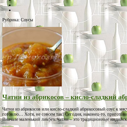
Рубрика:
Соусы
Чатни из абрикосов – кисло-сладкий аб
Чатни из абрикосов или кисло-сладкий абрикосовый соус к мяс
готовлю… Хотя, не совсем так! Сегодня, наконец-то, приготов
Вначале маленький ликбез. Чатни – это традиционные индийск