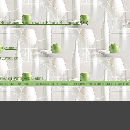
Яблочная шарлотка от Юлии Высоцкой
(36)
 духовке
в духовке
лей Pinterest: Galina.
териалов блога возможна только с разрешения автора и с актив