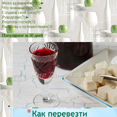
Фото кулинария
(192)
►
Что новенького?
(16)
►
Создаем свой блог
(9)
Рукоделие
(7)
►
Рецепты гостей
(5)
Рассказы о путешествиях
(3)
Популярное за 30 дней