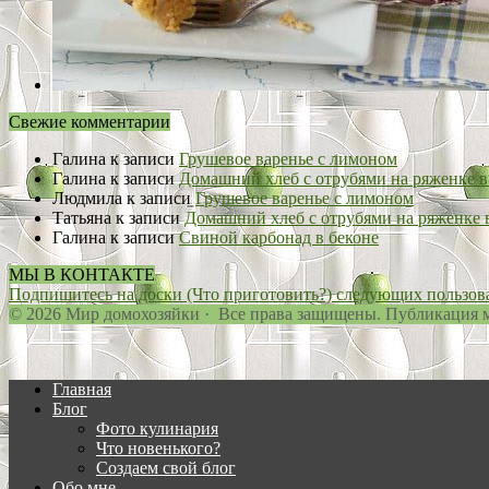
Свежие комментарии
Галина
к записи
Грушевое варенье с лимоном
Галина
к записи
Домашний хлеб с отрубями на ряженке в
Людмила
к записи
Грушевое варенье с лимоном
Татьяна
к записи
Домашний хлеб с отрубями на ряженке 
Галина
к записи
Свиной карбонад в беконе
МЫ В КОНТАКТЕ
Подпишитесь на доски (Что приготовить?) следующих пользовате
© 2026 Мир домохозяйки · Все права защищены. Публикация ма
Главная
Блог
Фото кулинария
Что новенького?
Создаем свой блог
Обо мне