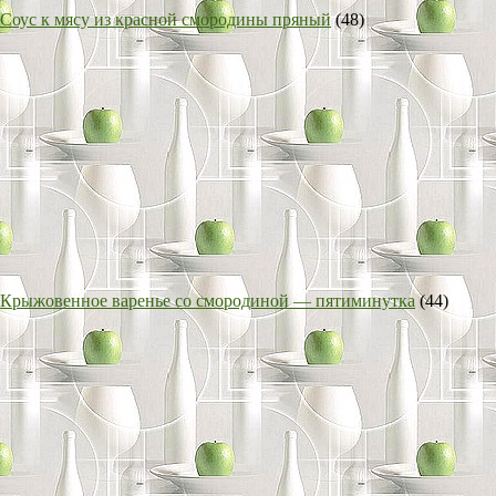
Соус к мясу из красной смородины пряный
(48)
Крыжовенное варенье со смородиной — пятиминутка
(44)