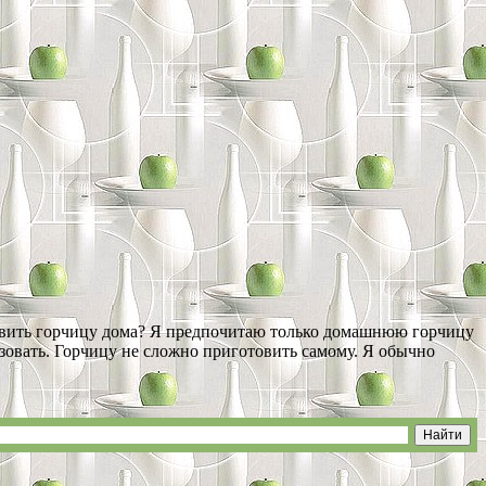
отовить горчицу дома? Я предпочитаю только домашнюю горчицу
ьзовать. Горчицу не сложно приготовить самому. Я обычно