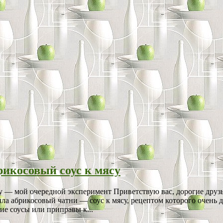
рикосовый соус к мясу
у — мой очередной эксперимент Приветствую вас, дорогие друзья
ила абрикосовый чатни — соус к мясу, рецептом которого очень 
ие соусы или приправы к...