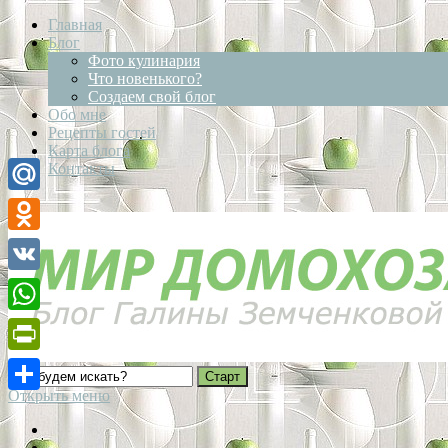
Главная
Блог
Фото кулинария
Что новенького?
Создаем свой блог
Обо мне
Рецепты гостей
Карта блога
Контакты
Mail.Ru
Odnoklassniki
VK
WhatsApp
PrintFriendly
Открыть меню
Отправить