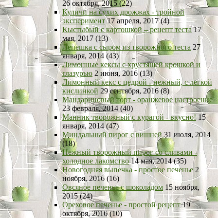
26 октября, 2015 (22)
Куличи на сухих дрожжах - тройной
эксперимент
17 апреля, 2017 (4)
Кыстыбый с картошкой – рецепт теста
17
мая, 2017 (13)
Лепешка с сыром из творожного теста
27
января, 2014 (43)
Лимонные кексы с хрустящей крошкой и
глазурью
2 июня, 2016 (13)
Лимонный кекс с цедрой - нежный, с легкой
кислинкой
29 сентября, 2016 (8)
Мандариновый торт - оранжевое настроение
23 февраля, 2014 (40)
Манник творожный с курагой - вкусно!
15
января, 2014 (47)
Миндальный пирог с вишней
31 июля, 2014
(18)
Нежный творожный пирог со сливами -
холодное лакомство
14 мая, 2014 (35)
Новогодняя выпечка - простое печенье
2
ноября, 2016 (16)
Овсяное печенье с шоколадом
15 ноября,
2015 (24)
Ореховое печенье - простой рецепт
19
октября, 2016 (10)