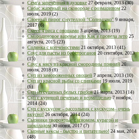
Семга запеченная в духовке
27 февраля, 2013 (30)
Сибас жареный на сковороде с розмарином
22
июля, 2019 (2)
Слоеный пирог с нутеллой "Солнышко"
9 января,
2017 (6)
Смесь 4 риса с овощами
3 апреля, 2013 (19)
Смородиновое варенье или Как я провела лето
25
августа, 2015 (23)
Солянка с копченостями
21 октября, 2013 (41)
Соус для пасты из бефстроганов
20 сентября, 2013
(15)
Соус к мясу из красной смородины пряный
26
июля, 2018 (8)
Суп из замороженных овощей
7 апреля, 2013 (10)
Суп из красной рыбы со сливками
19 июля, 2019
(6)
Суп из сушеных белых грибов
21 марта, 2013 (14)
Суп с куриной печенью и вермишелью
7 ноября,
2014 (24)
Суп с кускусом – рассольник с кускусом– очень
вкусно!
26 октября, 2014 (24)
Сырники творожные с изюмом, курагой и
шоколадом
30 июня, 2017 (7)
Сырные кексы - быстро и питательно!
24 мая, 2014
(48)