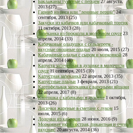
Баклажаны тушеные с перцем
27 августа,
2013 (27)
Гарнир из риса или "ленивые перцы"
24
сентября, 2013 (25)
Закуски из кабачков или кабачковый тортик
11 октября, 2013 (28)
Запеканка из брокколи в молочном соусе
23
апреля, 2014 (33)
Кабачковые оладушки с сельдереем -
вкусные овощные оладьи
20 июля, 2015 (27)
Кабачковые оладьи с сыром и морковкой
28
апреля, 2014 (48)
Капуста запеченная в духовке в молочном
соусе
11 сентября, 2015 (10)
Капустная запеканка
22 апреля, 2013 (35)
Капустные оладьи
3 февраля, 2013 (21)
Картофельная запеканка с вареными яйцами
22 апреля, 2017 (8)
Картошка с кабачками в духовке
1 октября,
2013 (26)
Лисички жареные в сметане с луком
15
июля, 2015 (6)
Лодочки из кабачков
28 июня, 2016 (9)
Морковная икра - острая, пикантная и очень
вкусная!
20 августа, 2014 (36)