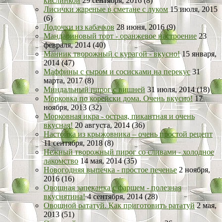
кислинкой
29 сентября, 2016 (8)
Лисички жареные в сметане с луком
15 июля, 2015
(6)
Лодочки из кабачков
28 июня, 2016 (9)
Мандариновый торт - оранжевое настроение
23
февраля, 2014 (40)
Манник творожный с курагой - вкусно!
15 января,
2014 (47)
Маффины с сыром и сосисками на перекус
31
марта, 2017 (8)
Миндальный пирог с вишней
31 июля, 2014 (18)
Морковка по корейски дома. Очень вкусно!
17
ноября, 2013 (32)
Морковная икра - острая, пикантная и очень
вкусная!
20 августа, 2014 (36)
Настойка из крыжовника – очень простой рецепт
11 сентября, 2018 (8)
Нежный творожный пирог со сливами - холодное
лакомство
14 мая, 2014 (35)
Новогодняя выпечка - простое печенье
2 ноября,
2016 (16)
Овощная запеканка с фаршем - полезная
вкуснятина!
4 сентября, 2014 (28)
Овощной рататуй. Как приготовить рататуй
2 мая,
2013 (51)