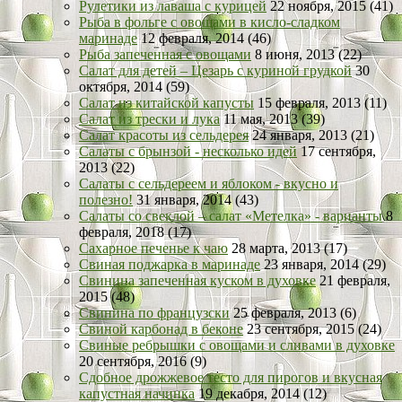
Рулетики из лаваша с курицей
22 ноября, 2015 (41)
Рыба в фольге с овощами в кисло-сладком
маринаде
12 февраля, 2014 (46)
Рыба запеченная с овощами
8 июня, 2013 (22)
Салат для детей – Цезарь с куриной грудкой
30
октября, 2014 (59)
Салат из китайской капусты
15 февраля, 2013 (11)
Салат из трески и лука
11 мая, 2013 (39)
Салат красоты из сельдерея
24 января, 2013 (21)
Салаты с брынзой - несколько идей
17 сентября,
2013 (22)
Салаты с сельдереем и яблоком - вкусно и
полезно!
31 января, 2014 (43)
Салаты со свеклой – салат «Метелка» - варианты
8
февраля, 2018 (17)
Сахарное печенье к чаю
28 марта, 2013 (17)
Свиная поджарка в маринаде
23 января, 2014 (29)
Свинина запеченная куском в духовке
21 февраля,
2015 (48)
Свинина по французски
25 февраля, 2013 (6)
Свиной карбонад в беконе
23 сентября, 2015 (24)
Свиные ребрышки с овощами и сливами в духовке
20 сентября, 2016 (9)
Сдобное дрожжевое тесто для пирогов и вкусная
капустная начинка
19 декабря, 2014 (12)