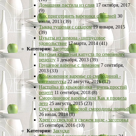
Домашняя пастила из слив
17 октября, 2017
(9)
Как приготовить вареники с вишней
30
июля, 2013 (39)
Тыква тушеная с сахаром
19 января, 2015
(39)
Цукаты из лимона - цитрусовое
удовольствие
17 марта, 2014 (41)
Категория:
Заготовки
Вкусная квашеная капуста по семейному
рецепту
1 декабря, 2013 (39)
Грушевое варенье с лимоном
7 сентября,
2013 (33)
Крыжовенное варенье со смородиной -
пятиминутка
22 августа, 2016 (12)
Настойка из крыжовника – очень простой
рецепт
11 сентября, 2018 (8)
Смородиновое варенье или Как я провела
лето
25 августа, 2015 (23)
Соус к мясу из красной смородины пряный
26 июля, 2018 (8)
Хрен со свеклой в свежем виде - заготовка
15 сентября, 2016 (10)
Категория:
Закуски