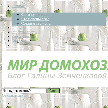
Главная
Блог
Фото кулинария
Что новенького?
Создаем свой блог
Обо мне
Рецепты гостей
Карта блога
Контакты
Открыть меню