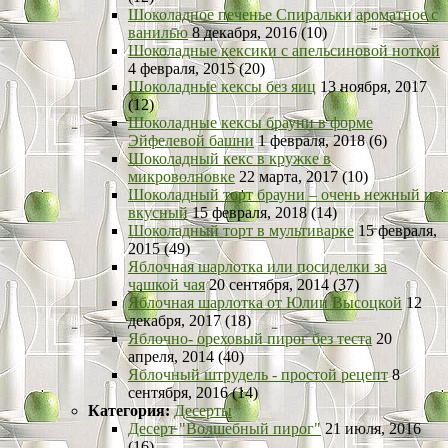
Шоколадное печенье Спиральки ароматное с
ванилью
8 декабря, 2016 (10)
Шоколадные кексики с апельсиновой ноткой
4 февраля, 2015 (20)
Шоколадные кексы без яиц
13 ноября, 2017
(12)
Шоколадные кексы брауни в форме
Эйфелевой башни
1 февраля, 2018 (6)
Шоколадный кекс в кружке в
микроволновке
22 марта, 2017 (10)
Шоколадный торт брауни – очень нежный и
вкусный
15 февраля, 2018 (14)
Шоколадный торт в мультиварке
15 февраля,
2015 (49)
Яблочная шарлотка или посиделки за
чашкой чая
20 сентября, 2014 (37)
Яблочная шарлотка от Юлии Высоцкой
12
декабря, 2017 (18)
Яблочно- ореховый пирог без теста
20
апреля, 2014 (40)
Яблочный штрудель - простой рецепт
8
сентября, 2016 (14)
Категория:
Десерты
Десерт "Волшебный пирог"
21 июля, 2016
(16)