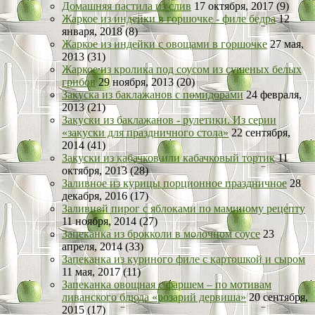
Домашняя пастила из слив
17 октября, 2017 (9)
Жаркое из индейки в горшочке - филе бедра
12
января, 2018 (8)
Жаркое из индейки с овощами в горшочке
27 мая,
2013 (31)
Жаркое из кролика под соусом из сушеных белых
грибов
29 ноября, 2013 (20)
Закуска из баклажанов с помидорами
24 февраля,
2013 (21)
Закуски из баклажанов - рулетики. Из серии
«закуски для праздничного стола»
22 сентября,
2014 (41)
Закуски из кабачков или кабачковый тортик
11
октября, 2013 (28)
Заливное из курицы порционное праздничное
28
декабря, 2016 (17)
Заливной пирог с яблоками по маминому рецепту
11 ноября, 2014 (27)
Запеканка из брокколи в молочном соусе
23
апреля, 2014 (33)
Запеканка из куриного филе с картошкой и сыром
11 мая, 2017 (11)
Запеканка овощная с фаршем – по мотивам
ливанского блюда «розарий дервиша»
20 сентября,
2015 (17)