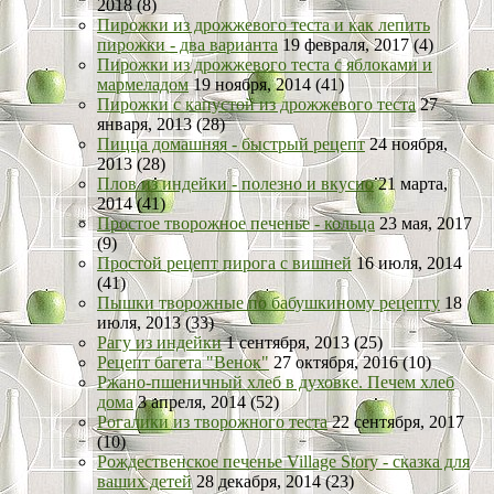
2018 (8)
Пирожки из дрожжевого теста и как лепить
пирожки - два варианта
19 февраля, 2017 (4)
Пирожки из дрожжевого теста с яблоками и
мармеладом
19 ноября, 2014 (41)
Пирожки с капустой из дрожжевого теста
27
января, 2013 (28)
Пицца домашняя - быстрый рецепт
24 ноября,
2013 (28)
Плов из индейки - полезно и вкусно
21 марта,
2014 (41)
Простое творожное печенье - кольца
23 мая, 2017
(9)
Простой рецепт пирога с вишней
16 июля, 2014
(41)
Пышки творожные по бабушкиному рецепту
18
июля, 2013 (33)
Рагу из индейки
1 сентября, 2013 (25)
Рецепт багета "Венок"
27 октября, 2016 (10)
Ржано-пшеничный хлеб в духовке. Печем хлеб
дома
3 апреля, 2014 (52)
Рогалики из творожного теста
22 сентября, 2017
(10)
Рождественское печенье Village Story - сказка для
ваших детей
28 декабря, 2014 (23)