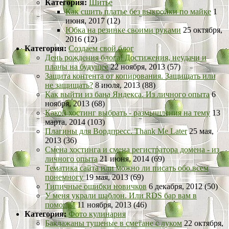
Категория:
Шитье
Как сшить платье без выкройки по майке
1
июня, 2017 (12)
Юбка на резинке своими руками
25 октября,
2016 (12)
Категория:
Создаем свой блог
День рождения блога! Достижения, неудачи и
планы на будущее
22 ноября, 2013 (57)
Защита контента от копирования. Защищать или
не защищать?
8 июля, 2013 (88)
Как выйти из бана Яндекса. Из личного опыта
6
ноября, 2013 (68)
Какой хостинг выбрать - размышления на тему
13
марта, 2014 (103)
Плагины для Вордпресс. Thank Me Later
25 мая,
2013 (36)
Смена хостинга и смена регистратора домена - из
личного опыта
21 июня, 2014 (69)
Тематика сайта или можно ли писать обо всем
понемногу
19 мая, 2013 (69)
Типичные ошибки новичков
6 декабря, 2012 (50)
У меня украли шаблон. Или RDS бар вам в
помощь!
11 ноября, 2013 (46)
Категория:
Фото кулинария
Баклажаны тушеные в сметане с луком
22 октября,