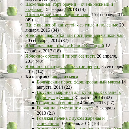
Шоколадный торт брауни – очень нежный и
вкусный
15 февраля, 2018 (14)
Шоколадный торт в мультиварке
15 февраля, 2015
(49)
Щи с квашеной капустой - сытные и полезные
29
января, 2015 (34)
Яблочная шарлотка или посиделки за чашкой чая
20 сентября, 2014 (37)
Яблочная шарлотка от Юлии Высоцкой
12
декабря, 2017 (18)
Яблочно- ореховый пирог без теста
20 апреля,
2014 (40)
Яблочный штрудель - простой рецепт
8 сентября,
2016 (14)
Категория:
Блюда из мяса
Болгарский перец фаршированный мясом
14
августа, 2014 (22)
Вкусный маринад для курицы. Как запечь
курицу в духовке?
31 марта, 2014 (42)
Говядина в горшочке
4 июня, 2013 (27)
Говядина в сметанном соусе
13 февраля,
2013 (21)
Говяжья печень с луком жареная и
запеченная
10 апреля, 2015 (16)
Жаркое из индейки в горшочке - филе бедра