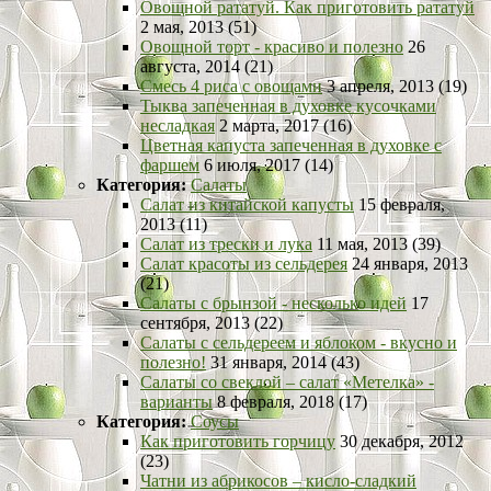
Овощной рататуй. Как приготовить рататуй
2 мая, 2013 (51)
Овощной торт - красиво и полезно
26
августа, 2014 (21)
Смесь 4 риса с овощами
3 апреля, 2013 (19)
Тыква запеченная в духовке кусочками
несладкая
2 марта, 2017 (16)
Цветная капуста запеченная в духовке с
фаршем
6 июля, 2017 (14)
Категория:
Салаты
Салат из китайской капусты
15 февраля,
2013 (11)
Салат из трески и лука
11 мая, 2013 (39)
Салат красоты из сельдерея
24 января, 2013
(21)
Салаты с брынзой - несколько идей
17
сентября, 2013 (22)
Салаты с сельдереем и яблоком - вкусно и
полезно!
31 января, 2014 (43)
Салаты со свеклой – салат «Метелка» -
варианты
8 февраля, 2018 (17)
Категория:
Соусы
Как приготовить горчицу
30 декабря, 2012
(23)
Чатни из абрикосов – кисло-сладкий