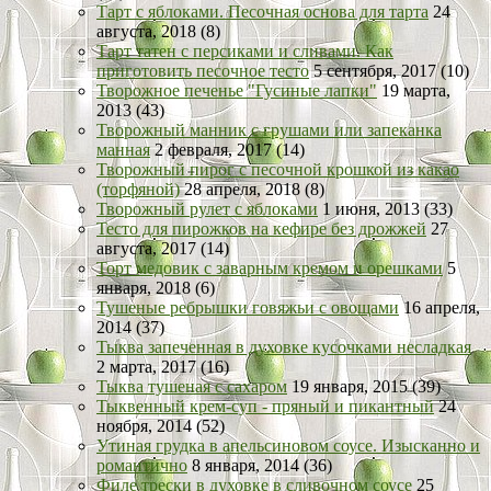
Тарт с яблоками. Песочная основа для тарта
24
августа, 2018 (8)
Тарт татен с персиками и сливами. Как
приготовить песочное тесто
5 сентября, 2017 (10)
Творожное печенье "Гусиные лапки"
19 марта,
2013 (43)
Творожный манник с грушами или запеканка
манная
2 февраля, 2017 (14)
Творожный пирог с песочной крошкой из какао
(торфяной)
28 апреля, 2018 (8)
Творожный рулет с яблоками
1 июня, 2013 (33)
Тесто для пирожков на кефире без дрожжей
27
августа, 2017 (14)
Торт медовик с заварным кремом и орешками
5
января, 2018 (6)
Тушеные ребрышки говяжьи с овощами
16 апреля,
2014 (37)
Тыква запеченная в духовке кусочками несладкая
2 марта, 2017 (16)
Тыква тушеная с сахаром
19 января, 2015 (39)
Тыквенный крем-суп - пряный и пикантный
24
ноября, 2014 (52)
Утиная грудка в апельсиновом соусе. Изысканно и
романтично
8 января, 2014 (36)
Филе трески в духовке в сливочном соусе
25