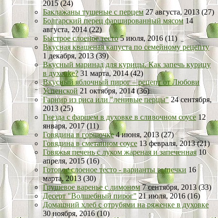
2015 (24)
Баклажаны тушеные с перцем
27 августа, 2013 (27)
Болгарский перец фаршированный мясом
14
августа, 2014 (22)
Быстрое слоеное тесто
5 июля, 2016 (11)
Вкусная квашеная капуста по семейному рецепту
1 декабря, 2013 (39)
Вкусный маринад для курицы. Как запечь курицу
в духовке?
31 марта, 2014 (42)
Вкусный яблочный пирог – рецепт от Любови
Успенской
21 октября, 2014 (36)
Гарнир из риса или "ленивые перцы"
24 сентября,
2013 (25)
Гнезда с фаршем в духовке в сливочном соусе
12
января, 2017 (11)
Говядина в горшочке
4 июня, 2013 (27)
Говядина в сметанном соусе
13 февраля, 2013 (21)
Говяжья печень с луком жареная и запеченная
10
апреля, 2015 (16)
Готовое слоеное тесто - варианты выпечки
16
марта, 2013 (30)
Грушевое варенье с лимоном
7 сентября, 2013 (33)
Десерт "Волшебный пирог"
21 июля, 2016 (16)
Домашний хлеб с отрубями на ряженке в духовке
30 ноября, 2016 (10)