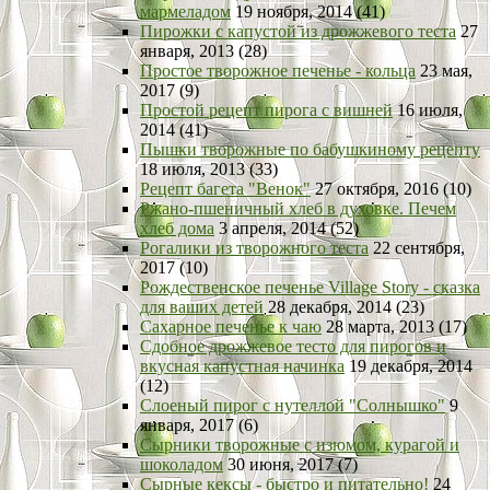
мармеладом
19 ноября, 2014 (41)
Пирожки с капустой из дрожжевого теста
27
января, 2013 (28)
Простое творожное печенье - кольца
23 мая,
2017 (9)
Простой рецепт пирога с вишней
16 июля,
2014 (41)
Пышки творожные по бабушкиному рецепту
18 июля, 2013 (33)
Рецепт багета "Венок"
27 октября, 2016 (10)
Ржано-пшеничный хлеб в духовке. Печем
хлеб дома
3 апреля, 2014 (52)
Рогалики из творожного теста
22 сентября,
2017 (10)
Рождественское печенье Village Story - сказка
для ваших детей
28 декабря, 2014 (23)
Сахарное печенье к чаю
28 марта, 2013 (17)
Сдобное дрожжевое тесто для пирогов и
вкусная капустная начинка
19 декабря, 2014
(12)
Слоеный пирог с нутеллой "Солнышко"
9
января, 2017 (6)
Сырники творожные с изюмом, курагой и
шоколадом
30 июня, 2017 (7)
Сырные кексы - быстро и питательно!
24