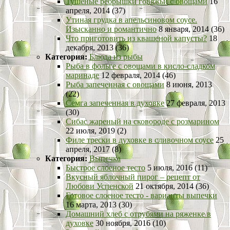
Тушеные ребрышки говяжьи с овощами
16
апреля, 2014 (37)
Утиная грудка в апельсиновом соусе.
Изысканно и романтично
8 января, 2014 (36)
Что приготовить из квашеной капусты?
18
декабря, 2013 (36)
Категория:
Блюда из рыбы
Рыба в фольге с овощами в кисло-сладком
маринаде
12 февраля, 2014 (46)
Рыба запеченная с овощами
8 июня, 2013
(22)
Семга запеченная в духовке
27 февраля, 2013
(30)
Сибас жареный на сковороде с розмарином
22 июля, 2019 (2)
Филе трески в духовке в сливочном соусе
25
апреля, 2017 (8)
Категория:
Выпечка
Быстрое слоеное тесто
5 июля, 2016 (11)
Вкусный яблочный пирог – рецепт от
Любови Успенской
21 октября, 2014 (36)
Готовое слоеное тесто - варианты выпечки
16 марта, 2013 (30)
Домашний хлеб с отрубями на ряженке в
духовке
30 ноября, 2016 (10)