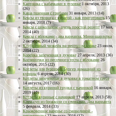
Картошка с кабачками в духовке
1 октября, 2013
(26)
Каша пшенная с грибами
31 января, 2013 (14)
Кексы из творога с курагой - как приготовить
15
января, 2018 (7)
Кексы с шоколадом - очень простой рецепт
17 мая,
2014 (40)
Кексы с яблоками - два варианта. Мини-шарлотка
2 октября, 2014 (34)
Клубничный чизкейк на песочном корже
23 июля,
2014 (22)
Корейка запеченная в духовке
27 апреля, 2013 (36)
Корзиночки из песочного теста с яблоками
26
октября, 2015 (22)
Котлеты для бургеров. Бургер домашний из
курицы
6 апреля, 2014 (30)
Котлеты запеченные в духовке в томатном соусе
14 августа, 2017 (16)
Котлеты из куриной грудки с начинкой
16 января,
2019 (10)
Котлеты куриные с начинкой
13 апреля, 2013 (58)
Крем-суп из брокколи со сливками. Два варианта
5 февраля, 2014 (33)
Крыжовенное варенье со смородиной -
пятиминутка
22 августа, 2016 (12)