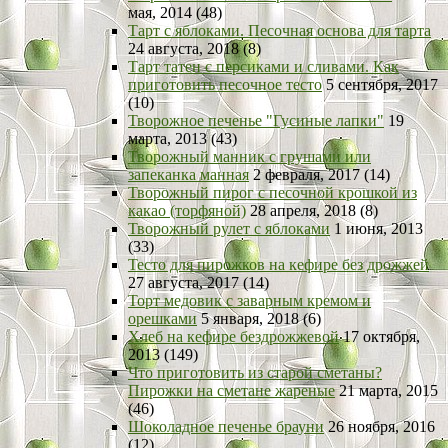
мая, 2014 (48)
Тарт с яблоками. Песочная основа для тарта
24 августа, 2018 (8)
Тарт татен с персиками и сливами. Как
приготовить песочное тесто
5 сентября, 2017
(10)
Творожное печенье "Гусиные лапки"
19
марта, 2013 (43)
Творожный манник с грушами или
запеканка манная
2 февраля, 2017 (14)
Творожный пирог с песочной крошкой из
какао (торфяной)
28 апреля, 2018 (8)
Творожный рулет с яблоками
1 июня, 2013
(33)
Тесто для пирожков на кефире без дрожжей
27 августа, 2017 (14)
Торт медовик с заварным кремом и
орешками
5 января, 2018 (6)
Хлеб на кефире бездрожжевой
17 октября,
2013 (149)
Что приготовить из старой сметаны?
Пирожки на сметане жареные
21 марта, 2015
(46)
Шоколадное печенье брауни
26 ноября, 2016
(12)