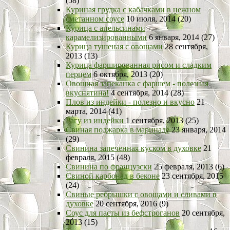
(58)
Куриная грудка с кабачками в нежном
сметанном соусе
10 июля, 2014 (20)
Курица с апельсинами
карамелизированными
6 января, 2014 (27)
Курица тушеная с овощами
28 сентября,
2013 (13)
Курица фаршированная рисом и сладким
перцем
6 октября, 2013 (20)
Овощная запеканка с фаршем - полезная
вкуснятина!
4 сентября, 2014 (28)
Плов из индейки - полезно и вкусно
21
марта, 2014 (41)
Рагу из индейки
1 сентября, 2013 (25)
Свиная поджарка в маринаде
23 января, 2014
(29)
Свинина запеченная куском в духовке
21
февраля, 2015 (48)
Свинина по французски
25 февраля, 2013 (6)
Свиной карбонад в беконе
23 сентября, 2015
(24)
Свиные ребрышки с овощами и сливами в
духовке
20 сентября, 2016 (9)
Соус для пасты из бефстроганов
20 сентября,
2013 (15)