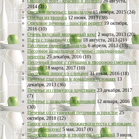
Овощной торт - красиво и полезно
26 августа,
2014 (21)
Овсяное печенье с шоколадом
15 ноября, 2015 (24)
Оладьи из творога
12 июня, 2013 (38)
Ореховое печенье - простой рецепт
19 октября,
2016 (10)
Очень вкусный морковный кекс
2 марта, 2013 (20)
Паста с томатным соусом
18 августа, 2013 (21)
Песочное печенье Каракуль
6 апреля, 2013 (33)
Песочное шоколадное печенье - праздничные
рецепты
25 декабря, 2016 (10)
Песочный пирог с грушами в творожно сметанной
заливке
18 марта, 2017 (10)
Песочный пирог со сливами
31 июля, 2016 (18)
Печенье глаголики в домашних условиях
13
декабря, 2013 (36)
Печенье из геркулеса хрустящее
23 декабря, 2017
(7)
Печенье с шоколадной крошкой
12 января, 2016
(30)
Печенье со сгущенкой песочное и простое
25
октября, 2018 (12)
Пирог из слоеного дрожжевого теста с яблоками –
не рекомендую!
5 мая, 2017 (8)
Пирог со щавелем и творогом несладкий
3 июля,