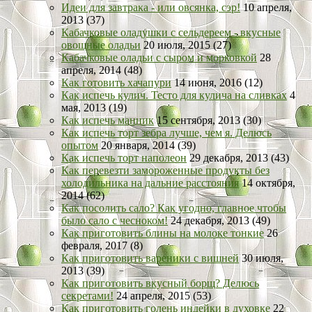
Идеи для завтрака - или овсянка, сэр!
10 апреля,
2013 (37)
Кабачковые оладушки с сельдереем - вкусные
овощные оладьи
20 июля, 2015 (27)
Кабачковые оладьи с сыром и морковкой
28
апреля, 2014 (48)
Как готовить хачапури
14 июня, 2016 (12)
Как испечь кулич. Тесто для кулича на сливках
4
мая, 2013 (19)
Как испечь манник
15 сентября, 2013 (30)
Как испечь торт зебра лучше, чем я. Делюсь
опытом
20 января, 2014 (39)
Как испечь торт наполеон
29 декабря, 2013 (43)
Как перевезти замороженные продукты без
холодильника на дальние расстояния
14 октября,
2014 (62)
Как посолить сало? Как угодно, главное чтобы
было сало с чесноком!
24 декабря, 2013 (49)
Как приготовить блины на молоке тонкие
26
февраля, 2017 (8)
Как приготовить вареники с вишней
30 июля,
2013 (39)
Как приготовить вкусный борщ? Делюсь
секретами!
24 апреля, 2015 (53)
Как приготовить голень индейки в духовке
22