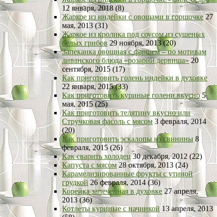
12 января, 2018 (8)
Жаркое из индейки с овощами в горшочке
27
мая, 2013 (31)
Жаркое из кролика под соусом из сушеных
белых грибов
29 ноября, 2013 (20)
Запеканка овощная с фаршем – по мотивам
ливанского блюда «розарий дервиша»
20
сентября, 2015 (17)
Как приготовить голень индейки в духовке
22 января, 2015 (33)
Как приготовить куриные голени вкусно
5
мая, 2015 (25)
Как приготовить телятину вкусно или
Стручковая фасоль с мясом
3 февраля, 2014
(20)
Как приготовить эскалопы из свинины
8
февраля, 2015 (26)
Как сварить холодец
30 декабря, 2012 (22)
Капуста с мясом
28 октября, 2013 (24)
Карамелизированные фрукты с утиной
грудкой
26 февраля, 2014 (36)
Корейка запеченная в духовке
27 апреля,
2013 (36)
Котлеты куриные с начинкой
13 апреля, 2013