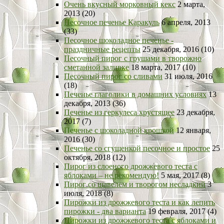
Очень вкусный морковный кекс
2 марта,
2013 (20)
Песочное печенье Каракуль
6 апреля, 2013
(33)
Песочное шоколадное печенье -
праздничные рецепты
25 декабря, 2016 (10)
Песочный пирог с грушами в творожно
сметанной заливке
18 марта, 2017 (10)
Песочный пирог со сливами
31 июля, 2016
(18)
Печенье глаголики в домашних условиях
13
декабря, 2013 (36)
Печенье из геркулеса хрустящее
23 декабря,
2017 (7)
Печенье с шоколадной крошкой
12 января,
2016 (30)
Печенье со сгущенкой песочное и простое
25
октября, 2018 (12)
Пирог из слоеного дрожжевого теста с
яблоками – не рекомендую!
5 мая, 2017 (8)
Пирог со щавелем и творогом несладкий
3
июля, 2018 (8)
Пирожки из дрожжевого теста и как лепить
пирожки - два варианта
19 февраля, 2017 (4)
Пирожки из дрожжевого теста с яблоками и