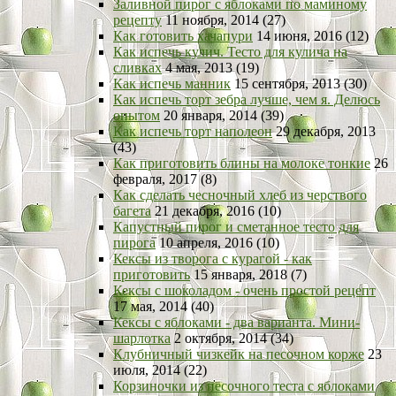
Заливной пирог с яблоками по маминому
рецепту
11 ноября, 2014 (27)
Как готовить хачапури
14 июня, 2016 (12)
Как испечь кулич. Тесто для кулича на
сливках
4 мая, 2013 (19)
Как испечь манник
15 сентября, 2013 (30)
Как испечь торт зебра лучше, чем я. Делюсь
опытом
20 января, 2014 (39)
Как испечь торт наполеон
29 декабря, 2013
(43)
Как приготовить блины на молоке тонкие
26
февраля, 2017 (8)
Как сделать чесночный хлеб из черствого
багета
21 декабря, 2016 (10)
Капустный пирог и сметанное тесто для
пирога
10 апреля, 2016 (10)
Кексы из творога с курагой - как
приготовить
15 января, 2018 (7)
Кексы с шоколадом - очень простой рецепт
17 мая, 2014 (40)
Кексы с яблоками - два варианта. Мини-
шарлотка
2 октября, 2014 (34)
Клубничный чизкейк на песочном корже
23
июля, 2014 (22)
Корзиночки из песочного теста с яблоками