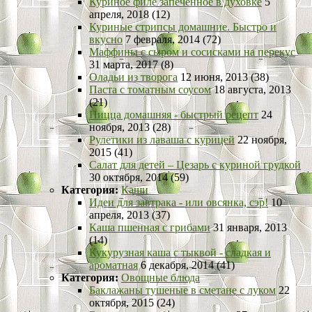
Куриное филе запеченное в духовке
5
апреля, 2018 (12)
Куриные стрипсы домашние. Быстро и
вкусно
7 февраля, 2014 (72)
Маффины с сыром и сосисками на перекус
31 марта, 2017 (8)
Оладьи из творога
12 июня, 2013 (38)
Паста с томатным соусом
18 августа, 2013
(21)
Пицца домашняя - быстрый рецепт
24
ноября, 2013 (28)
Рулетики из лаваша с курицей
22 ноября,
2015 (41)
Салат для детей – Цезарь с куриной грудкой
30 октября, 2014 (59)
Категория:
Каши
Идеи для завтрака - или овсянка, сэр!
10
апреля, 2013 (37)
Каша пшенная с грибами
31 января, 2013
(14)
Кукурузная каша с тыквой - сладкая и
ароматная
6 декабря, 2014 (41)
Категория:
Овощные блюда
Баклажаны тушеные в сметане с луком
22
октября, 2015 (24)