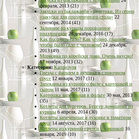
Закуска из баклажанов с помидорами
24
февраля, 2013 (21)
Закуски из баклажанов - рулетики. Из серии
«закуски для праздничного стола»
22
сентября, 2014 (41)
Заливное из курицы порционное
праздничное
28 декабря, 2016 (17)
Как посолить сало? Как угодно, главное
чтобы было сало с чесноком!
24 декабря,
2013 (49)
Морковка по корейски дома. Очень вкусно!
17 ноября, 2013 (32)
Категория:
Капризуля
Гнезда с фаршем в духовке в сливочном
соусе
12 января, 2017 (11)
Запеканка из куриного филе с картошкой и
сыром
11 мая, 2017 (11)
Картошка запеченная в фольге
30 мая, 2013
(35)
Котлеты для бургеров. Бургер домашний из
курицы
6 апреля, 2014 (30)
Котлеты запеченные в духовке в томатном
соусе
14 августа, 2017 (16)
Котлеты из куриной грудки с начинкой
16
января, 2019 (10)