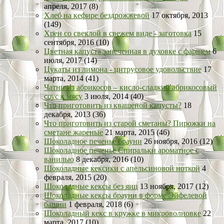
апреля, 2017 (8)
Хлеб на кефире бездрожжевой
17 октября, 2013
(149)
Хрен со свеклой в свежем виде - заготовка
15
сентября, 2016 (10)
Цветная капуста запеченная в духовке с фаршем
6
июля, 2017 (14)
Цукаты из лимона - цитрусовое удовольствие
17
марта, 2014 (41)
Чатни из абрикосов – кисло-сладкий абрикосовый
соус к мясу
3 июля, 2014 (40)
Что приготовить из квашеной капусты?
18
декабря, 2013 (36)
Что приготовить из старой сметаны? Пирожки на
сметане жареные
21 марта, 2015 (46)
Шоколадное печенье брауни
26 ноября, 2016 (12)
Шоколадное печенье Спиральки ароматное с
ванилью
8 декабря, 2016 (10)
Шоколадные кексики с апельсиновой ноткой
4
февраля, 2015 (20)
Шоколадные кексы без яиц
13 ноября, 2017 (12)
Шоколадные кексы брауни в форме Эйфелевой
башни
1 февраля, 2018 (6)
Шоколадный кекс в кружке в микроволновке
22
марта, 2017 (10)