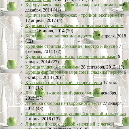
Кукурузная каша с тыквой - сладкая и ароматная
6
декабря, 2014 (41)
Куличи на сухих дрожжах - тройной эксперимент
17 апреля, 2017 (4)
Куриная грудка с кабачками в нежном сметанном
соусе
10 июля, 2014 (20)
Куриное филе запеченное в духовке
5 апреля, 2018
(12)
Куриные стрипсы домашние. Быстро и вкусно
7
февраля, 2014 (72)
Курица с апельсинами карамелизированными
6
января, 2014 (27)
Курица тушеная с овощами
28 сентября, 2013 (13)
Курица фаршированная рисом и сладким перцем
6
октября, 2013 (20)
Кыстыбый с картошкой – рецепт теста
17 мая,
2017 (13)
Легкий суп - домашний рассольник
4 декабря,
2013 (37)
Лепешка с сыром из творожного теста
27 января,
2014 (43)
Лимонные кексы с хрустящей крошкой и глазурью
2 июня, 2016 (13)
Лимонный кекс с цедрой - нежный, с легкой