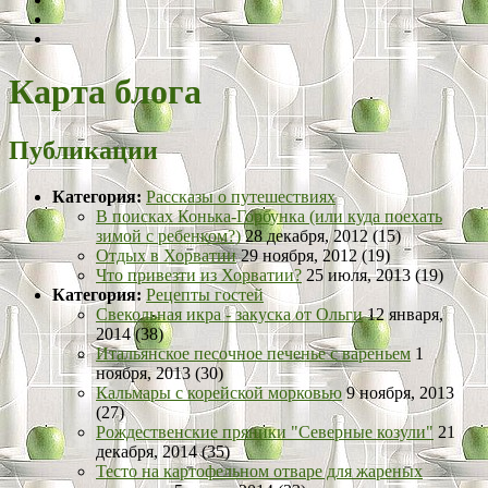
Карта блога
Публикации
Категория:
Рассказы о путешествиях
В поисках Конька-Горбунка (или куда поехать
зимой с ребенком?)
28 декабря, 2012 (15)
Отдых в Хорватии
29 ноября, 2012 (19)
Что привезти из Хорватии?
25 июля, 2013 (19)
Категория:
Рецепты гостей
Свекольная икра - закуска от Ольги
12 января,
2014 (38)
Итальянское песочное печенье с вареньем
1
ноября, 2013 (30)
Кальмары с корейской морковью
9 ноября, 2013
(27)
Рождественские пряники "Северные козули"
21
декабря, 2014 (35)
Тесто на картофельном отваре для жареных