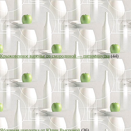
Крыжовенное варенье со смородиной — пятиминутка
(44)
Яблочная шарлотка от Юлии Высоцкой
(36)