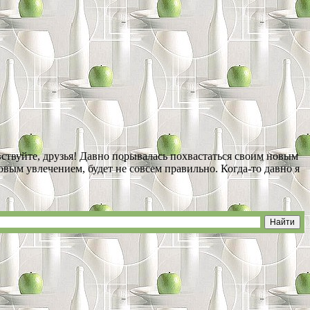
вствуйте, друзья! Давно порывалась похвастаться своим новым
овым увлечением, будет не совсем правильно. Когда-то давно я