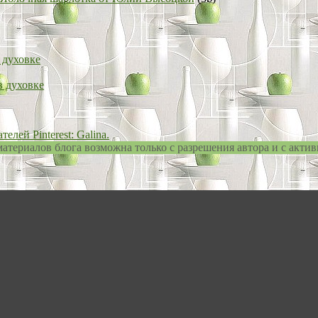
 духовке
в духовке
лей Pinterest: Galina.
териалов блога возможна только с разрешения автора и с актив