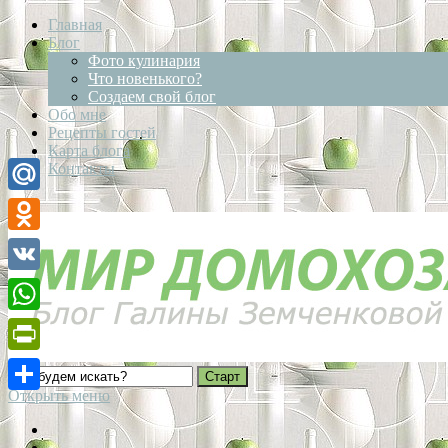
Главная
Блог
Фото кулинария
Что новенького?
Создаем свой блог
Обо мне
Рецепты гостей
Карта блога
Контакты
Mail.Ru
Odnoklassniki
VK
WhatsApp
PrintFriendly
Открыть меню
Отправить