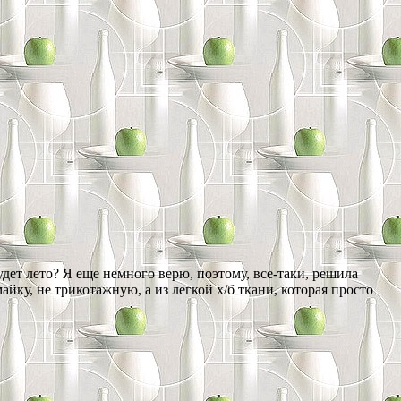
удет лето? Я еще немного верю, поэтому, все-таки, решила
ку, не трикотажную, а из легкой х/б ткани, которая просто