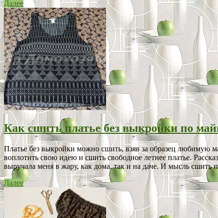
Далее
Как сшить платье без выкройки по май
Платье без выкройки можно сшить, взяв за образец любимую май
воплотить свою идею и сшить свободное летнее платье. Расска
выручала меня в жару, как дома, так и на даче. И мысль сшить 
Далее