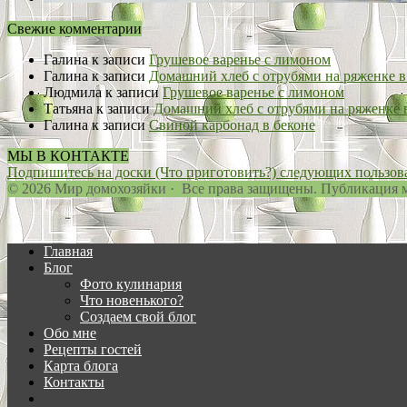
Свежие комментарии
Галина
к записи
Грушевое варенье с лимоном
Галина
к записи
Домашний хлеб с отрубями на ряженке в
Людмила
к записи
Грушевое варенье с лимоном
Татьяна
к записи
Домашний хлеб с отрубями на ряженке 
Галина
к записи
Свиной карбонад в беконе
МЫ В КОНТАКТЕ
Подпишитесь на доски (Что приготовить?) следующих пользовате
© 2026 Мир домохозяйки · Все права защищены. Публикация ма
Главная
Блог
Фото кулинария
Что новенького?
Создаем свой блог
Обо мне
Рецепты гостей
Карта блога
Контакты