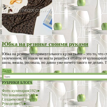
Юбка на резинке своими руками
Юбка на резинке из прямоугольного куска ткани – это то, что
увлечением, но никак не могла решиться отойти от кулинарной 
шила, вязала, рисовала, но давно уже ничего такого не делаю. Та
Далее
РУБРИКИ БЛОГА
Фото кулинария
(192)
►
Что новенького?
(16)
►
Создаем свой блог
(9)
Рукоделие
(7)
►