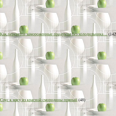
Как перевезти замороженные продукты без холодильника…
(142
Соус к мясу из красной смородины пряный
(48)