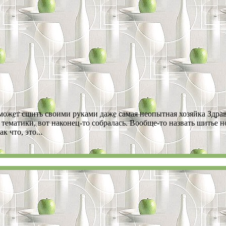
 сможет сшить своими руками даже самая неопытная хозяйка Здра
тематики, вот наконец-то собралась. Вообще-то назвать шитье н
к что, это...