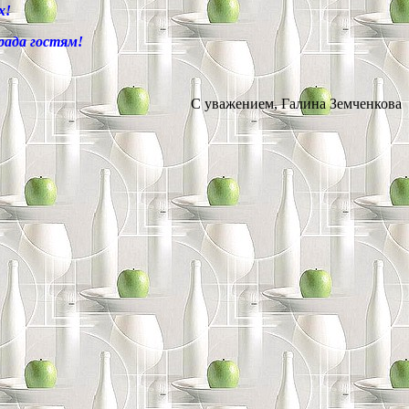
х!
 рада гостям!
С уважением, Галина Земченкова