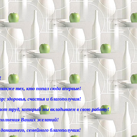
!
 также тех, кто попал сюда впервые!
: здоровья, счастья и благополучия!
тот труд, который мы вкладываем в свою работу!
Исполнения Ваших желаний!
 домашнего, семейного благополучия!