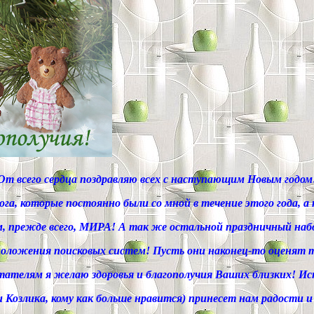
От всего сердца поздравляю всех с наступающим Новым годом
ога, которые постоянно были со мной в течение этого года, а
, прежде всего, МИРА! А так же остальной праздничный набор
сположения поисковых систем! Пусть они наконец-то оценят 
итателям я желаю здоровья и благополучия Ваших близких! 
Козлика, кому как больше нравится) принесет нам радости и