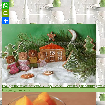
VK
WhatsApp
PrintFriendly
Отправить
Рождественское печенье Village Story — сказка для ваших детей
Предыдущая запись