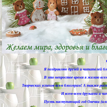
Я поздравляю друзей и читателей бл
В это непростое время я желаю всем
Творческих успехов всем блоггерам! А также ра
И всем-всем друзьями и ч
Пусть наступающий год Овечки (или 