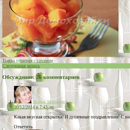
Тыква тушеная с сахаром
Следующая запись
Обсуждение: 26 комментариев
Мария Зазвонова
:
30/12/2014 в 7:43 дп
Какая вкусная открытка! И душевные поздравления! С н
Ответить