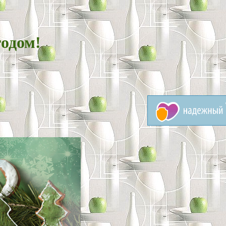
одом!