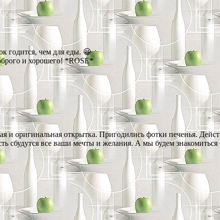
к годится, чем для еды. 😀
оброго и хорошего! *ROSE*
ная и оригинальная открытка. Пригодились фотки печенья. Дейс
ь сбудутся все ваши мечты и желания. А мы будем знакомиться 