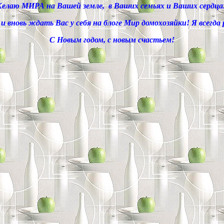
елаю МИРА на Вашей земле, в Ваших семьях и Ваших сердца
 и вновь ждать Вас у себя на блоге Мир домохозяйки! Я всегда
С Новым годом, с новым счастьем!