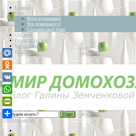
Главная
Блог
Фото кулинария
Что новенького?
Создаем свой блог
Обо мне
Рецепты гостей
Карта блога
Контакты
Mail.Ru
Odnoklassniki
VK
WhatsApp
PrintFriendly
Открыть меню
Отправить