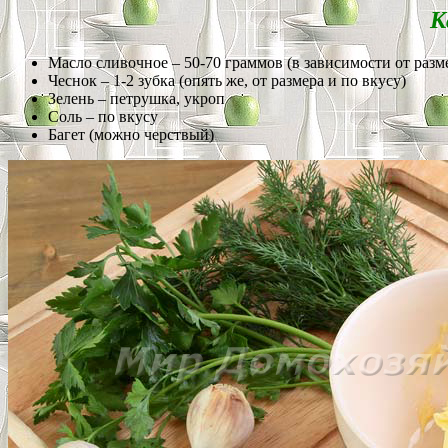
К
Масло сливочное – 50-70 граммов (в зависимости от разме
Чеснок – 1-2 зубка (опять же, от размера и по вкусу)
Зелень – петрушка, укроп
Соль – по вкусу
Багет (можно черствый)