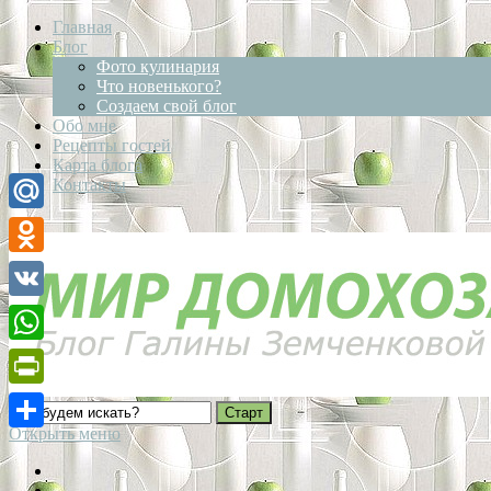
Главная
Блог
Фото кулинария
Что новенького?
Создаем свой блог
Обо мне
Рецепты гостей
Карта блога
Контакты
Mail.Ru
Odnoklassniki
VK
WhatsApp
PrintFriendly
Открыть меню
Отправить