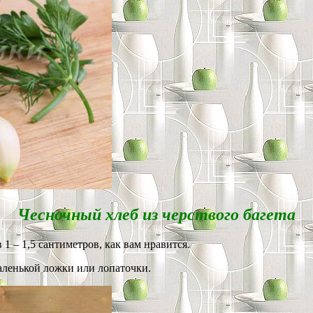
Чесночный хлеб из черствого багета
 1 – 1,5 сантиметров, как вам нравится.
ленькой ложки или лопаточки.