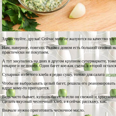
Здравствуйте, друзья! Сейчас многие жалуются на качество хле
Нам, наверное, повезло. Рядом с домом есть большой сетевой м
практически не покупаем.
А тут закупались на днях в другом крупном супермаркете, тоже 
пекарне и не пошел. Один багет кое-как съели, а второй остался
Сухарики из белого хлеба я редко сушу, только для салата
цезар
Чтобы не выбрасывать целый багет, решила его реанимировать и
вдруг кому-то пригодится.
Ведь часто бывает, купишь багет, и если он свежий и хрустящий
сделать вкусный чесночный хлеб, а я сейчас расскажу, как.
Вначале нужно приготовить чесночное масло.