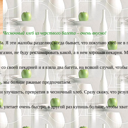
Чесночный хлеб из черствого багета – очень вкусно!
ба. Я эти жалобы разделяю, когда бывает, что покупаю хлеб не в
агазин, не буду рекламировать какой, а в нем хорошая пекарня. 
со своей пекарней и я взяла два багета, на всякий случай, чтоб
.
ь
, мы больше ржаные предпочитаем.
 улучшить, превратив в чесночный хлеб. Сразу скажу, что резул
, улетает очень быстро, в другой раз купишь больше, чтобы хват