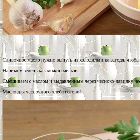
Сливочное масло нужно вынуть из холодильника загодя, чтобы
Нарезаем зелень как можно мельче.
Смешиваем с маслом и выдавленным через чесноко-давилку чес
Масло для чесночного хлеба готово!