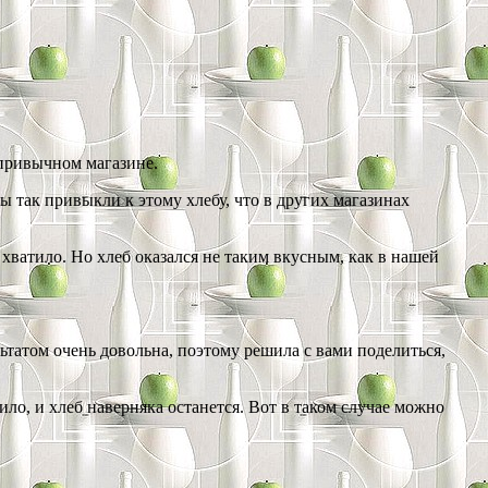
 привычном магазине.
Мы так привыкли к этому хлебу, что в других магазинах
ы хватило. Но хлеб оказался не таким вкусным, как в нашей
ьтатом очень довольна, поэтому решила с вами поделиться,
ило, и хлеб наверняка останется. Вот в таком случае можно