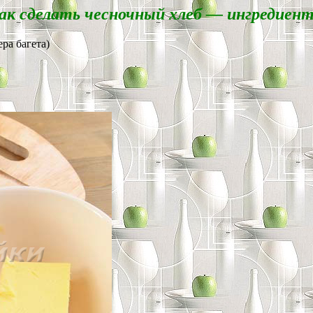
ак сделать чесночный хлеб — ингредиен
ра багета)