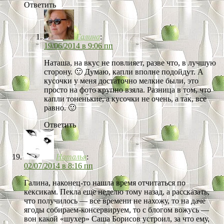
Ответить
Галина
:
19/06/2014 в 9:06 пп
Наташа, на вкус не повлияет, разве что, в лучшую
сторону. 🙂 Думаю, капли вполне подойдут. А
кусочки у меня достаточно мелкие были, это
просто на фото крупно взяла. Разница в том, что
капли тоненькие, а кусочки не очень, а так, все
равно. 🙂
Ответить
Наталья
:
02/07/2014 в 8:16 пп
Галина, наконец-то нашла время отчитаться по
кексикам. Пекла еще неделю тому назад, а рассказать,
что получилось — все времени не нахожу, то на даче
ягоды собираем-консервируем, то с блогом вожусь —
вон какой «шухер» Саша Борисов устроил, за что ему,