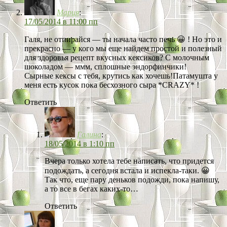
Мария
:
17/05/2014 в 11:00 пп
Галя, не отпирайся — ты начала часто печь 😀 ! Но это и
прекрасно — у кого мы еще найдем простой и полезный
для здоровья рецепт вкусных кексиков? С молочным
шоколадом — ммм, сплошные эндорфинчики!
Сырные кексы с тебя, крутись как хочешь!Патамушта у
меня есть кусок пока бесхозного сыра *CRAZY* !
Ответить
Галина
:
18/05/2014 в 1:10 пп
Вчера только хотела тебе написать, что придется
подождать, а сегодня встала и испекла-таки. 😀
Так что, еще пару деньков подожди, пока напишу,
а то все в бегах каких-то…
Ответить