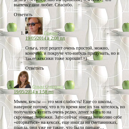
выпечку они любят. Спасибо.
Ответить
Галина
:
19/05/2014 в 2:08 пп
Ольга, этот рецепт очень простой, можно,
конечно, и покруче что-нибудь придумать, но и
такие кексики тоже хороши! =)
Ответить
Ольга Суворова
:
19/05/2014 в 1:58 пп
Мммм, кексы — это моя слабость! Еще со школы,
наверное потому, что в то время мне их так хотелось, но
получалось купить очень редко, денег хватало на
скромные пирожки. Зато сейчас иногда позволяю себе
«оторваться» на кексах, еще иногда на сметанниках,
правда, они уже не такие, что были раньше…