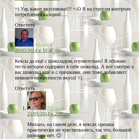
=) Уау, какие вкусняшки!!! =-O Я на строгом контроле
потребления калорий….
Ответить
Михаил
:
20/05/2014 в 10:46 пп
Кексы да ещё с шоколадом, изумительно! Я обожаю
тесто которое содержит в себе шоколад. А вот смотрю у
вас шоколад ещё и с орешками, они тоже добавляют
немного пикантности вкуса! =)
Ответить
Галина
:
21/05/2014 в 2:05 пп
Михаил, на самом деле, в кексах орешки
практически не чувствовались, так что, большой
разницы нет. 🙂