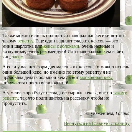
Также можно испечь полностью шоколадные кесики вот по
такому
рецепту
. Еще один вариант сладких кексов — это
мини шарлотка или
кексы с яблоками
, очень нежные и
воздушные, очень рекомендую! Или шоколадные кексы без
яиц,
здесь
.
А если у вас нет форм для маленьких кексов, то можно испечь
один большой кекс, но именно по этому рецепту я не
пробовала делать большой кекс, а вот
морковный кекс
получается просто великолепно!
А у меня скоро будут несладкие сырные кексы, вот по
такому
рецепту
, так что подпишитесь на рассылку, чтобы не
пропустить.
С уважением,
Галина
Вернуться на Главную страницу