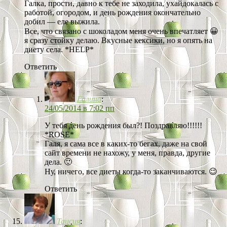
Галка, прости, давно к тебе не заходила, ухайдокалась с
работой, огородом, и день рождения окончательно
добил — еле выжила.
Все, что связано с шоколадом меня очень впечатляет 😀
я сразу стойку делаю. Вкусные кексики, но я опять на
диету села. *HELP*
Ответить
Галина
:
24/05/2014 в 7:02 пп
У тебя день рождения был?! Поздравляю!!!!!!
*ROSE*
Галя, я сама все в каких-то бегах, даже на свой
сайт времени не нахожу, у меня, правда, другие
дела. 🙂
Ну, ничего, все диеты когда-то заканчиваются. 😉
Ответить
Таисия
: