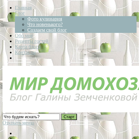
Главная
Блог
Фото кулинария
Что новенького?
Создаем свой блог
Обо мне
Рецепты гостей
Карта блога
Контакты
Открыть меню