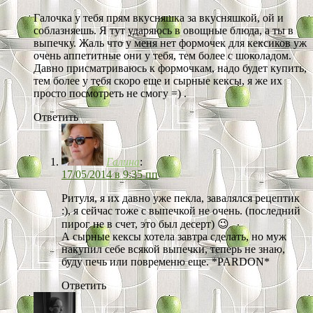
Галочка у тебя прям вкусняшка за вкусняшкой, ой и
соблазняешь. Я тут ударяюсь в овощные блюда, а ты в
выпечку. Жаль что у меня нет формочек для кексиков уж
очень аппетитные они у тебя, тем более с шоколадом.
Давно присматриваюсь к формочкам, надо будет купить,
тем более у тебя скоро еще и сырные кексы, я же их
просто посмотреть не смогу =) .
Ответить
Галина
:
17/05/2014 в 9:35 пп
Ритуля, я их давно уже пекла, завалялся рецептик
:), я сейчас тоже с выпечкой не очень. (последний
пирог не в счет, это был десерт) 😉
А сырные кексы хотела завтра сделать, но муж
накупил себе всякой выпечки, теперь не знаю,
буду печь или повременю еще. *PARDON*
Ответить