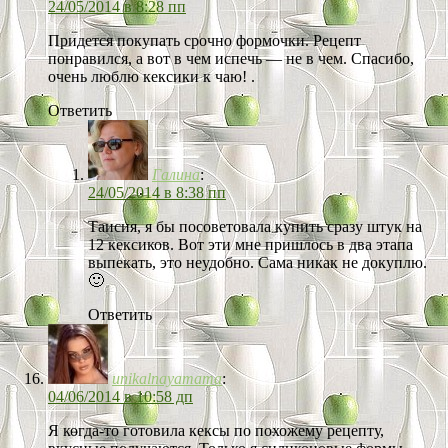
24/05/2014 в 8:28 пп
Придется покупать срочно формочки. Рецепт
понравился, а вот в чем испечь — не в чем. Спасибо,
очень люблю кексики к чаю! .
Ответить
Галина
:
24/05/2014 в 8:38 пп
Таисия, я бы посоветовала купить сразу штук на
12 кексиков. Вот эти мне пришлось в два этапа
выпекать, это неудобно. Сама никак не докуплю.
🙂
Ответить
unikalnayamama
:
04/06/2014 в 10:58 дп
Я когда-то готовила кексы по похожему рецепту,