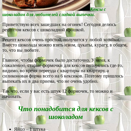
Кексы с
шоколадом для любителей сладкой выпечки.
Приветствую всех зашедших на огонек! Сегодня делюсь
рецептом кексов с шоколадной крошкой.
Рецепт кексов очень простой, получится у любой хозяйки.
Вместо шоколада можно взять изюм, цукаты, курагу, в общем,
то, что вы любите.
Главное, чтобы формочек было достаточно. У меня, к
сожалению, старые формочки для кексов потерялись где-то,
видимо, во время переезда с квартиры на квартиру, а
силиконовая форма всего на 6 кексиков. Поэтому пришлось
выпекать их в два приема, что не очень удобно.
Так что, если у вас есть штук 12 формочек, то можно и
начинать.
Что понадобится для кексов с
шоколадом
Яйцо – 1 штука