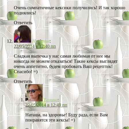
Очень симпатичные кексики получились! И так хорошо
поднялись!
Ответить
Наташа
:
22/05/2014 в 12:40 пп
Сладкая выпечка у нас самая любимая от нее мы
никогда не можем отказаться! Такие кексы выглядят
очень аппетитно, будем пробовать Ваш рецептик!
Спасибо! =)
Ответить
Галина
:
22/05/2014 в 12:49 пп
Наташа, на здоровье! Буду рада, если Вам
понравятся эти кексы! =)