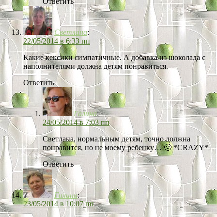
Ответить
Светлана
:
22/05/2014 в 6:33 пп
Какие кексики симпатичные. А добавка из шоколада с
наполнителями должна детям понравиться.
Ответить
Галина
:
24/05/2014 в 7:03 пп
Светлана, нормальным детям, точно должна
понравится, но не моему ребенку… 🙁 *CRAZY*
Ответить
Галина
:
23/05/2014 в 10:07 пп