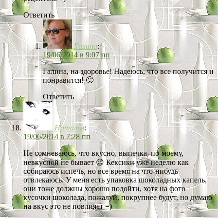
Ответить
Галина
:
19/06/2014 в 9:07 пп
Галина, на здоровье! Надеюсь, что все получится и
понравится! 🙂
Ответить
Наталья
:
19/06/2014 в 7:28 пп
Не сомневаюсь, что вкусно, выпечка, по-моему,
невкусной не бывает 😉 Кексики уже неделю как
собираюсь испечь, но все время на что-нибудь
отвлекаюсь. У меня есть упаковка шоколадных капель,
они тоже должны хорошо подойти, хотя на фото
кусочки шоколада, пожалуй, покрупнее будут, но думаю
на вкус это не повлияет =)