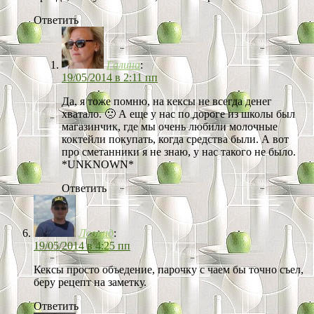
Ответить
Галина
:
19/05/2014 в 2:11 пп
Да, я тоже помню, на кексы не всегда денег
хватало. 🙁 А еще у нас по дороге из школы был
магазинчик, где мы очень любили молочные
коктейли покупать, когда средства были. А вот
про сметанники я не знаю, у нас такого не было.
*UNKNOWN*
Ответить
Леонид
:
19/05/2014 в 4:25 пп
Кексы просто объедение, парочку с чаем бы точно съел,
беру рецепт на заметку.
Ответить