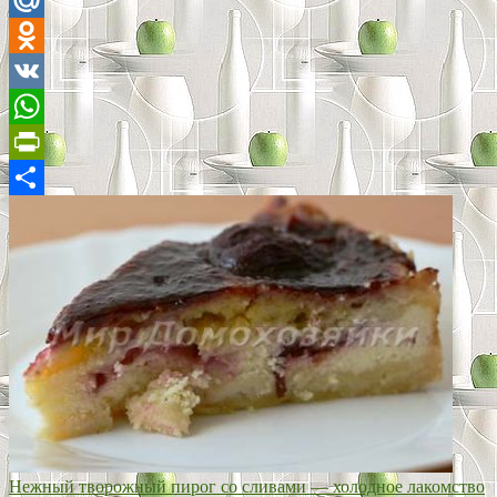
Mail.Ru
Odnoklassniki
VK
WhatsApp
PrintFriendly
Отправить
Нежный творожный пирог со сливами — холодное лакомство