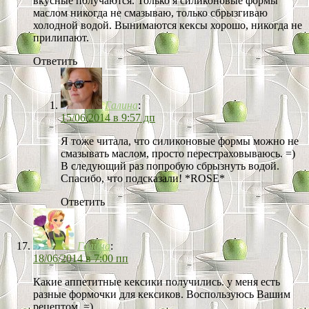
вкусные получаются. Только я силиконовые формы
маслом никогда не смазываю, только сбрызгиваю
холодной водой. Вынимаются кексы хорошо, никогда не
прилипают.
Ответить
Галина
:
15/06/2014 в 9:57 дп
Я тоже читала, что силиконовые формы можно не
смазывать маслом, просто перестраховываюсь. =)
В следующий раз попробую сбрызнуть водой.
Спасибо, что подсказали! *ROSE*
Ответить
Галина
:
18/06/2014 в 7:00 пп
Какие аппетитные кексики получились. у меня есть
разные формочки для кексиков. Воспользуюсь Вашим
рецептом. =)