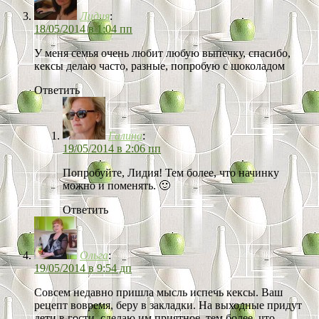
Лидия
:
18/05/2014 в 1:04 пп
У меня семья очень любит любую выпечку, спасибо,
кексы делаю часто, разные, попробую с шоколадом
Ответить
Галина
:
19/05/2014 в 2:06 пп
Попробуйте, Лидия! Тем более, что начинку
можно и поменять. 🙂
Ответить
Ольга
:
19/05/2014 в 9:54 дп
Совсем недавно пришла мысль испечь кексы. Ваш
рецепт вовремя, беру в закладки. На выходные придут
дети в гости, сделаю им приятное, тем более, что