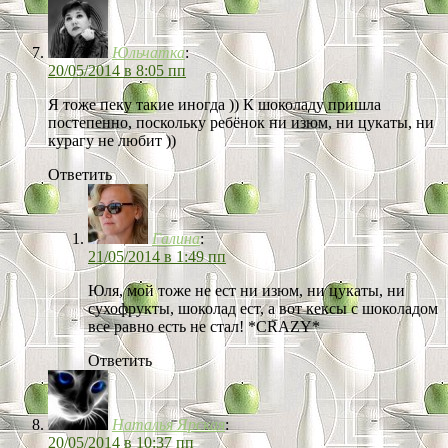
Юльчатка
:
20/05/2014 в 8:05 пп
Я тоже пеку такие иногда )) К шоколаду пришла
постепенно, поскольку ребёнок ни изюм, ни цукаты, ни
курагу не любит ))
Ответить
Галина
:
21/05/2014 в 1:49 пп
Юля, мой тоже не ест ни изюм, ни цукаты, ни
сухофрукты, шоколад ест, а вот кексы с шоколадом
все равно есть не стал! *CRAZY*
Ответить
Наталья Ярская
:
20/05/2014 в 10:37 пп