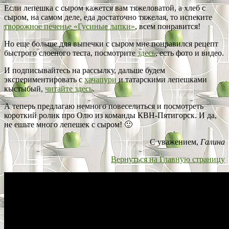
Если лепешка с сыром кажется вам тяжеловатой, а хлеб с
сыром, на самом деле, еда достаточно тяжелая, то испеките
творожное печенье «Гусиные лапки»
, всем понравится!
Но еще больше для выпечки с сыром мне понравился рецепт
быстрого слоеного теста, посмотрите
здесь
, есть фото и видео.
И подписывайтесь на рассылку, дальше будем
экспериментировать с
хачапури
и татарскими лепешками
кыстыбый,
читайте здесь
.
А теперь предлагаю немного повеселиться и посмотреть
короткий ролик про Олю из команды КВН-Пятигорск. И да,
не ешьте много лепешек с сыром! 🙂
С уважением,
Галина
Вернуться на Главную страницу