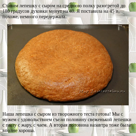
Ставим лепешку с сыром на среднюю полку разогретой до
180 градусов духовки минут на 40. Я поставила на 45 и,
похоже, немного передержала.
Наша лепешка с сыром из творожного теста готова! Мы с
мужем с удовольствием съели половину свеженькой лепешки
с пылу с жару, с чаем. А вторая половина назавтра тоже была
вполне хороша.