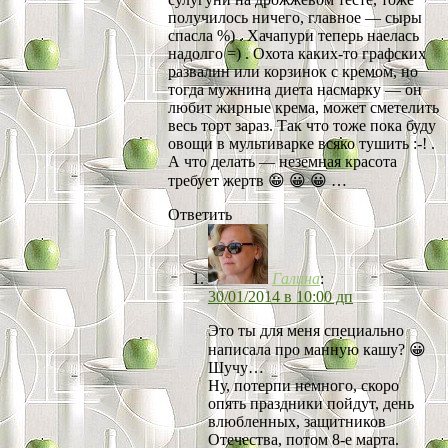
получилось ничего, главное — сыры
спасла %) . Хачапури теперь наелась
надолго =) . Охота каких-то графских
развалин или корзинок с кремом, но
тогда мужнина диета насмарку — он
любит жирные крема, может сметелить
весь торт зараз. Так что тоже пока буду
овощи в мультиварке всяко тушить :-! .
А что делать — неземная красота
требует жертв 😀 😀 😀 …
Ответить
Галина
:
30/01/2014 в 10:00 дп
Это ты для меня специально
написала про манную кашу? 😀
Шучу…
Ну, потерпи немного, скоро
опять праздники пойдут, день
влюбленных, защитников
Отечества, потом 8-е марта.