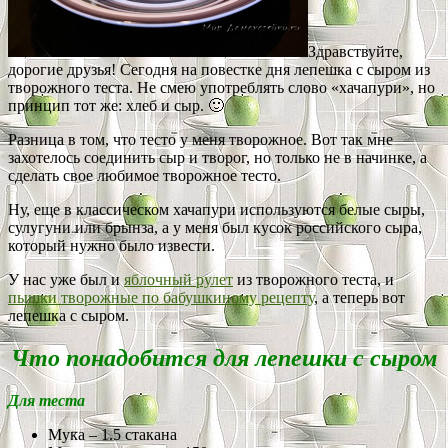
Здравствуйте,
дорогие друзья! Сегодня на повестке дня лепешка с сыром из
творожного теста. Не смею употреблять слово «хачапури», но
принцип тот же: хлеб и сыр. 🙂
Разница в том, что тесто у меня творожное. Вот так мне
захотелось соединить сыр и творог, но только не в начинке, а
сделать свое любимое творожное тесто.
Ну, еще в классическом хачапури используются белые сыры,
сулугуни или брынза, а у меня был кусок российского сыра,
который нужно было извести.
У нас уже был и
яблочный рулет
из творожного теста, и
пышки творожные по бабушкиному рецепту
, а теперь вот
лепешка с сыром.
Что понадобится для лепешки с сыром
Для теста
Мука – 1.5 стакана