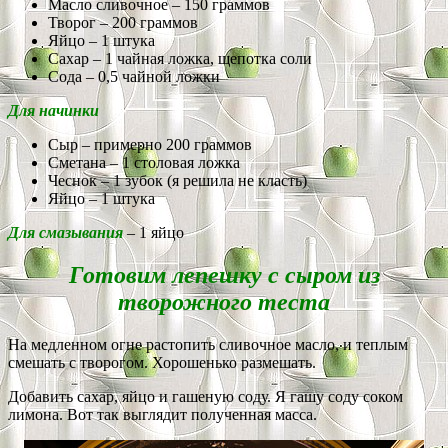
Масло сливочное – 150 граммов
Творог – 200 граммов
Яйцо – 1 штука
Сахар – 1 чайная ложка, щепотка соли
Сода – 0,5 чайной ложки
Для начинки
Сыр – примерно 200 граммов
Сметана – 1 столовая ложка
Чеснок – 1 зубок (я решила не класть)
Яйцо – 1 штука
Для смазывания
– 1 яйцо
Готовим лепешку с сыром из
творожного теста
На медленном огне растопить сливочное масло, и теплым
смешать с творогом. Хорошенько размешать.
Добавить сахар, яйцо и гашеную соду. Я гашу соду соком
лимона. Вот так выглядит полученная масса.