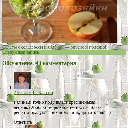
Салаты с сельдереем и яблоком — вкусно и полезно!
Следующая запись
Обсуждение: 43 комментария
Вера
:
27/01/2014 в 9:55 пп
Галина,и точно получилась красивенькая
лепешка.Люблю творожное тесто,спасибо за
рецепт,порадую своих домашних,приготовлю. =)
Ответить