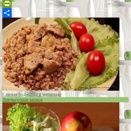
WhatsApp
PrintFriendly
Отправить
Свиная поджарка в маринаде
Предыдущая запись