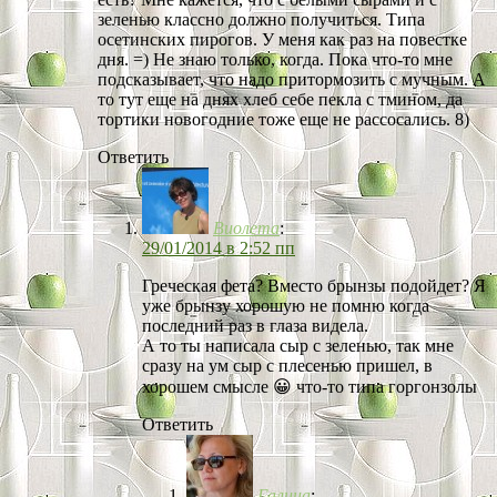
зеленью классно должно получиться. Типа
осетинских пирогов. У меня как раз на повестке
дня. =) Не знаю только, когда. Пока что-то мне
подсказывает, что надо притормозить с мучным. А
то тут еще на днях хлеб себе пекла с тмином, да
тортики новогодние тоже еще не рассосались. 8)
Ответить
Виолета
:
29/01/2014 в 2:52 пп
Греческая фета? Вместо брынзы подойдет? Я
уже брынзу хорошую не помню когда
последний раз в глаза видела.
А то ты написала сыр с зеленью, так мне
сразу на ум сыр с плесенью пришел, в
хорошем смысле 😀 что-то типа горгонзолы
Ответить
Галина
: