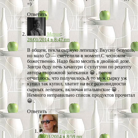
=)
Ответить
Мария
:
28/01/2014 в 8:47 пп
В общем, пекла сырную лепешку. Вкусно безумно,
но мало 🙁 — сметелили в момент.С чесноком —
божественно. Надо было месить в двойной дозе.
Завтра буду печь хачапури с сулугуни по рецепту
автора творожной запеканки 😀 , потом
отчитаюсь, что получилось.А то муж сырку уж
купил так купил, хватит на все разновидности
сырных лепешек, включая итальянские 😀 .
Немного неправильно список продуктов прочитал
😀 .
Ответить
Галина
:
28/01/2014 в 8:59 пп