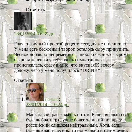
Ответить
Мария
:
28/01/2014 в 6:39 дп
Галя, отличный простой рецепт, сегодня же и испытаю!
У меня есть бесхозный творог, осталось сыру прикупить.
Чеснок добавлю непременно — люблю чеснок с сыром!
Сырная лепешка у тебя очень симпатишная
происпеклась, сразу видно, что вкусная!К вечеру
доложу, чего у меня получилось *DRINK* .
Ответить
Галина
:
28/01/2014 в 10:24 дп
Маш, давай, расскажешь потом. Если твердый сыр
будешь брать, то лучше более терпкий по вкусу,
российский слишком нейтральный. Хотя, если
будешь класть чеснок, то нормально и с ним будет.