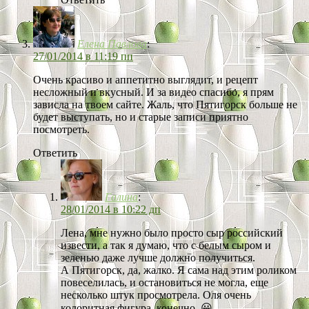
Елена Павлова
:
27/01/2014 в 11:19 пп
Очень красиво и аппетитно выглядит, и рецепт
несложный и вкусный. И за видео спасибо, я прям
зависла на твоем сайте. Жаль, что Пятигорск больше не
будет выступать, но и старые записи приятно
посмотреть.
Ответить
Галина
:
28/01/2014 в 10:22 дп
Лена, мне нужно было просто сыр российский
извести, а так я думаю, что с белым сыром и
зеленью даже лучше должно получиться.
А Пятигорск, да, жалко. Я сама над этим роликом
повеселилась, и остановиться не могла, еще
несколько штук просмотрела. Оля очень
колоритная фигура, конечно. 😀