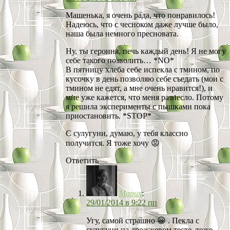
Машенька, я очень рада, что понравилось!
Надеюсь, что с чесноком даже лучше было,
наша была немного пресновата.
Ну, ты героиня, печь каждый день! Я не могу
себе такого позволить… *NO*
В пятницу хлеба себе испекла с тмином, по
кусочку в день позволяю себе съедать (мои с
тмином не едят, а мне очень нравится!), и
мне уже кажется, что меня разнесло. Потому
я решила эксперименты с пышками пока
приостановить. *STOP*
С сулугуни, думаю, у тебя классно
получится. Я тоже хочу 😡
Ответить
Мария
:
29/01/2014 в 9:22 пп
Угу, самой страшно 😀 . Пекла с
сулугуни на дрожжевом тесте, тоже