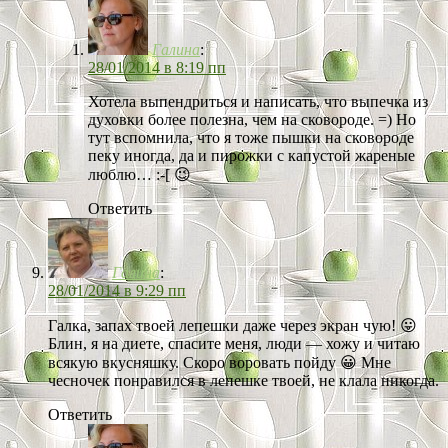
Галина
:
28/01/2014 в 8:19 пп
Хотела выпендриться и написать, что выпечка из
духовки более полезна, чем на сковороде. =) Но
тут вспомнила, что я тоже пышки на сковороде
пеку иногда, да и пирожки с капустой жареные
люблю… :-[ 😉
Ответить
Галина
:
28/01/2014 в 9:29 пп
Галка, запах твоей лепешки даже через экран чую! 😛
Блин, я на диете, спасите меня, люди — хожу и читаю
всякую вкусняшку. Скоро воровать пойду 😀 Мне
чесночек понравился в лепешке твоей, не клала никогда.
Ответить