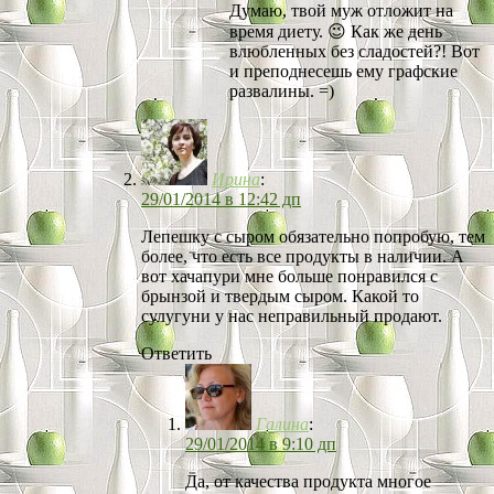
Думаю, твой муж отложит на
время диету. 😉 Как же день
влюбленных без сладостей?! Вот
и преподнесешь ему графские
развалины. =)
Ирина
:
29/01/2014 в 12:42 дп
Лепешку с сыром обязательно попробую, тем
более, что есть все продукты в наличии. А
вот хачапури мне больше понравился с
брынзой и твердым сыром. Какой то
сулугуни у нас неправильный продают.
Ответить
Галина
:
29/01/2014 в 9:10 дп
Да, от качества продукта многое