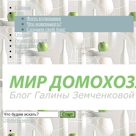
Главная
Блог
Фото кулинария
Что новенького?
Создаем свой блог
Обо мне
Рецепты гостей
Карта блога
Контакты
Открыть меню