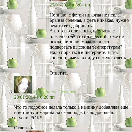
29/01/2014 в 3:04 пп
Не знаю, с фетой никогда не пекла.
Брынза соленая, а фета никакая, нужно
чем-то её сдабривать.
А вот сыр с зеленью, в смысле с
плесенью 😀 это интересно! Тоже не
пекла, не знаю, можно ли его
подвергать высоким температурам?
Надо порыться в интернете. Я-то,
конечно, имела в виду свежую зелень.
=)
Ответить
Маргарита Сизонова
:
28/01/2014 в 6:26 пп
Что то подобное делала только в начинку добавляла еще
и ветчину и жарила на сковороде, было довольно
вкусно. *OK*
Ответить