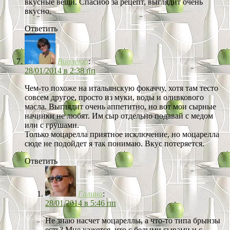
вкусные вещи. Спасибо за рецепт, выглядит очень
вкусно.
Ответить
Виолета
:
28/01/2014 в 2:38 пп
Чем-то похоже на итальянскую фокаччу, хотя там тесто
совсем другое, просто из муки, воды и оливкового
масла. Выглядит очень аппетитно, но вот мои сырные
начинки не любят. Им сыр отдельно подавай с медом
или с грушами.
Только моцарелла приятное исключение, но моцарелла
сюде не подойдет я так понимаю. Вкус потеряется.
Ответить
Галина
:
28/01/2014 в 5:46 пп
Не знаю насчет моцареллы, а что-то типа брынзы
есть? Мне кажется, что с белыми сырами и с