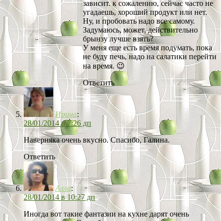
зависит. к сожалению, сейчас часто не
угадаешь, хороший продукт или нет.
Ну, и пробовать надо все самому.
Задумаюсь, может, действительно
брынзу лучше взять?
У меня еще есть время подумать, пока
не буду печь, надо на салатики перейти
на время. 😉
Ответить
Ирина
:
28/01/2014 в 7:26 дп
Наверняка очень вкусно. Спасибо, Галина.
Ответить
Алла
:
28/01/2014 в 10:27 дп
Иногда вот такие фантазии на кухне дарят очень