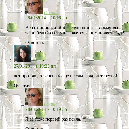
Галина
:
28/01/2014 в 10:18 дп
Вера, попробуй. Я в следующий раз возьму, все-
таки, белый сыр, мне кажется, с ним полегче будет.
Ответить
Elena
:
27/01/2014 в 10:23 пп
вот про такую лепешку еще не слышала, интересно!
Ответить
Галина
:
28/01/2014 в 10:19 дп
Я её тоже первый раз пекла. =)
Ответить