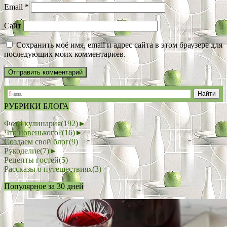
Email
*
Сайт
Сохранить моё имя, email и адрес сайта в этом браузере для
последующих моих комментариев.
РУБРИКИ БЛОГА
Фото кулинария
(192)
►
Что новенького?
(16)
►
Создаем свой блог
(9)
Рукоделие
(7)
►
Рецепты гостей
(5)
Рассказы о путешествиях
(3)
Популярное за 30 дней