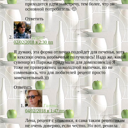
приходится идти навстречу, тем более, что он
основной потребитель. 🙂
Ответить
Елена
:
02/02/2018 в 2:30 пп
Я думаю, эта форма отлично подойдет для печенья, хотя
и кексики очень необычные получились! Надо же, какой
сувенир из Парижа придумали для домохозяек!))) Я
тоже не приверженец шоколадной выпечки, но не
сомневаюсь, что для любителей рецепт просто
замечательный.)))
Ответить
Галина
:
04/02/2018 в 1:47 пп
Лена, рецепт с упаковки, я сама таким рецептикам
не очень доверяю, если честно. Но вот, решила