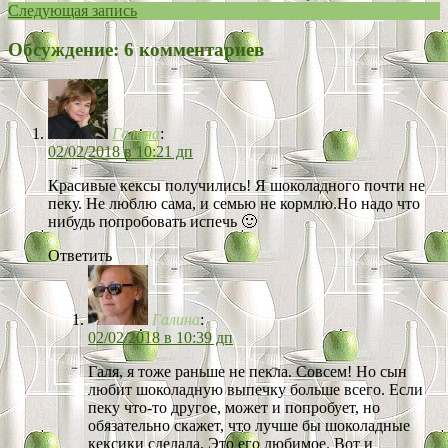
Следующая запись
Обсуждение: 6 комментариев
Галина
:
02/02/2018 в 10:21 дп
Красивые кексы получились! Я шоколадного почти не
пеку. Не люблю сама, и семью не кормлю.Но надо что
нибудь попробовать испечь 🙂
Ответить
Галина
:
02/02/2018 в 10:39 дп
Галя, я тоже раньше не пекла. Совсем! Но сын
любит шоколадную выпечку больше всего. Если
пеку что-то другое, может и попробует, но
обязательно скажет, что лучше бы шоколадные
кексики сделала. Это его любимое. Вот и