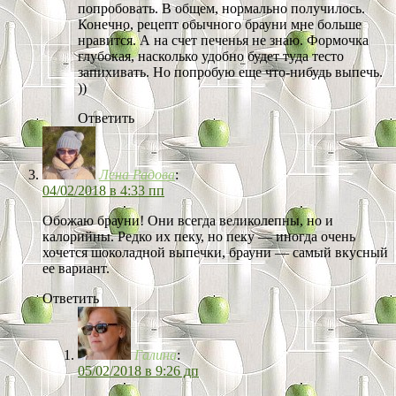
попробовать. В общем, нормально получилось.
Конечно, рецепт обычного брауни мне больше
нравится. А на счет печенья не знаю. Формочка
глубокая, насколько удобно будет туда тесто
запихивать. Но попробую еще что-нибудь выпечь.
))
Ответить
Лена Радова
:
04/02/2018 в 4:33 пп
Обожаю брауни! Они всегда великолепны, но и
калорийны. Редко их пеку, но пеку — иногда очень
хочется шоколадной выпечки, брауни — самый вкусный
ее вариант.
Ответить
Галина
:
05/02/2018 в 9:26 дп