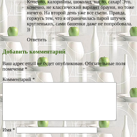
Конечно, калорийны, шоколад, масло, сахар! Это,
конечно, не классический вариант брауни, но тоже
ничего. На второй день уже все съели. Правда,
горжусь тем, что я ограничилась парой штучек
кругленьких, сами башенки даже не попробовала.
))
Ответить
Добавить комментарий
Ваш адрес email не будет опубликован.
Обязательные поля
помечены
*
Комментарий
*
Имя
*