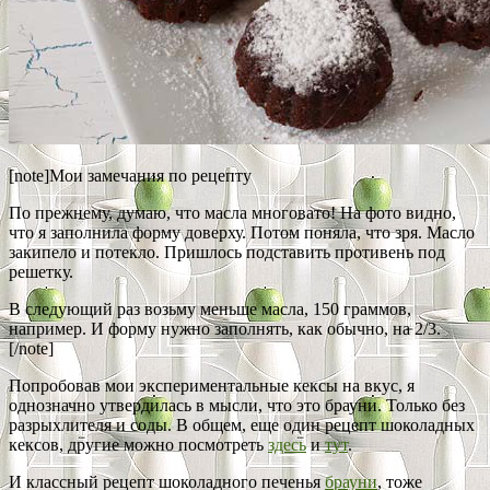
[note]Мои замечания по рецепту
По прежнему, думаю, что масла многовато! На фото видно,
что я заполнила форму доверху. Потом поняла, что зря. Масло
закипело и потекло. Пришлось подставить противень под
решетку.
В следующий раз возьму меньше масла, 150 граммов,
например. И форму нужно заполнять, как обычно, на 2/3.
[/note]
Попробовав мои экспериментальные кексы на вкус, я
однозначно утвердилась в мысли, что это брауни. Только без
разрыхлителя и соды. В общем, еще один рецепт шоколадных
кексов, другие можно посмотреть
здесь
и
тут
.
И классный рецепт шоколадного печенья
брауни
, тоже