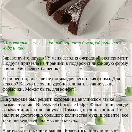
Шоколадные кексы – удачный вариант быстрой выпечки к
кофе и чаю
Здравствуйте, друзья! У меня сегодня очередной эксперимент.
Подруга привезла из Франции в подарок силиконовую форму
в виде Эйфелевых башенок.
Если честно, вначале не поняла для чего такая форма. Для
кексов? Как-то не очень удобно заливать в такие узкие
формочки. Может быть, для конфет?
На упаковке был рецепт, который на английском языке
называется так: Bittersweet chocolate fudge. Фадж – в переводе
означает ириска или тянучка. Помадка, в конце концов. Но
наличие достаточно большого количества муки в рецепте, все
таки, вывело меня на мысль о кексах.
В результате так оно и вышло. Более того, получились не