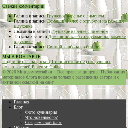
Свежие комментарии
Галина
к записи
Грушевое варенье с лимоном
Галина
к записи
Домашний хлеб с отрубями на ряженке
в духовке
Людмила
к записи
Грушевое варенье с лимоном
Татьяна
к записи
Домашний хлеб с отрубями на ряженке
в духовке
Галина
к записи
Свиной карбонад в беконе
МЫ В КОНТАКТЕ
Подпишитесь на доски (Что приготовить?) следующих
пользователей Pinterest: Galina.
© 2026 Мир домохозяйки · Все права защищены. Публикация
материалов блога возможна только с разрешения автора и с
активной ссылкой на сайт.
Главная
Блог
Фото кулинария
Что новенького?
Создаем свой блог
Обо мне