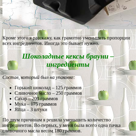
Кроме этого я расскажу, как грамотно уменьшить пропорции
всех ингредиентов. Иногда это бывает нужно.
Шоколадные кексы брауни –
ингредиенты
Состав, который был на упаковке:
Горький шоколад – 125 граммов
Сливочное масло – 250 граммов
Сахар – 200 граммов
Мука – 175 граммов
Яйца – 3 штуки
По двум причинам я решила уменьшить количество
ингредиентов. Во-первых, у меня была всего одна пачка
сливочного масла весом 180 граммов.