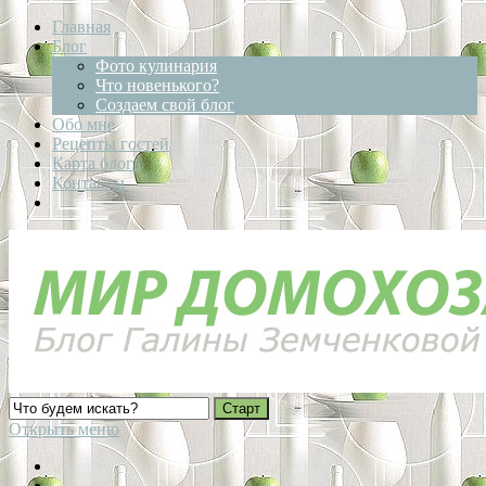
Главная
Блог
Фото кулинария
Что новенького?
Создаем свой блог
Обо мне
Рецепты гостей
Карта блога
Контакты
Открыть меню