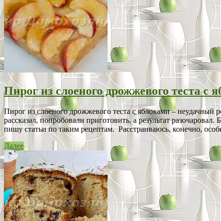
Пирог из слоеного дрожжевого теста с 
Пирог из слоеного дрожжевого теста с яблоками – неудачный рец
рассказал, попробовали приготовить, а результат разочаровал. Б
пишу статьи по таким рецептам. Расстраиваюсь, конечно, особе
Далее