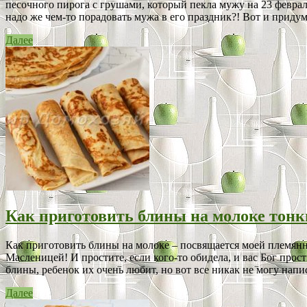
песочного пирога с грушами, который пекла мужу на 23 февраля,
надо же чем-то порадовать мужа в его праздник?! Вот и придум
Далее
Как приготовить блины на молоке тонк
Как приготовить блины на молоке – посвящается моей племянн
Масленицей! И простите, если кого-то обидела, и вас Бог прос
блины, ребенок их очень любит, но вот все никак не могу написа
Далее