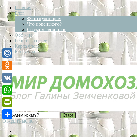
Главная
Блог
Фото кулинария
Что новенького?
Создаем свой блог
Обо мне
Рецепты гостей
Карта блога
Контакты
Mail.Ru
Odnoklassniki
VK
WhatsApp
PrintFriendly
Открыть меню
Отправить