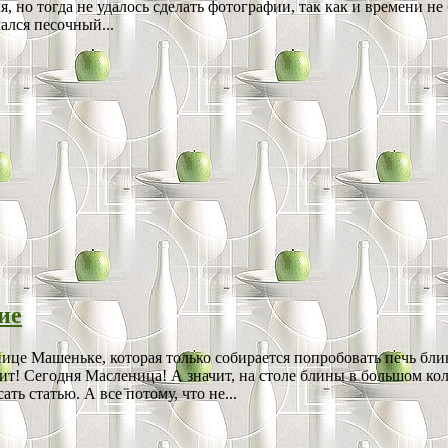
 но тогда не удалось сделать фотографии, так как и времени не 
ался песочный...
ие
ице Машеньке, которая только собирается попробовать печь бли
тит! Сегодня Масленица! А значит, на столе блины в большом ко
ть статью. А все потому, что не...