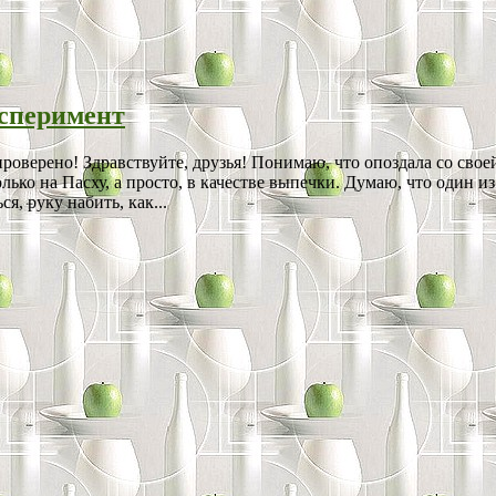
ксперимент
оверено! Здравствуйте, друзья! Понимаю, что опоздала со своей 
олько на Пасху, а просто, в качестве выпечки. Думаю, что оди
я, руку набить, как...