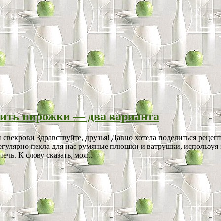
пить пирожки — два варианта
свекрови Здравствуйте, друзья! Давно хотела поделиться рецеп
егулярно пекла для нас румяные плюшки и ватрушки, используя 
чь. К слову сказать, моя...