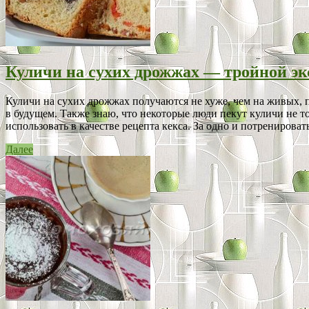
Куличи на сухих дрожжах — тройной э
Куличи на сухих дрожжах получаются не хуже, чем на живых, пр
в будущем. Также знаю, что некоторые люди пекут куличи не т
использовать в качестве рецепта кекса. За одно и потренироватьс
Далее