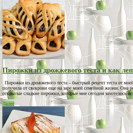
Пирожки из дрожжевого теста и как ле
Пирожки из дрожжевого теста – быстрый рецепт теста от моей 
получила от свекрови еще на заре моей семейной жизни. Она р
открытые сладкие пирожки, которые мне сегодня захотелось испе
Далее