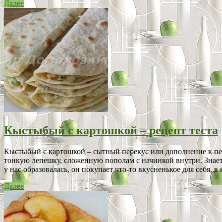
Далее
Кыстыбый с картошкой – рецепт теста
Кыстыбый с картошкой – сытный перекус или дополнение к перв
тонкую лепешку, сложенную пополам с начинкой внутри. Знаете,
у нас образовалась, он покупает что-то вкусненькое для себя, в к
Далее