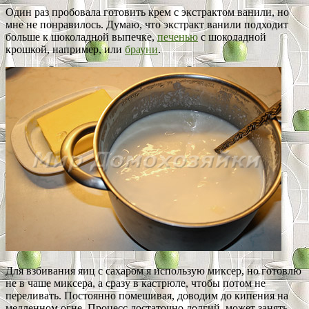
Один раз пробовала готовить крем с экстрактом ванили, но
мне не понравилось. Думаю, что экстракт ванили подходит
больше к шоколадной выпечке,
печенью
с шоколадной
крошкой, например, или
брауни
.
Для взбивания яиц с сахаром я использую миксер, но готовлю
не в чаше миксера, а сразу в кастрюле, чтобы потом не
переливать. Постоянно помешивая, доводим до кипения на
медленном огне. Процесс достаточно долгий, может занять