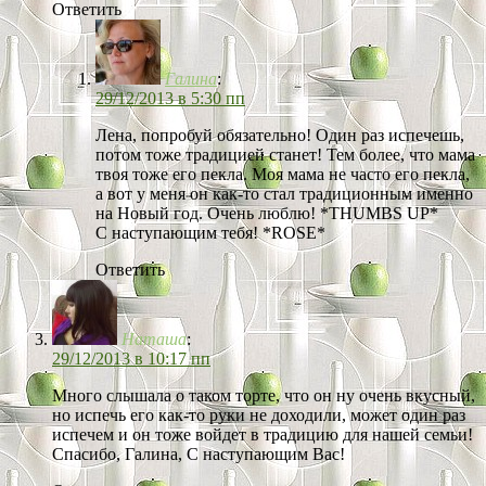
Ответить
Галина
:
29/12/2013 в 5:30 пп
Лена, попробуй обязательно! Один раз испечешь,
потом тоже традицией станет! Тем более, что мама
твоя тоже его пекла. Моя мама не часто его пекла,
а вот у меня он как-то стал традиционным именно
на Новый год. Очень люблю! *THUMBS UP*
С наступающим тебя! *ROSE*
Ответить
Наташа
:
29/12/2013 в 10:17 пп
Много слышала о таком торте, что он ну очень вкусный,
но испечь его как-то руки не доходили, может один раз
испечем и он тоже войдет в традицию для нашей семьи!
Спасибо, Галина, С наступающим Вас!