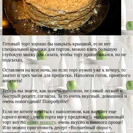
Готовый торт хорошо бы накрыть крышкой, если нет
специальной крышки для тортов, можно взять большую
глубокую миску для салата, чтобы торт пропитывался, но не
подсыхал.
Оставляем на всю ночь, но если торт нужен уже к вечеру, то
хватит и трех часов для пропитки. Наполеон готов, приятного
аппетита!
Теперь вы знаете, как испечь наполеон, не самый легкий и
быстрый рецепт, согласна. За то очень вкусный, домашний и
очень новогодний! Попробуйте!
Если не хотите возиться с наполеоном, как вариант еще
одного новогоднего торта могу предложить мандариновый
торт вот по
этому рецепту
, очень вкусно и намного проще!
Или можно приготовить десерт «Волшебный пирог»,
готовить просто, а по вкусу, как наполеон, рецепт
здесь
.