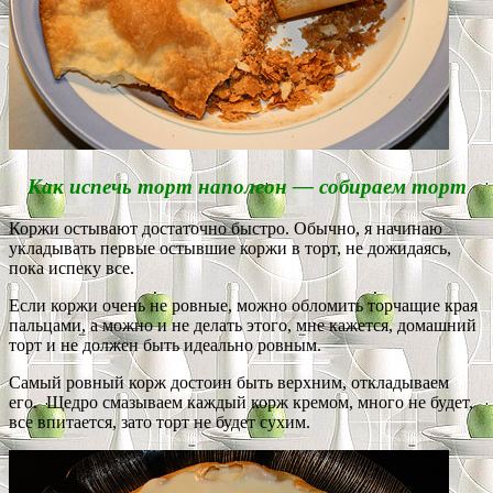
Как испечь торт наполеон — собираем торт
Коржи остывают достаточно быстро. Обычно, я начинаю
укладывать первые остывшие коржи в торт, не дожидаясь,
пока испеку все.
Если коржи очень не ровные, можно обломить торчащие края
пальцами, а можно и не делать этого, мне кажется, домашний
торт и не должен быть идеально ровным.
Самый ровный корж достоин быть верхним, откладываем
его. Щедро смазываем каждый корж кремом, много не будет,
все впитается, зато торт не будет сухим.