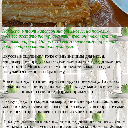
Как испечь торт наполеон знают многие, но поскольку
процесс достаточно трудоемкий, предпочитают купить
готовый тортик. Однако, Новый год это такой праздник,
ради которого стоит потрудиться.
Вкусовые ощущения тоже очень значимы для нас, я,
например, не представляю себе новогодних праздников без
этого торта! Много лет пеку наполеон и каждый год он
получается немного по разному.
А все потому, что я экспериментирую понемногу. То делаю
коржи на маргарине, то на масле. То кладу масло в крем, то
нет, то ваниль в различных формах применяю.
Скажу сразу, что коржи на маргарине мне нравятся больше, и
масло в крем последние годы я не кладу, а вы выбирайте сами,
как испечь торт наполеон, исходя из моих поправок.
В общем, для меня в новогодние праздники нет ничего лучше,
чем начать утро с кусочка наполеона с чаем! Обожаю! Жалко