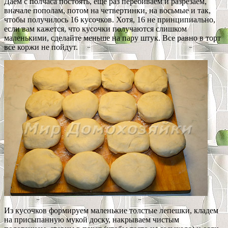
Даем с полчаса постоять, еще раз перебиваем и разрезаем,
вначале пополам, потом на четвертинки, на восьмые и так,
чтобы получилось 16 кусочков. Хотя, 16 не принципиально,
если вам кажется, что кусочки получаются слишком
маленькими, сделайте меньше на пару штук. Все равно в торт
все коржи не пойдут.
Из кусочков формируем маленькие толстые лепешки, кладем
на присыпанную мукой доску, накрываем чистым