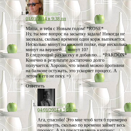
Галина
:
01/01/2014 в 9:38 пп
Маша, и тебя с Новым годом! *ROSE*
Ну, ты мне вопрос на засыпку задала! Никогда не
засекала, сколько времени один корж выпекается.
Несколько минут на нижней полке, еще несколько
минут на верхней… минут 10?
В следующий раз засеку и добавлю… *PARDON*
Конечно в результате достаточно долго
получается. Хорошо, что зимой можно противни
на балконе остужать, это ускоряет процесс. А
летом я его не пеку. =)
Ответить
Мария
:
04/01/2014 в 5:50 дп
Ага, спасибо! Это мне чтоб хотя б примерно
прикинуть, сколько по времени займет весь
процесс. А то представляешь картину: