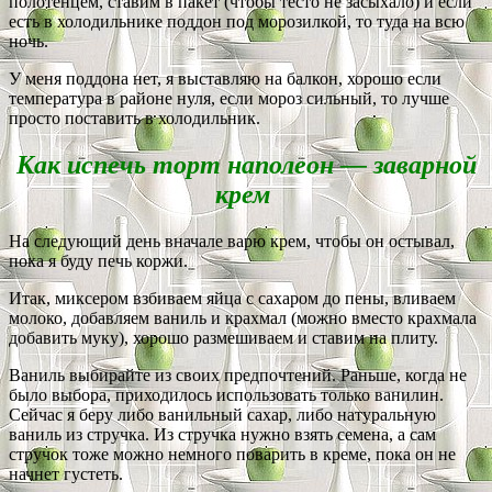
полотенцем, ставим в пакет (чтобы тесто не засыхало) и если
есть в холодильнике поддон под морозилкой, то туда на всю
ночь.
У меня поддона нет, я выставляю на балкон, хорошо если
температура в районе нуля, если мороз сильный, то лучше
просто поставить в холодильник.
Как испечь торт наполеон — заварной
крем
На следующий день вначале варю крем, чтобы он остывал,
пока я буду печь коржи.
Итак, миксером взбиваем яйца с сахаром до пены, вливаем
молоко, добавляем ваниль и крахмал (можно вместо крахмала
добавить муку), хорошо размешиваем и ставим на плиту.
Ваниль выбирайте из своих предпочтений. Раньше, когда не
было выбора, приходилось использовать только ванилин.
Сейчас я беру либо ванильный сахар, либо натуральную
ваниль из стручка. Из стручка нужно взять семена, а сам
стручок тоже можно немного поварить в креме, пока он не
начнет густеть.