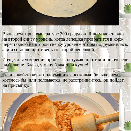
Выпекаем при температуре 200 градусов. Я вначале ставлю
на второй снизу уровень, когда лепешка превратится в корж,
переставляю на второй сверху уровень, чтобы подрумянилась,
а вниз ставлю противень со второй лепешкой.
И еще, для ускорения процесса, остужаю противни по очереди
на балконе. Благо, у меня балкон на кухне!
Если какой-то корж подрумянится несколько больше, чем
хотелось бы, или поломается, не расстраивайтесь, он пойдет
на присыпку.