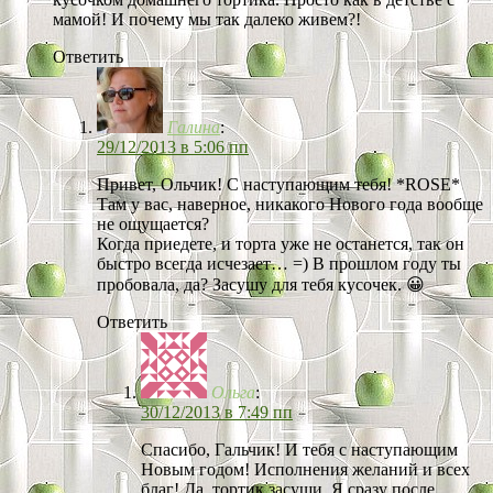
мамой! И почему мы так далеко живем?!
Ответить
Галина
:
29/12/2013 в 5:06 пп
Привет, Ольчик! С наступающим тебя! *ROSE*
Там у вас, наверное, никакого Нового года вообще
не ощущается?
Когда приедете, и торта уже не останется, так он
быстро всегда исчезает… =) В прошлом году ты
пробовала, да? Засушу для тебя кусочек. 😀
Ответить
Ольга
:
30/12/2013 в 7:49 пп
Спасибо, Гальчик! И тебя с наступающим
Новым годом! Исполнения желаний и всех
благ! Да, тортик засуши. Я сразу после