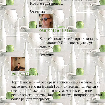
Нового года приеду.
Ответить
Галина
:
06/01/2014 в 11:34 пп
Как тебе подсохший тортик, кстати,
понравился? Или совсем уже сухой
был? =)
Ответить
Елена
:
29/12/2013 в 5:21 пп
Торт Наполеон — это сразу воспоминания о маме. Она
часто пекла его на Новый Год и он всегда получался у
нее просто божественного вкуса. А я так еще и не
решилась его испечь. Надо как-нибудь попробовать, тем
более рецепт теперь есть.