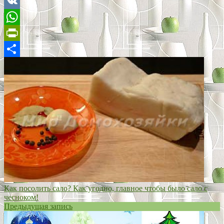
Odnoklassniki
VK
WhatsApp
PrintFriendly
Отправить
Как посолить сало? Как угодно, главное чтобы было сало с
чесноком!
Предыдущая запись