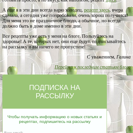
А еще я в эти дни всегда варю холодец,
рецепт здесь
, вчера
сделала, а сегодня уже попробовали, очень хорош получился!
Для меня это не праздничное блюдо, а обычное, но всегда
должно быть в доме именно в эти дни.
Все рецепты уже есть у меня на блоге. Пользуйтесь на
здоровье! А те, которых нет, они еще будут, подписывайтесь
на рассылку и вы ничего не пропустите!
С уважением,
Галина
Перейти к последним статьям блога
ПОДПИСКА НА
РАССЫЛКУ
Чтобы получать информацию о новых статьях и
рецептах, подпишитесь на рассылку