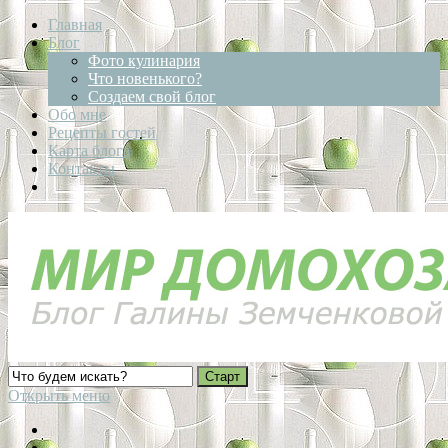
Главная
Блог
Фото кулинария
Что новенького?
Создаем свой блог
Обо мне
Рецепты гостей
Карта блога
Контакты
Открыть меню