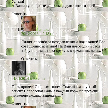
Успеха!
А Ваши кулинарные рецепты радуют посетителей!
Ответить
Галина
:
30/12/2013 в 2:18 пп
Лидия, спасибо за поздравления и пожелания! Все
совершенно взаимно! На Ваш новогодний стол
зайду попозже, пока кручусь в домашних делах. 🙂
Ответить
Мария
:
01/01/2014 в 9:32 пп
Галя, привет! С новым годом! Спасибо за вкусный
рецепт Наполеона! Галь, а каждый корж по времени
примерно сколько выпекается?
Ответить