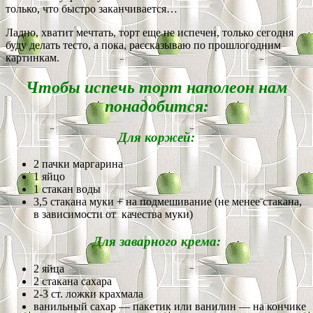
только, что быстро заканчивается…
Ладно, хватит мечтать, торт еще не испечен, только сегодня
буду делать тесто, а пока, рассказываю по прошлогодним
картинкам.
Чтобы испечь торт наполеон нам
понадобится:
Для коржей:
2 пачки маргарина
1 яйцо
1 стакан воды
3,5 стакана муки + на подмешивание (не менее стакана,
в зависимости от качества муки)
Для заварного крема:
2 яйца
2 стакана сахара
2-3 ст. ложки крахмала
ванильный сахар — пакетик или ванилин — на кончике