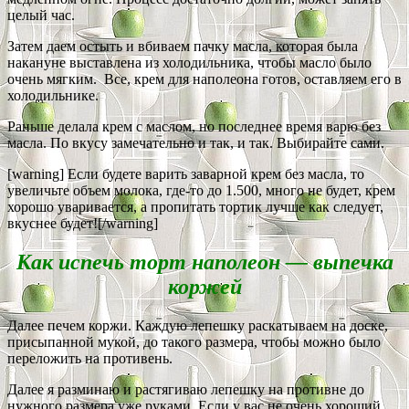
целый час.
Затем даем остыть и вбиваем пачку масла, которая была
накануне выставлена из холодильника, чтобы масло было
очень мягким. Все, крем для наполеона готов, оставляем его в
холодильнике.
Раньше делала крем с маслом, но последнее время варю без
масла. По вкусу замечательно и так, и так. Выбирайте сами.
[warning] Если будете варить заварной крем без масла, то
увеличьте объем молока, где-то до 1.500, много не будет, крем
хорошо уваривается, а пропитать тортик лучше как следует,
вкуснее будет![/warning]
Как испечь торт наполеон — выпечка
коржей
Далее печем коржи. Каждую лепешку раскатываем на доске,
присыпанной мукой, до такого размера, чтобы можно было
переложить на противень.
Далее я разминаю и растягиваю лепешку на противне до
нужного размера уже руками. Если у вас не очень хороший