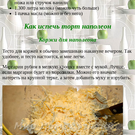
ножа или стручок ванили
1.300 литра молока (можно чуть больше)
1 пачка масла (можно и без него)
Как испечь торт наполеон
Коржи для наполеона
Тесто для коржей я обычно замешиваю накануне вечером. Так
удобнее, и тесто настоится, и мне легче.
Маргарин рубим в мелкую крошку вместе с мукой. Лучше,
если маргарин будет из морозилки. Можно его вначале
натереть на крупной терке, а затем добавить муку и изрубить.