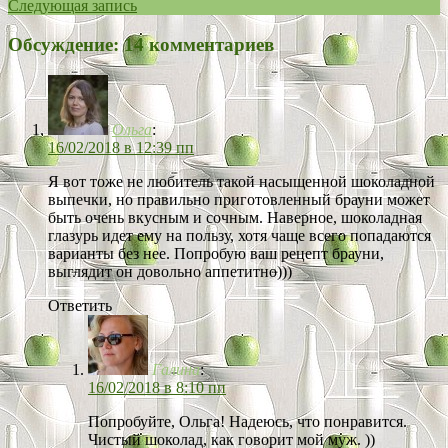
Следующая запись
Обсуждение: 14 комментариев
Ольга
:
16/02/2018 в 12:39 пп
Я вот тоже не любитель такой насыщенной шоколадной
выпечки, но правильно приготовленный брауни может
быть очень вкусным и сочным. Наверное, шоколадная
глазурь идет ему на пользу, хотя чаще всего попадаются
варианты без нее. Попробую ваш рецепт брауни,
выглядит он довольно аппетитно)))
Ответить
Галина
:
16/02/2018 в 8:10 пп
Попробуйте, Ольга! Надеюсь, что понравится.
Чистый шоколад, как говорит мой муж. ))