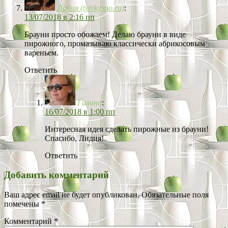
Лидия (tytvkysno.ru)
:
13/07/2018 в 2:16 пп
Брауни просто обожаем! Делаю брауни в виде
пирожного, промазываю классически абрикосовым
вареньем.
Ответить
Галина
:
16/07/2018 в 1:00 пп
Интересная идея сделать пирожные из брауни!
Спасибо, Лидия!
Ответить
Добавить комментарий
Ваш адрес email не будет опубликован.
Обязательные поля
помечены
*
Комментарий
*