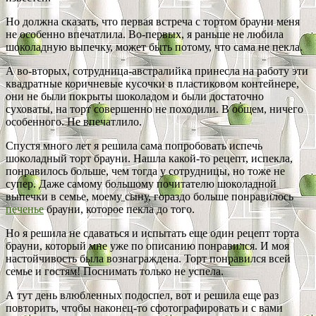
Но должна сказать, что первая встреча с тортом брауни меня
не особенно впечатлила. Во-первых, я раньше не любила
шоколадную выпечку, может быть потому, что сама не пекла.
А во-вторых, сотрудница-австралийка принесла на работу эти
квадратные коричневые кусочки в пластиковом контейнере,
они не были покрыты шоколадом и были достаточно
суховаты, на торт совершенно не походили. В общем, ничего
особенного. Не впечатлило.
Спустя много лет я решила сама попробовать испечь
шоколадный торт брауни. Нашла какой-то рецепт, испекла,
понравилось больше, чем тогда у сотрудницы, но тоже не
супер. Даже самому большому почитателю шоколадной
выпечки в семье, моему сыну, гораздо больше понравилось
печенье
брауни, которое пекла до того.
Но я решила не сдаваться и испытать еще один рецепт торта
брауни, который мне уже по описанию понравился. И моя
настойчивость была вознаграждена. Торт понравился всей
семье и гостям! Поснимать только не успела.
А тут день влюбленных подоспел, вот и решила еще раз
повторить, чтобы наконец-то сфотографировать и с вами