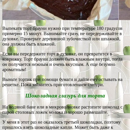
Выпекать торт брауни нужно при температуре 180 градусов
примерно 15 минут. Вынимайте сразу, не передерживайте в
духовке. Проверьте деревянной зубочисткой или шпажкой,
она должна быть влажной.
Если вы передержите торт в духовке, он превратится в
коврижку. Торт брауни должен быть влажным внутри, тогда
он получается нежным и очень вкусным. А еще безумно
ароматным!
Выньте тортик при помощи бумаги и дайте ему остывать на
решетке. Пока займитесь приготовлением глазури.
Шоколадная глазурь для торта
На водяной бане или в микроволновке растопите шоколад с
парой столовых ложек молока и хорошо размешайте.
У меня в этот раз не оказалось третьей шоколадки, поэтому
пришлось взять шоколадные капли. Может быть даже к