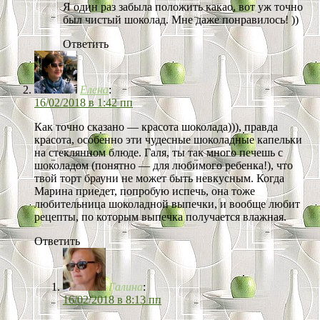
Я один раз забыла положить какао, вот уж точно
был чистый шоколад. Мне даже понравилось! ))
Ответить
Елена
:
16/02/2018 в 1:42 пп
Как точно сказано — красота шоколада))), правда
красота, особенно эти чудесные шоколадные капельки
на стеклянном блюде. Галя, ты так много печешь с
шоколадом (понятно — для любимого ребенка!), что
твой торт брауни не может быть невкусным. Когда
Марина приедет, попробую испечь, она тоже
любительница шоколадной выпечки, и вообще любит
рецепты, по которым выпечка получается влажная.
Ответить
Галина
:
16/02/2018 в 8:13 пп