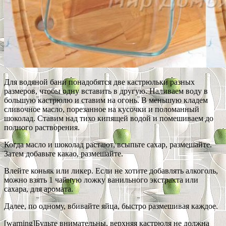
Для водяной бани понадобятся две кастрюльки разных
размеров, чтобы одну вставить в другую. Наливаем воду в
большую кастрюлю и ставим на огонь. В меньшую кладем
сливочное масло, порезанное на кусочки и поломанный
шоколад. Ставим над тихо кипящей водой и помешиваем до
полного растворения.
Когда масло и шоколад растают, всыпьте сахар, размешайте.
Затем добавьте какао, размешайте.
Влейте коньяк или ликер. Если не хотите добавлять алкоголь,
можно взять 1 чайную ложку ванильного экстракта или
сахара, для аромата.
Далее, по одному, вбивайте яйца, быстро размешивая каждое.
[warning]Будьте внимательны, верхняя кастрюля не должна