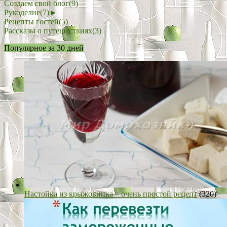
Создаем свой блог
(9)
Рукоделие
(7)
►
Рецепты гостей
(5)
Рассказы о путешествиях
(3)
Популярное за 30 дней
Настойка из крыжовника – очень простой рецепт
(320)