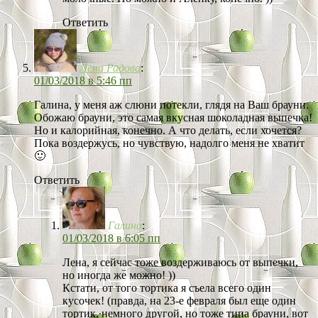
Ответить
Лена Радова
:
01/03/2018 в 5:46 пп
Галина, у меня аж слюни потекли, глядя на Ваш брауни.
Обожаю брауни, это самая вкусная шоколадная выпечка!
Но и калорийная, конечно. А что делать, если хочется?
Пока воздержусь, но чувствую, надолго меня не хватит
🙂
Ответить
Галина
:
01/03/2018 в 6:05 пп
Лена, я сейчас тоже воздерживаюсь от выпечки,
но иногда же можно! ))
Кстати, от того тортика я съела всего один
кусочек! (правда, на 23-е февраля был еще один
тортик, немного другой, но тоже типа брауни, вот