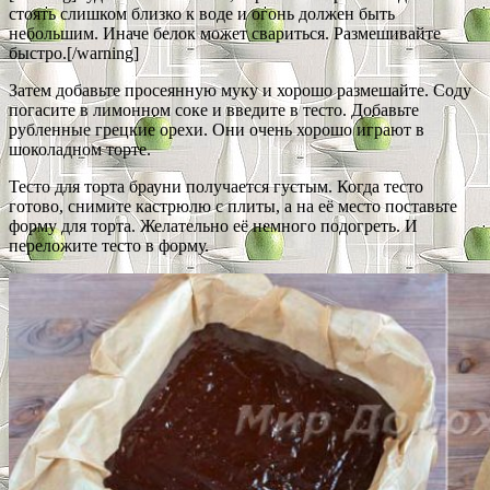
стоять слишком близко к воде и огонь должен быть
небольшим. Иначе белок может свариться. Размешивайте
быстро.[/warning]
Затем добавьте просеянную муку и хорошо размешайте. Соду
погасите в лимонном соке и введите в тесто. Добавьте
рубленные грецкие орехи. Они очень хорошо играют в
шоколадном торте.
Тесто для торта брауни получается густым. Когда тесто
готово, снимите кастрюлю с плиты, а на её место поставьте
форму для торта. Желательно её немного подогреть. И
переложите тесто в форму.