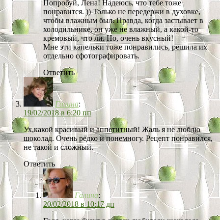
Попробуй, Лена! Надеюсь, что тебе тоже
понравится. )) Только не передержи в духовке,
чтобы влажным был. Правда, когда застывает в
холодильнике, он уже не влажный, а какой-то
кремовый, что ли. Но, очень вкусный!
Мне эти капельки тоже понравились, решила их
отдельно сфотографировать.
Ответить
Галина
:
19/02/2018 в 6:20 пп
Ух,какой красивый и аппетитный! Жаль я не люблю
шоколад. Очень редко и понемногу. Рецепт понравился,
не такой и сложный.
Ответить
Галина
:
20/02/2018 в 10:17 дп