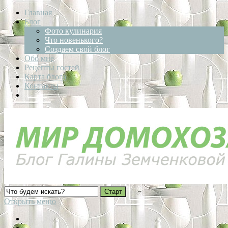
Главная
Блог
Фото кулинария
Что новенького?
Создаем свой блог
Обо мне
Рецепты гостей
Карта блога
Контакты
Открыть меню