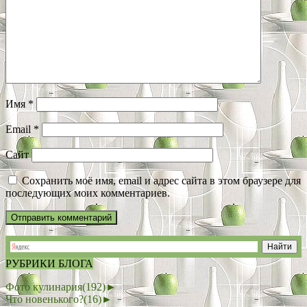
Имя
*
Email
*
Сайт
Сохранить моё имя, email и адрес сайта в этом браузере для
последующих моих комментариев.
РУБРИКИ БЛОГА
Фото кулинария
(192)
►
Что новенького?
(16)
►