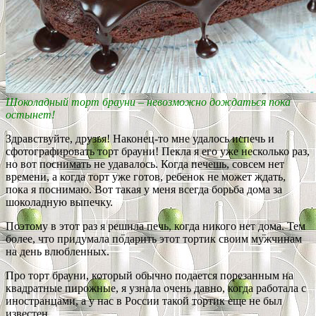
Шоколадный торт брауни – невозможно дождаться пока
остынет!
Здравствуйте, друзья! Наконец-то мне удалось испечь и
сфотографировать торт брауни! Пекла я его уже несколько раз,
но вот поснимать не удавалось. Когда печешь, совсем нет
времени, а когда торт уже готов, ребенок не может ждать,
пока я поснимаю. Вот такая у меня всегда борьба дома за
шоколадную выпечку.
Поэтому в этот раз я решила печь, когда никого нет дома. Тем
более, что придумала подарить этот тортик своим мужчинам
на день влюбленных.
Про торт брауни, который обычно подается порезанным на
квадратные пирожные, я узнала очень давно, когда работала с
иностранцами, а у нас в России такой тортик еще не был
известен.