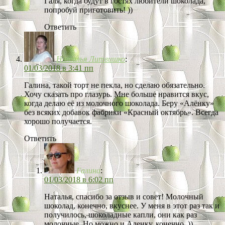
Галя, когда будут в гостях любители шоколада,
попробуй приготовить! ))
Ответить
Наталья Литвишко
:
01/03/2018 в 3:41 пп
Галина, такой торт не пекла, но сделаю обязательно.
Хочу сказать про глазурь. Мне больше нравится вкус,
когда делаю её из молочного шоколада. Беру «Алёнку»
без всяких добавок фабрики «Красный октябрь». Всегда
хорошо получается.
Ответить
Галина
:
01/03/2018 в 6:02 пп
Наталья, спасибо за отзыв и совет! Молочный
шоколад, конечно, вкуснее. У меня в этот раз так и
получилось, шоколадные капли, они как раз
молочные. Но можно и Аленку, конечно. ))