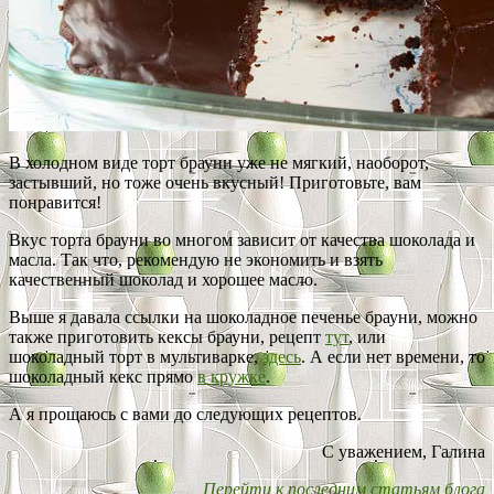
В холодном виде торт брауни уже не мягкий, наоборот,
застывший, но тоже очень вкусный! Приготовьте, вам
понравится!
Вкус торта брауни во многом зависит от качества шоколада и
масла. Так что, рекомендую не экономить и взять
качественный шоколад и хорошее масло.
Выше я давала ссылки на шоколадное печенье брауни, можно
также приготовить кексы брауни, рецепт
тут
, или
шоколадный торт в мультиварке,
здесь
. А если нет времени, то
шоколадный кекс прямо
в кружке
.
А я прощаюсь с вами до следующих рецептов.
С уважением, Галина
Перейти к последним статьям блога