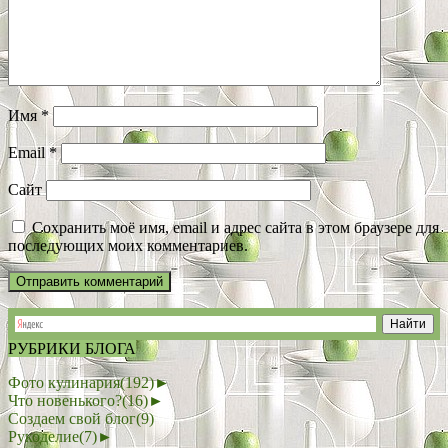
Имя
*
Email
*
Сайт
Сохранить моё имя, email и адрес сайта в этом браузере для
последующих моих комментариев.
РУБРИКИ БЛОГА
Фото кулинария
(192)
►
Что новенького?
(16)
►
Создаем свой блог
(9)
Рукоделие
(7)
►