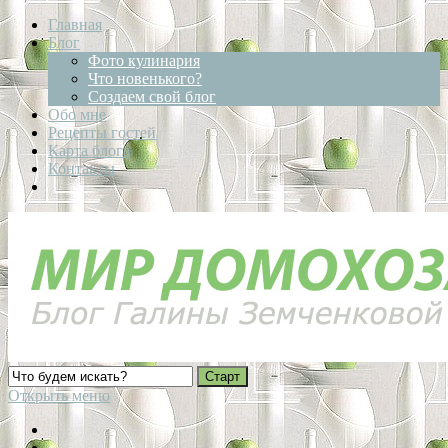
Главная
Блог
Фото кулинария
Что новенького?
Создаем свой блог
Обо мне
Рецепты гостей
Карта блога
Контакты
Открыть меню