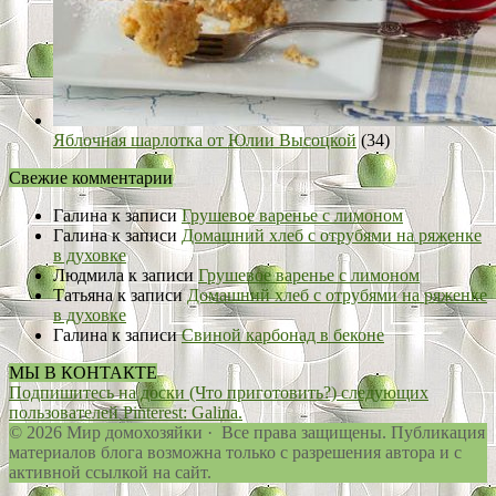
Яблочная шарлотка от Юлии Высоцкой
(34)
Свежие комментарии
Галина
к записи
Грушевое варенье с лимоном
Галина
к записи
Домашний хлеб с отрубями на ряженке
в духовке
Людмила
к записи
Грушевое варенье с лимоном
Татьяна
к записи
Домашний хлеб с отрубями на ряженке
в духовке
Галина
к записи
Свиной карбонад в беконе
МЫ В КОНТАКТЕ
Подпишитесь на доски (Что приготовить?) следующих
пользователей Pinterest: Galina.
© 2026 Мир домохозяйки · Все права защищены. Публикация
материалов блога возможна только с разрешения автора и с
активной ссылкой на сайт.