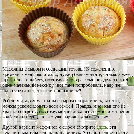
Маффины с сыром и сосисками готовы! К сожалению,
времени у меня было мало, нужно было убегать, снимала уже
практически набегу, поэтому фото в разломе не сделала, хотя
один маленький кексик я, все-таки попробовала, надо же
было убедиться, что они пропеклись?!
Ребенку и мужу маффины с сыром понравились, так что,
можем рекомендовать всей семьей! Правда, мне немного не
хватило остроты, поэтому, можно добавить немного копченой
колбаски и перец, но это уже вариант для взрослых.
Другой вариант маффинов с сыром смотрите
здесь
, эти
кексики нам тоже очень понравились. А если предпочитаете