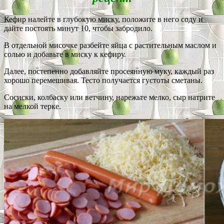
Кефир налейте в глубокую миску, положите в него соду и
дайте постоять минут 10, чтобы забродило.
В отдельной мисочке разбейте яйца с растительным маслом и
солью и добавьте в миску к кефиру.
Далее, постепенно добавляйте просеянную муку, каждый раз
хорошо перемешивая. Тесто получается густоты сметаны.
Сосиски, колбаску или ветчину, нарежьте мелко, сыр натрите
на мелкой терке.