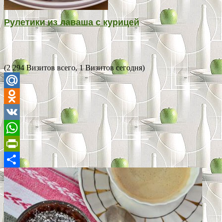
Рулетики из лаваша с курицей
(2 294 Визитов всего, 1 Визитов сегодня)
Mail.Ru
Odnoklassniki
VK
WhatsApp
PrintFriendly
Отправить