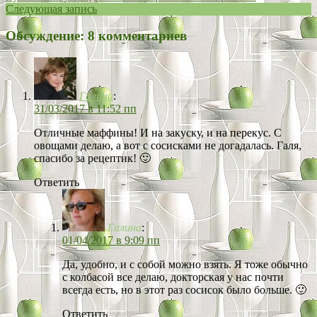
Следующая запись
Обсуждение: 8 комментариев
Галина
:
31/03/2017 в 11:52 пп
Отличные маффины! И на закуску, и на перекус. С
овощами делаю, а вот с сосисками не догадалась. Галя,
спасибо за рецептик! 🙂
Ответить
Галина
:
01/04/2017 в 9:09 пп
Да, удобно, и с собой можно взять. Я тоже обычно
с колбасой все делаю, докторская у нас почти
всегда есть, но в этот раз сосисок было больше. 🙂
Ответить