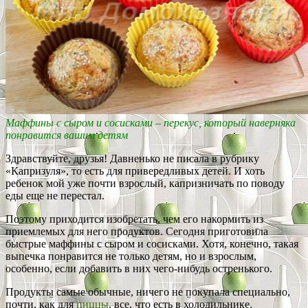
Маффины с сыром и сосисками – перекус, который наверняка
понравится вашим детям
Здравствуйте, друзья! Давненько не писала в рубрику
«Капризуля», то есть для привередливых детей. И хоть
ребенок мой уже почти взрослый, капризничать по поводу
еды еще не перестал.
Поэтому приходится изобретать, чем его накормить из
приемлемых для него продуктов. Сегодня приготовила
быстрые маффины с сыром и сосисками. Хотя, конечно, такая
выпечка понравится не только детям, но и взрослым,
особенно, если добавить в них чего-нибудь остренького.
Продукты самые обычные, ничего не покупала специально,
почти, как для
пиццы
, все, что есть в холодильнике.