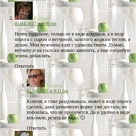
Ксения
:
01/04/2017 в 2:09 пп
Нечто подобное, только не в виде кексиков, а в виде
пирога с сыром и ветчиной, залитого жидким тестом, я
делаю. Мои мужчины едят с удовольствием. Думаю,
ветчину и на сосиски можно заменить, а еще попробую
зелень добавлять.
Ответить
Галина
:
01/04/2017 в 9:11 пп
Ксения, я тоже раздумывала, может в виде пирога
сделать, даже разъемную форму уже достала, но
побоялась, что не пропечется. Да и удобно в виде
кексиков, резать не надо. 🙂
Ответить