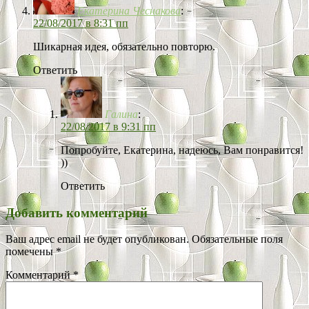
Екатерина Чеснакова
:
22/08/2017 в 8:31 пп
Шикарная идея, обязательно повторю.
Ответить
Галина
:
22/08/2017 в 9:31 пп
Попробуйте, Екатерина, надеюсь, Вам понравится!
))
Ответить
Добавить комментарий
Ваш адрес email не будет опубликован.
Обязательные поля
помечены
*
Комментарий
*