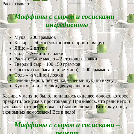
Рассказываю.
Маффины с сыром и сосисками –
ингредиенты
Мука – 200 граммов
Кефир – 250 мл (можно взять простоквашу)
Яйцо – 2 штуки
Сода – ½ чайной ложки
Растительное масло – 2 столовых ложки
Твердый сыр – 100-150 граммов
Сосиски (колбаса или ветчина) – 200 граммов
Соль – ½ чайной ложки
Зелень (укроп, петрушка, зеленый лук) по вкусу
Кунжут или семечки для украшения
Кефира у меня не было, но нашлось скисшее молоко, которое
превратилось уже в простоквашу. Признаюсь, что ради него и
затевался этот рецепт, жалко было выливать. Вот так у нас, у
экономных домохозяек! Все в дело!
Маффины с сыром и сосисками –
рецепт