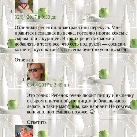
Лена
:
02/04/2017 в 9:33 дп
Отличный рецепт для завтрака или перекуса. Мне
нравится несладкая выпечка, готовлю иногда кексы с
сыром или с курицей. В таких рецептах можно
добавлять в тесто все, что есть под рукой — сосиски,
котлеты, кусочки мяса, и всегда будет вкусно и сытно.
Ответить
Галина
:
03/04/2017 в 3:49 пп
Это точно! Ребенок очень любит пиццу и выпечку
с сыром и ветчиной, но пиццу не будешь часто
делать, а такие маффины, как вариант. Не совсем,
конечно, но немного похоже. 🙂
Ответить