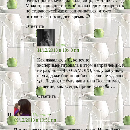
очень просто, мука, да вода, яйцо, сметанка… =)
Можно, конечно, и самой поэкспериментировать,
но стараюсь сейчас ограничиваться, что-то
потолстела, последнее время. 😉
Ответить
Мария
:
11/12/2013 в 10:48 пп
Как жааалко… Я, конечно,
экспериментировала в этом направлении, и
не раз, но ТОГО САМОГО, как у бабушки,
вкуса, даже близко добиться еще не удалось
🙁 . Ладно, не буду давить на Вселенную,
решение, как всегда, придет само 😀 …
Ответить
Наташа
:
09/12/2013 в 10:51 пп
Пицца с чем не приготовь всегда вкусно! Испробуем