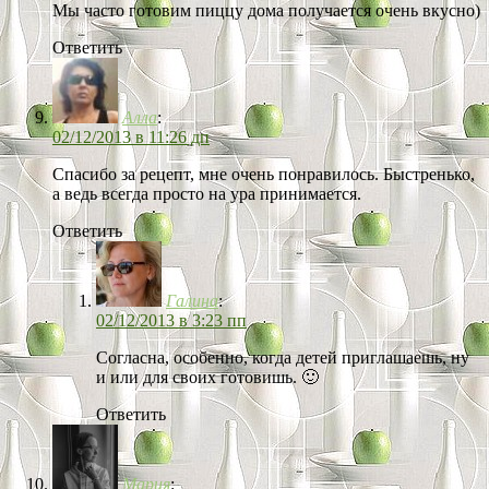
Мы часто готовим пиццу дома получается очень вкусно)
Ответить
Алла
:
02/12/2013 в 11:26 дп
Спасибо за рецепт, мне очень понравилось. Быстренько,
а ведь всегда просто на ура принимается.
Ответить
Галина
:
02/12/2013 в 3:23 пп
Согласна, особенно, когда детей приглашаешь, ну
и или для своих готовишь. 🙂
Ответить
Мария
: