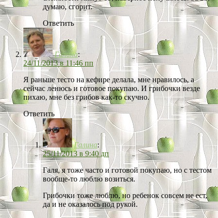
думаю, сгорит.
Ответить
Галина
:
24/11/2013 в 11:46 пп
Я раньше тесто на кефире делала, мне нравилось, а
сейчас ленюсь и готовое покупаю. И грибочки везде
пихаю, мне без грибов как-то скучно.
Ответить
Галина
:
25/11/2013 в 9:40 дп
Галя, я тоже часто и готовой покупаю, но с тестом
вообще-то люблю возиться.
Грибочки тоже люблю, но ребенок совсем не ест,
да и не оказалось под рукой.