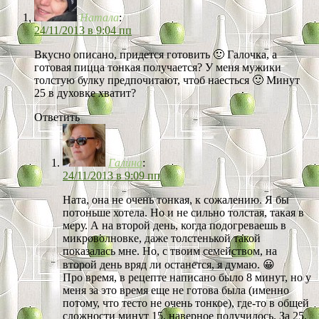
Натала
:
24/11/2013 в 9:04 пп
Вкусно описано, придется готовить 🙂 Галочка, а
готовая пицца тонкая получается? У меня мужики
толстую булку предпочитают, чтоб наесться 🙂 Минут
25 в духовке хватит?
Ответить
Галина
:
24/11/2013 в 9:09 пп
Ната, она не очень тонкая, к сожалению. Я бы
потоньше хотела. Но и не сильно толстая, такая в
меру. А на второй день, когда подогреваешь в
микроволновке, даже толстенькой такой
показалась мне. Но, с твоим семейством, на
второй день вряд ли останется, я думаю. 😀
Про время, в рецепте написано было 8 минут, но у
меня за это время еще не готова была (именно
потому, что тесто не очень тонкое), где-то в общей
сложности минут 15, наверное получилось. За 25,