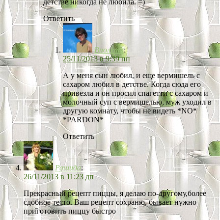
детстве никогда не любила. =)
Ответить
Виолета
:
25/11/2013 в 9:39 пп
А у меня сын любил, и еще вермишель с
сахаром любил в детстве. Когда сюда его
привезла и он просил спагетти с сахаром и
молочный суп с вермишелью, муж уходил в
другую комнату, чтобы не видеть *NO*
*PARDON*
Ответить
Рашида
:
26/11/2013 в 11:23 дп
Прекрасный рецепт пиццы, я делаю по-другому,более
сдобное тесто. Ваш рецепт сохраню, бывает нужно
приготовить пиццу быстро