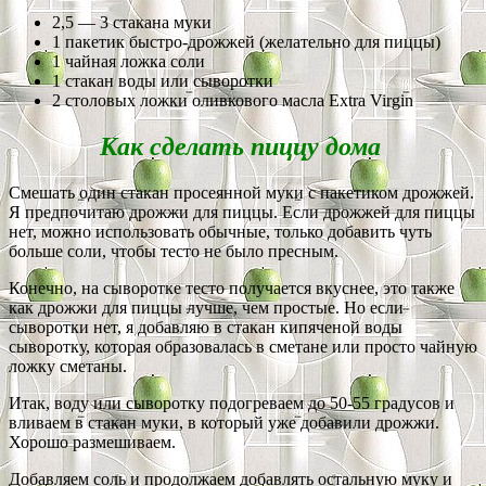
2,5 — 3 стакана муки
1 пакетик быстро-дрожжей (желательно для пиццы)
1 чайная ложка соли
1 стакан воды или сыворотки
2 столовых ложки оливкового масла Extra Virgin
Как сделать пиццу дома
Смешать один стакан просеянной муки с пакетиком дрожжей.
Я предпочитаю дрожжи для пиццы. Если дрожжей для пиццы
нет, можно использовать обычные, только добавить чуть
больше соли, чтобы тесто не было пресным.
Конечно, на сыворотке тесто получается вкуснее, это также
как дрожжи для пиццы лучше, чем простые. Но если
сыворотки нет, я добавляю в стакан кипяченой воды
сыворотку, которая образовалась в сметане или просто чайную
ложку сметаны.
Итак, воду или сыворотку подогреваем до 50-55 градусов и
вливаем в стакан муки, в который уже добавили дрожжи.
Хорошо размешиваем.
Добавляем соль и продолжаем добавлять остальную муку и