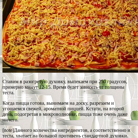
Ставим в разогретую духовку, выпекаем при 250 градусов,
примерно минут 12-15. Время будет зависеть от толщины
теста.
Когда пицца готова, вынимаем на доску, разрезаем и
угощаемся свежей, ароматной пиццей. Кстати, на второй
день, подогретая в микроволновке, пицца тоже очень даже
ничего.
[note]Данного количества ингредиентов, а соответственно и
теста, хватает на большой противень стандартной духовки.