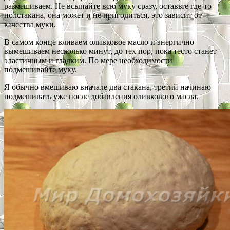
размешиваем. Не всыпайте всю муку сразу, оставьте где-то
полстакана, она может и не пригодиться, это зависит от
качества муки.
В самом конце вливаем оливковое масло и энергично
вымешиваем несколько минут, до тех пор, пока тесто станет
эластичным и гладким. По мере необходимости
подмешивайте муку.
Я обычно вмешиваю вначале два стакана, третий начинаю
подмешивать уже после добавления оливкового масла.