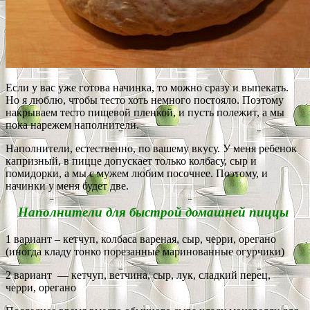
Если у вас уже готова начинка, то можно сразу и выпекать.
Но я люблю, чтобы тесто хоть немного постояло. Поэтому
накрываем тесто пищевой пленкой, и пусть полежит, а мы
пока нарежем наполнители.
Наполнители, естественно, по вашему вкусу. У меня ребенок
капризный, в пицце допускает только колбасу, сыр и
помидорки, а мы с мужем любим посочнее. Поэтому, и
начинки у меня будет две.
Наполнители для быстрой домашней пиццы
1 вариант – кетчуп, колбаса вареная, сыр, черри, орегано
(иногда кладу тонко порезанные маринованные огурчики)
2 вариант — кетчуп, ветчина, сыр, лук, сладкий перец,
черри, орегано