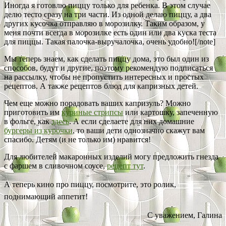
Иногда я готовлю пиццу только для ребенка. В этом случае
делю тесто сразу на три части. Из одной делаю пиццу, а два
других кусочка отправляю в морозилку. Таким образом, у
меня почти всегда в морозилке есть один или два куска теста
для пиццы. Такая палочка-выручалочка, очень удобно![/note]
Мы теперь знаем, как сделать пиццу дома, это был один из
способов, будут и другие, поэтому рекомендую подписаться
на рассылку, чтобы не пропустить интересных и простых
рецептов. А также рецептов блюд для капризных детей.
Чем еще можно порадовать ваших капризуль? Можно
приготовить им
куриные стрипсы
или картошку, запеченную
в фольге, как
здесь
. А если сделаете для них домашние
бургеры из курочки
, то ваши дети однозначно скажут вам
спасибо. Детям (и не только им) нравится!
Для любителей макаронных изделий могу предложить гнезда
с фаршем в сливочном соусе,
рецепт тут
.
А теперь кино про пиццу, посмотрите, это ролик,
поднимающий аппетит!
С уважением, Галина