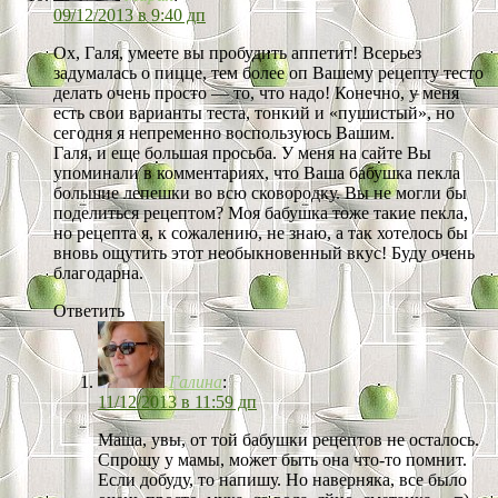
09/12/2013 в 9:40 дп
Ох, Галя, умеете вы пробудить аппетит! Всерьез
задумалась о пицце, тем более оп Вашему рецепту тесто
делать очень просто — то, что надо! Конечно, у меня
есть свои варианты теста, тонкий и «пушистый», но
сегодня я непременно воспользуюсь Вашим.
Галя, и еще большая просьба. У меня на сайте Вы
упоминали в комментариях, что Ваша бабушка пекла
большие лепешки во всю сковородку. Вы не могли бы
поделиться рецептом? Моя бабушка тоже такие пекла,
но рецепта я, к сожалению, не знаю, а так хотелось бы
вновь ощутить этот необыкновенный вкус! Буду очень
благодарна.
Ответить
Галина
:
11/12/2013 в 11:59 дп
Маша, увы, от той бабушки рецептов не осталось.
Спрошу у мамы, может быть она что-то помнит.
Если добуду, то напишу. Но наверняка, все было