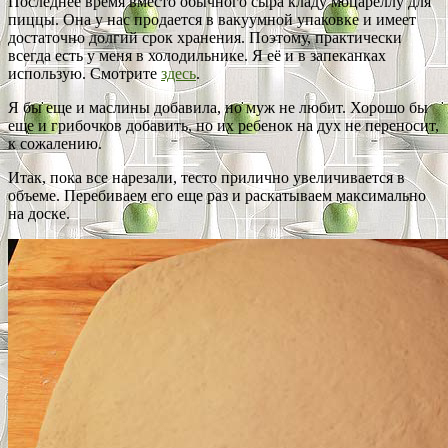
Последнее время вместо обычного сыра кладу моцареллу для
пиццы. Она у нас продается в вакуумной упаковке и имеет
достаточно долгий срок хранения. Поэтому, практически
всегда есть у меня в холодильнике. Я её и в запеканках
использую. Смотрите
здесь
.
Я бы еще и маслины добавила, но муж не любит. Хорошо бы
еще и грибочков добавить, но их ребенок на дух не переносит,
к сожалению.
Итак, пока все нарезали, тесто прилично увеличивается в
объеме. Перебиваем его еще раз и раскатываем максимально
на доске.