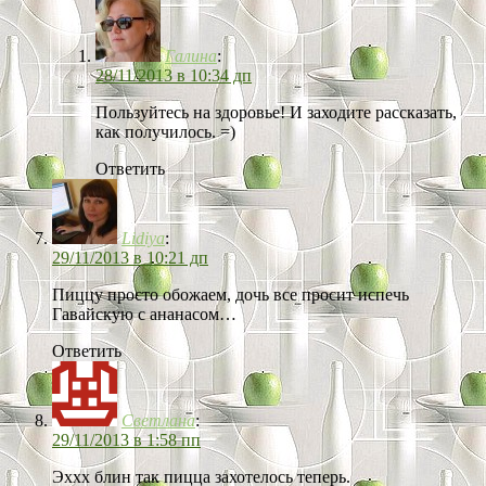
Галина
:
28/11/2013 в 10:34 дп
Пользуйтесь на здоровье! И заходите рассказать,
как получилось. =)
Ответить
Lidiya
:
29/11/2013 в 10:21 дп
Пиццу просто обожаем, дочь все просит испечь
Гавайскую с ананасом…
Ответить
Светлана
:
29/11/2013 в 1:58 пп
Эххх блин так пицца захотелось теперь.