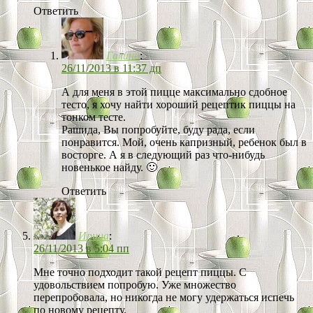
Ответить
Галина
:
26/11/2013 в 11:37 дп
А для меня в этой пицце максимально сдобное
тесто, я хочу найти хороший рецептик пиццы на
тонком тесте.
Рашида, Вы попробуйте, буду рада, если
понравится. Мой, очень капризный, ребенок был в
восторге. А я в следующий раз что-нибудь
новенькое найду. 🙂
Ответить
Ирина
:
26/11/2013 в 5:04 пп
Мне точно подходит такой рецепт пиццы. С
удовольствием попробую. Уже множество
перепробовала, но никогда не могу удержаться испечь
по новому рецепту.