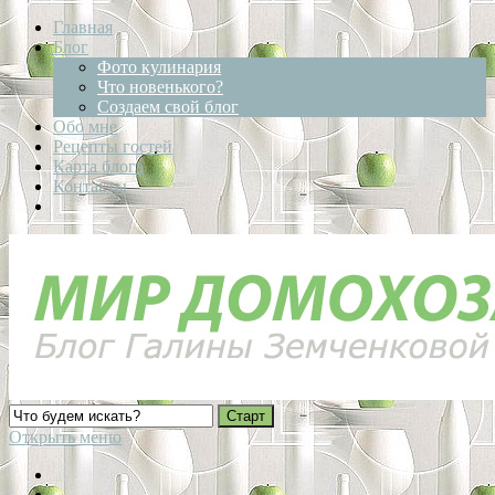
Главная
Блог
Фото кулинария
Что новенького?
Создаем свой блог
Обо мне
Рецепты гостей
Карта блога
Контакты
Открыть меню