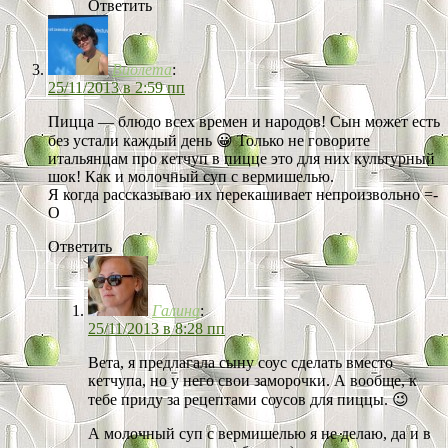
Ответить
Виолета
:
25/11/2013 в 2:59 пп
Пицца — блюдо всех времен и народов! Сын может есть
без устали каждый день 😀 Только не говорите
итальянцам про кетчуп в пицце это для них культурный
шок! Как и молочный суп с вермишелью.
Я когда рассказываю их перекашивает непроизвольно =-
O
Ответить
Галина
:
25/11/2013 в 8:28 пп
Вета, я предлагала сыну соус сделать вместо
кетчупа, но у него свои заморочки. А вообще, к
тебе приду за рецептами соусов для пиццы. 😉
А молочный суп с вермишелью я не делаю, да и в