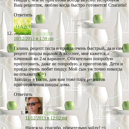
Ваш рецептик, люблю когда быстро готовится! Спасибо!
Ответить
Надежда
:
10/12/2013 в 1:59 пп
Галина, рецепт теста и правда очень быстрый, да и сам
рецепт пиццы вцелом.А вкуснее, мне кажется, с
начинкой во 2-м варианте. Обязательно попробую
приготовить, даже не попробую, а приготовлю. Дети и
правда очень любят пиццу. Мой сын уж точно никогда
не откажется. =)
Заходите в гости, дам вам тоже пару рецептов
приготовления пиццы дома.
Ответить
Галина
:
11/12/2013 в 12:02 пп
Надежда, спасибо, обязательно зайду! =)