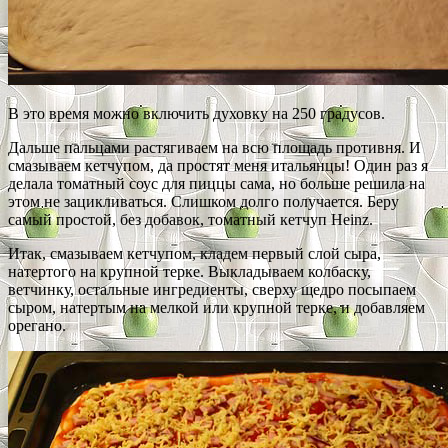
В это время можно включить духовку на 250 градусов.
Дальше пальцами растягиваем на всю площадь противня. И
смазываем кетчупом, да простят меня итальянцы! Один раз я
делала томатный соус для пиццы сама, но больше решила на
этом не зацикливаться. Слишком долго получается. Беру
самый простой, без добавок, томатный кетчуп Heinz.
Итак, смазываем кетчупом, кладем первый слой сыра,
натертого на крупной терке. Выкладываем колбаску,
ветчинку, остальные ингредиенты, сверху щедро посыпаем
сыром, натертым на мелкой или крупной терке, и добавляем
орегано.