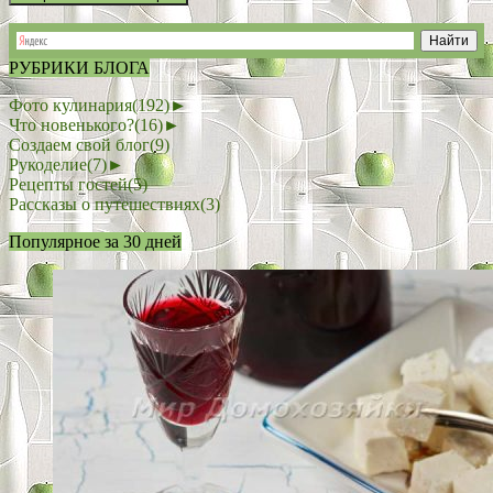
РУБРИКИ БЛОГА
Фото кулинария
(192)
►
Что новенького?
(16)
►
Создаем свой блог
(9)
Рукоделие
(7)
►
Рецепты гостей
(5)
Рассказы о путешествиях
(3)
Популярное за 30 дней