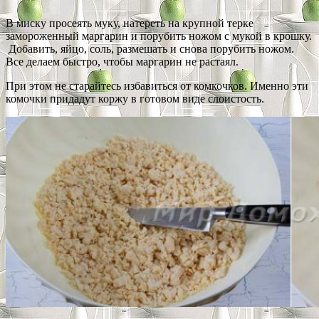
В миску просеять муку, натереть на крупной терке
замороженный маргарин и порубить ножом с мукой в крошку.
Добавить, яйцо, соль, размешать и снова порубить ножом.
Все делаем быстро, чтобы маргарин не растаял.
При этом не старайтесь избавиться от комкочков. Именно эти
комочки придадут коржу в готовом виде слоистость.