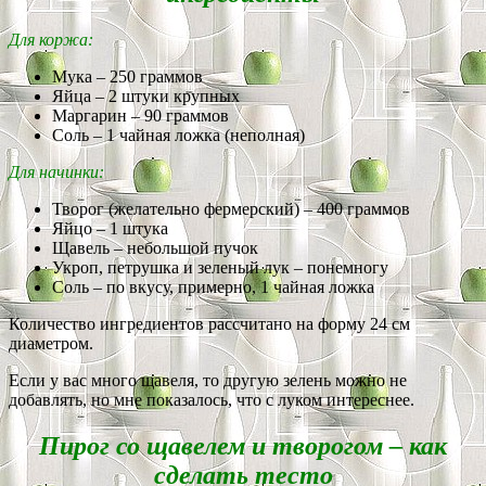
Для коржа:
Мука – 250 граммов
Яйца – 2 штуки крупных
Маргарин – 90 граммов
Соль – 1 чайная ложка (неполная)
Для начинки:
Творог (желательно фермерский) – 400 граммов
Яйцо – 1 штука
Щавель – небольшой пучок
Укроп, петрушка и зеленый лук – понемногу
Соль – по вкусу, примерно, 1 чайная ложка
Количество ингредиентов рассчитано на форму 24 см
диаметром.
Если у вас много щавеля, то другую зелень можно не
добавлять, но мне показалось, что с луком интереснее.
Пирог со щавелем и творогом – как
сделать тесто