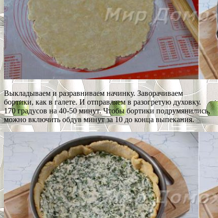
Выкладываем и разравниваем начинку. Заворачиваем
бортики, как в галете. И отправляем в разогретую духовку.
170 градусов на 40-50 минут. Чтобы бортики подрумянились,
можно включить обдув минут за 10 до конца выпекания.