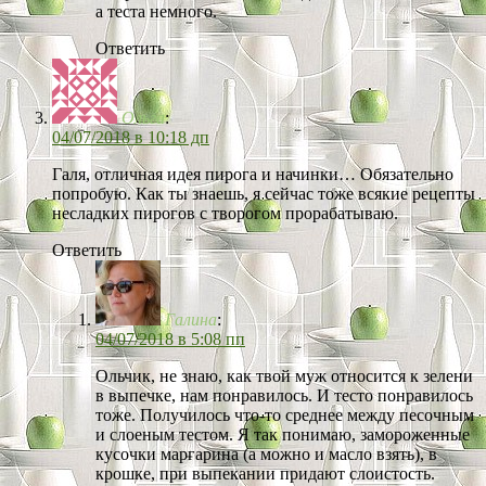
а теста немного.
Ответить
Ольга
:
04/07/2018 в 10:18 дп
Галя, отличная идея пирога и начинки… Обязательно
попробую. Как ты знаешь, я сейчас тоже всякие рецепты
несладких пирогов с творогом прорабатываю.
Ответить
Галина
:
04/07/2018 в 5:08 пп
Ольчик, не знаю, как твой муж относится к зелени
в выпечке, нам понравилось. И тесто понравилось
тоже. Получилось что-то среднее между песочным
и слоеным тестом. Я так понимаю, замороженные
кусочки маргарина (а можно и масло взять), в
крошке, при выпекании придают слоистость.