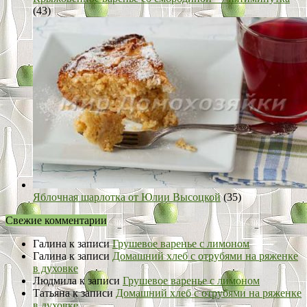
(43)
Яблочная шарлотка от Юлии Высоцкой
(35)
Свежие комментарии
Галина
к записи
Грушевое варенье с лимоном
Галина
к записи
Домашний хлеб с отрубями на ряженке
в духовке
Людмила
к записи
Грушевое варенье с лимоном
Татьяна
к записи
Домашний хлеб с отрубями на ряженке
в духовке