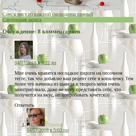
Соус к мясу из красной смородины пряный
Следующая запись
Обсуждение: 8 комментариев
Ольга
:
04/07/2018 в 9:22 дп
Мне очень нравятся несладкие пироги на песочном
тесте, так что добавлю ваш рецепт себе в копилочку. Тем
более что начинка из щавеля и творога меня очень
заинтриговала, даже не могу представить себе, что
получится на вкус, но попробовать хочется)))
Ответить
Галина
:
04/07/2018 в 5:03 пп