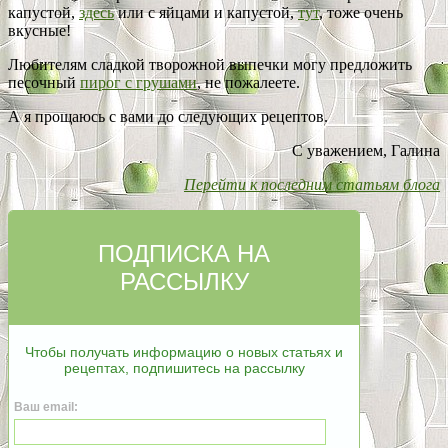
капустой,
здесь
или с яйцами и капустой,
тут
, тоже очень
вкусные!
Любителям сладкой творожной выпечки могу предложить
песочный
пирог с грушами
, не пожалеете.
А я прощаюсь с вами до следующих рецептов.
С уважением, Галина
Перейти к последним статьям блога
ПОДПИСКА НА
РАССЫЛКУ
Чтобы получать информацию о новых статьях и
рецептах, подпишитесь на рассылку
Ваш email: