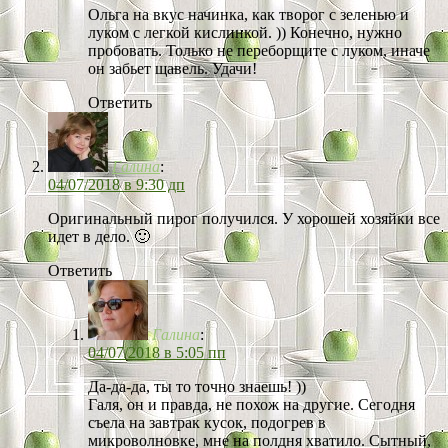
Ольга на вкус начинка, как творог с зеленью и
луком с легкой кислинкой. )) Конечно, нужно
пробовать. Только не переборщите с луком, иначе
он забьет щавель. Удачи!
Ответить
Галина
:
04/07/2018 в 9:30 дп
Оригинальный пирог получился. У хорошей хозяйки все
идет в дело. 🙂
Ответить
Галина
:
04/07/2018 в 5:05 пп
Да-да-да, ты то точно знаешь! ))
Галя, он и правда, не похож на другие. Сегодня
съела на завтрак кусок, подогрев в
микроволновке, мне на полдня хватило. Сытный,