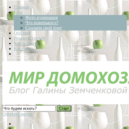
Главная
Блог
Фото кулинария
Что новенького?
Создаем свой блог
Обо мне
Рецепты гостей
Карта блога
Контакты
Открыть меню