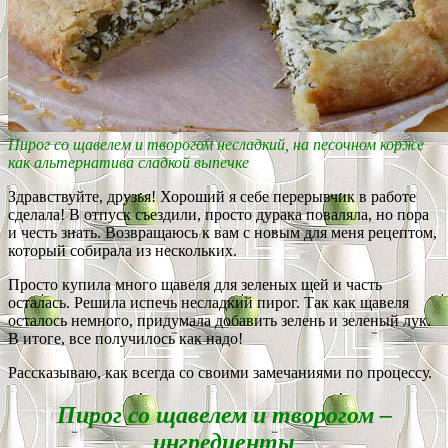
Пирог со щавелем и творогом несладкий, на песочном корже
как альтернатива сладкой выпечке
Здравствуйте, друзья! Хороший я себе перерывчик в работе
сделала! В отпуск съездили, просто дурака поваляла, но пора
и честь знать. Возвращаюсь к вам с новым для меня рецептом,
который собирала из нескольких.
Просто купила много щавеля для зеленых щей и часть
осталась. Решила испечь несладкий пирог. Так как щавеля
осталось немного, придумала добавить зелень и зеленый лук.
В итоге, все получилось как надо!
Рассказываю, как всегда со своими замечаниями по процессу.
Пирог со щавелем и творогом –
ингредиенты