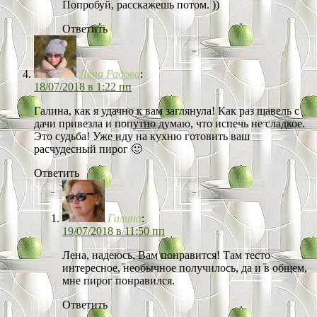
Попробуй, расскажешь потом. ))
Ответить
Лена Радова
:
18/07/2018 в 1:22 пп
Галина, как я удачно к вам заглянула! Как раз щавель с
дачи привезла и попутно думаю, что испечь не сладкое.
Это судьба! Уже иду на кухню готовить ваш
расчудесный пирог 🙂
Ответить
Галина
:
19/07/2018 в 11:50 пп
Лена, надеюсь, Вам понравится! Там тесто
интересное, необычное получилось, да и в общем,
мне пирог понравился.
Ответить