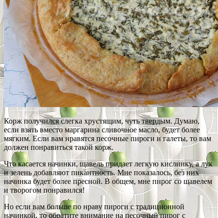
Корж получился слегка хрустящим, чуть твердым. Думаю,
если взять вместо маргарина сливочное масло, будет более
мягким. Если вам нравятся песочные пироги и галеты, то вам
должен понравиться такой корж.
Что касается начинки, щавель придает легкую кислинку, а лук
и зелень добавляют пикантность. Мне показалось, без них
начинка будет более пресной. В общем, мне пирог со щавелем
и творогом понравился!
Но если вам больше по нраву пироги с традиционной
начинкой, то обратите внимание на песочный пирог с