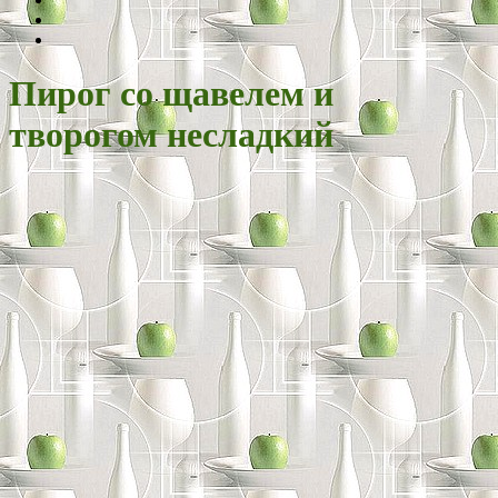
Пирог со щавелем и
творогом несладкий