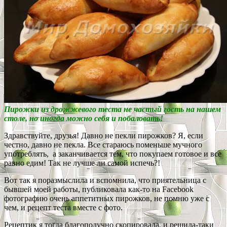
Пирожки из дрожжевого теста не частый гость на нашем
столе, но иногда можно себя и побаловать!
Здравствуйте, друзья! Давно не пекли пирожков? Я, если
честно, давно не пекла. Все стараюсь поменьше мучного
употреблять, а заканчивается тем, что покупаем готовое и все
равно едим! Так не лучше ли самой испечь?!
Вот так я поразмыслила и вспомнила, что приятельница с
бывшей моей работы, публиковала как-то на Facebook
фотографию очень аппетитных пирожков, не помню уже с
чем, и рецепт теста вместе с фото.
Рецептик я тогда благополучно скопировала, и решила-таки