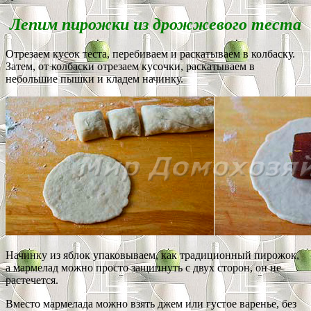
Лепим пирожки из дрожжевого теста
Отрезаем кусок теста, перебиваем и раскатываем в колбаску.
Затем, от колбаски отрезаем кусочки, раскатываем в
небольшие пышки и кладем начинку.
Начинку из яблок упаковываем, как традиционный пирожок,
а мармелад можно просто защипнуть с двух сторон, он не
растечется.
Вместо мармелада можно взять джем или густое варенье, без