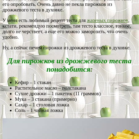
его опробовать. Очень давно не пекла пирожков из
дрожжевого теста в духовке.
У меня есть любимый рецепт теста для
жареных пирожков
,
кстати, рекомендую посмотреть, там тесто классное, тонкое,
долго не черствеет, а еще его можно заморозить, что очень
удобно.
Ну, а сейчас печем пирожки из дрожжевого теста в духовке.
Для пирожков из дрожжевого теста
понадобится
:
Кефир – 1 стакан
Растительное масло – полстакана
Сухие дрожжи – 1 пакетик (11 граммов)
Мука – 3 стакана (примерно)
Сахар – 1 столовая ложка
Соль – 1 чайная ложка