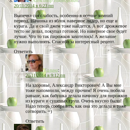
Александр Викторович
:
20/11/2014 в 6:23 пп
Выпечка соя слабость, особенно в осенне зимний
период. Начинка из яблок наверное лидер, но еще и
курага. Да и свой джем тоже найдется. А вот дрожжевое
тесто не делал, покупал готовое. Но наверное свое будет
лучше. Что то так пирожков захотелось! А желание
нужно выполнять. Спасибо за интересный рецепт.
Ответить
Галина
:
20/11/2014 в 9:12 пп
На здоровье, Александр Викторович! А Вы мне
тоже напомнили, между прочим! Я очень любила
раньше, как бабушка делала начинку для пирожков
из кураги и сушеных груш. Очень вкусно было!
Надо теперь сообразить, как она это делала и тоже
сотворить. =)
Ответить