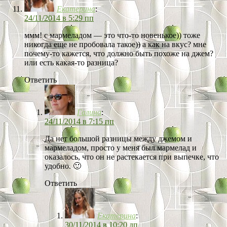
Екатерина
:
24/11/2014 в 5:29 пп
ммм! с мармеладом — это что-то новенькое)) тоже
никогда еще не пробовала такое)) а как на вкус? мне
почему-то кажется, что должно быть похоже на джем?
или есть какая-то разница?
Ответить
Галина
:
24/11/2014 в 7:15 пп
Да нет большой разницы между джемом и
мармеладом, просто у меня был мармелад и
оказалось, что он не растекается при выпечке, что
удобно. 🙂
Ответить
Екатерина
:
30/11/2014 в 10:20 дп