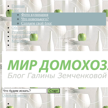
Главная
Блог
Фото кулинария
Что новенького?
Создаем свой блог
Обо мне
Рецепты гостей
Карта блога
Контакты
Открыть меню