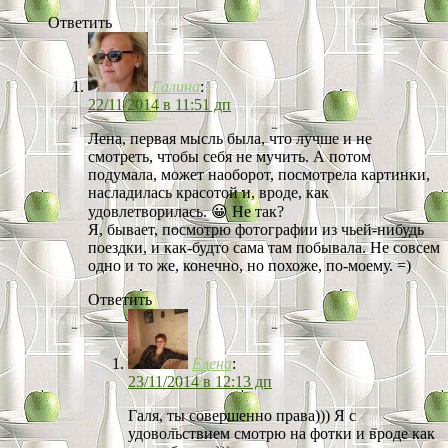
Ответить
Галина
:
22/11/2014 в 11:51 дп
Лена, первая мысль была, что лучше и не
смотреть, чтобы себя не мучить. А потом
подумала, может наоборот, посмотрела картинки,
насладилась красотой и, вроде, как
удовлетворилась. 😀 Не так?
Я, бывает, посмотрю фотографии из чьей-нибудь
поездки, и как-будто сама там побывала. Не совсем
одно и то же, конечно, но похоже, по-моему. =)
Ответить
Елена
:
23/11/2014 в 12:13 дп
Галя, ты совершенно права))) Я с
удовольствием смотрю на фотки и вроде как