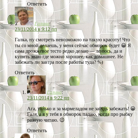
Ответить
Галина
:
23/11/2014 в 9:12 пп
Галка, ну смотреть невозможно на такую красоту! Что
ты со мной делаешь, у меня сейчас обморок будет 😀 Я
сама дрожжевое тесто редко делаю — ленюсь, да и
купить знаю где можно хорошее, как домашнее. Не
забежать ли завтра после работы туда? %)
Ответить
Галина
:
23/11/2014 в 9:22 пп
Ага, только и за мармеладом не забудь забежать! 😀
Галя, а я у тебя в обморок падаю, когда про рыбку
разную читаю. 😉
Ответить