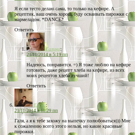
Я если тесто делаю сама, то только на кефире. А
рецептик, ваш очень хорош, буду осваивать пирожки с
мармеладом. *DANCE*
Ответить
Галина
:
21/11/2014 в 5:19 пп
Надеюсь, понравится. =) Я тоже люблю на кефире
готовить, даже рецепт хлеба на кефире, из всех
моих рецептов хлеба лучший!
Ответить
Елена
:
21/11/2014 в 11:29 пп
Галя, а я к тебе захожу на выпечку полюбоваться))) Мне
к сожалению всего этого нельзя, но какие красивые
пирожки.