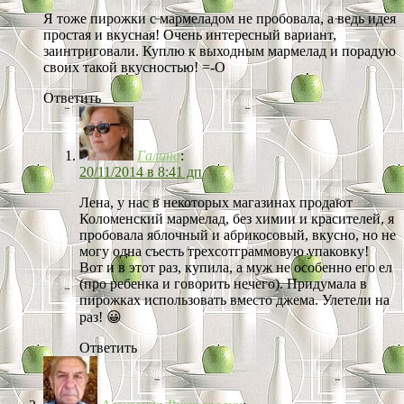
Я тоже пирожки с мармеладом не пробовала, а ведь идея
простая и вкусная! Очень интересный вариант,
заинтриговали. Куплю к выходным мармелад и порадую
своих такой вкусностью! =-O
Ответить
Галина
:
20/11/2014 в 8:41 дп
Лена, у нас в некоторых магазинах продают
Коломенский мармелад, без химии и красителей, я
пробовала яблочный и абрикосовый, вкусно, но не
могу одна съесть трехсотграммовую упаковку!
Вот и в этот раз, купила, а муж не особенно его ел
(про ребенка и говорить нечего). Придумала в
пирожках использовать вместо джема. Улетели на
раз! 😀
Ответить