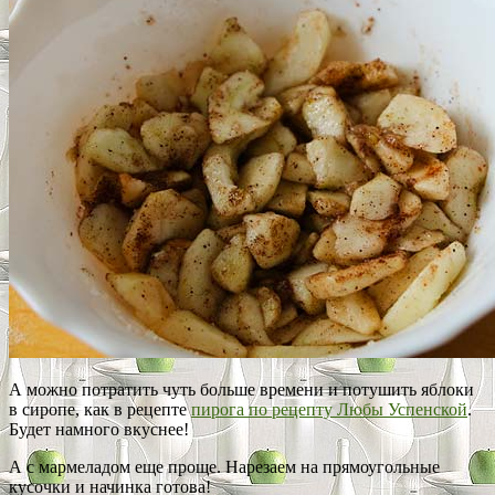
А можно потратить чуть больше времени и потушить яблоки
в сиропе, как в рецепте
пирога по рецепту Любы Успенской
.
Будет намного вкуснее!
А с мармеладом еще проще. Нарезаем на прямоугольные
кусочки и начинка готова!