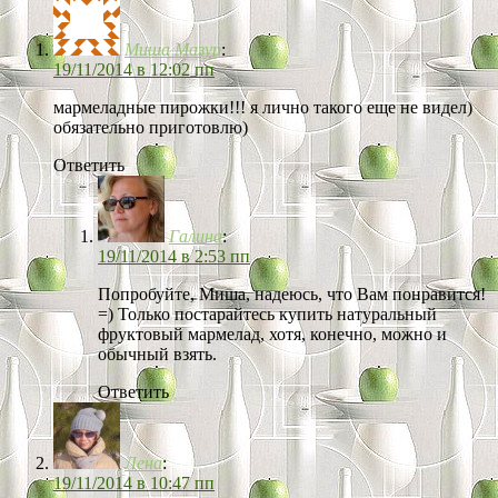
Миша Мазур
:
19/11/2014 в 12:02 пп
мармеладные пирожки!!! я лично такого еще не видел)
обязательно приготовлю)
Ответить
Галина
:
19/11/2014 в 2:53 пп
Попробуйте, Миша, надеюсь, что Вам понравится!
=) Только постарайтесь купить натуральный
фруктовый мармелад, хотя, конечно, можно и
обычный взять.
Ответить
Лена
:
19/11/2014 в 10:47 пп