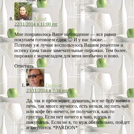
Юлия
:
22/11/2014 в 11:00 пп
Мне понравилось Ваше наблюдение — все равно
покупаем готовое и едим 🙂 И у нас также…
Поэтому уж лучше воспользуюсь Вашим рецептом и
испеку сама такие замечательные пирожки. Тем более,
пирожки с мармеладом для меня необычно и ново.
Ответить
Галина
:
23/11/2014 в 7:34 пп
Да, так и происходит, думаешь, все не буду ничего
печь, так много мучного, есть нельзя, но пить чай
или кофе без ничего, не получается, как-то
грустно. Если нет ничего к чаю, идешь и
покупаешь. Если не я, то муж обязательно, пойдет
и закупится. *PARDON*