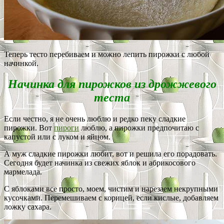
Теперь тесто перебиваем и можно лепить пирожки с любой
начинкой.
Начинка для пирожков из дрожжевого
теста
Если честно, я не очень люблю и редко пеку сладкие
пирожки. Вот
пироги
люблю, а пирожки предпочитаю с
капустой или с луком и яйцом.
А муж сладкие пирожки любит, вот и решила его порадовать.
Сегодня будет начинка из свежих яблок и абрикосового
мармелада.
С яблоками все просто, моем, чистим и нарезаем некрупными
кусочками. Перемешиваем с корицей, если кислые, добавляем
ложку сахара.