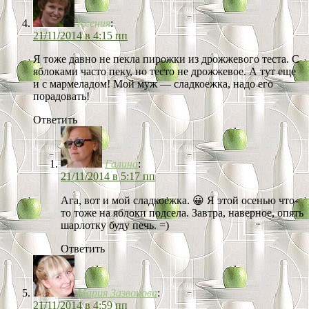
Ксения
:
21/11/2014 в 4:15 пп
Я тоже давно не пекла пирожки из дрожжевого теста. С
яблоками часто пеку, но тесто не дрожжевое. А тут еще
и с мармеладом! Мой муж — сладкоежка, надо его
порадовать!
Ответить
Галина
:
21/11/2014 в 5:17 пп
Ага, вот и мой сладкоежка. 😀 Я этой осенью что-
то тоже на яблоки подсела. Завтра, наверное, опять
шарлотку буду печь. =)
Ответить
Мария Зазвонова
:
21/11/2014 в 4:59 пп