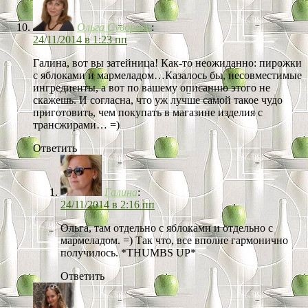
Ольга Суворова
:
24/11/2014 в 1:23 пп
Галина, вот вы затейница! Как-то неожиданно: пирожки
с яблоками и мармеладом…Казалось бы, несовместимые
ингредиенты, а вот по вашему описанию этого не
скажешь. И согласна, что уж лучше самой такое чудо
приготовить, чем покупать в магазине изделия с
трансжирами… =)
Ответить
Галина
:
24/11/2014 в 2:16 пп
Ольга, там отдельно с яблоками и отдельно с
мармеладом. =) Так что, все вполне гармонично
получилось. *THUMBS UP*
Ответить