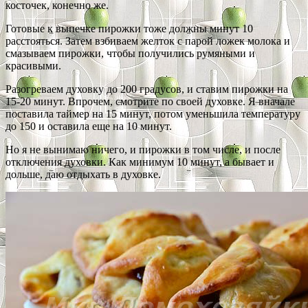
косточек, конечно же.
Готовые к выпечке пирожки тоже должны минут 10
расстояться. Затем взбиваем желток с парой ложек молока и
смазываем пирожки, чтобы получились румяными и
красивыми.
Разогреваем духовку до 200 градусов, и ставим пирожки на
15-20 минут. Впрочем, смотрите по своей духовке. Я вначале
поставила таймер на 15 минут, потом уменьшила температуру
до 150 и оставила еще на 10 минут.
Но я не вынимаю ничего, и пирожки в том числе, и после
отключения духовки. Как минимум 10 минут, а бывает и
дольше, даю отдыхать в духовке.