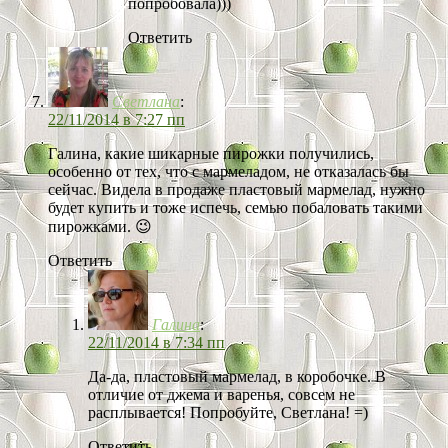
попробовала)))
Ответить
Светлана
:
22/11/2014 в 7:27 пп
Галина, какие шикарные пирожки получились,
особенно от тех, что с мармеладом, не отказалась бы
сейчас. Видела в продаже пластовый мармелад, нужно
будет купить и тоже испечь, семью побаловать такими
пирожками. 😉
Ответить
Галина
:
22/11/2014 в 7:34 пп
Да-да, пластовый мармелад, в коробочке. В
отличие от джема и варенья, совсем не
расплывается! Попробуйте, Светлана! =)
Ответить