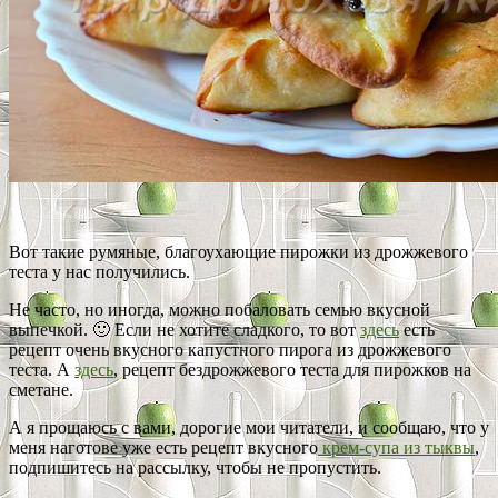
Вот такие румяные, благоухающие пирожки из дрожжевого
теста у нас получились.
Не часто, но иногда, можно побаловать семью вкусной
выпечкой. 🙂 Если не хотите сладкого, то вот
здесь
есть
рецепт очень вкусного капустного пирога из дрожжевого
теста. А
здесь
, рецепт бездрожжевого теста для пирожков на
сметане.
А я прощаюсь с вами, дорогие мои читатели, и сообщаю, что у
меня наготове уже есть рецепт вкусного
крем-супа из тыквы
,
подпишитесь на рассылку, чтобы не пропустить.