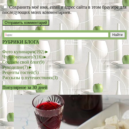
Сохранить моё имя, email и адрес сайта в этом браузере для
последующих моих комментариев.
РУБРИКИ БЛОГА
Фото кулинария
(192)
►
Что новенького?
(16)
►
Создаем свой блог
(9)
Рукоделие
(7)
►
Рецепты гостей
(5)
Рассказы о путешествиях
(3)
Популярное за 30 дней