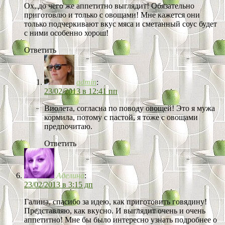
Ох, до чего же аппетитно выглядит! Обязательно
приготовлю и только с овощами! Мне кажется они
только подчеркивают вкус мяса и сметанный соус будет
с ними особенно хорош!
Ответить
admin
:
23/02/2013 в 12:41 пп
Виолета, согласна по поводу овощей! Это я мужа
кормила, потому с пастой, я тоже с овощами
предпочитаю.
Ответить
Аделина
:
23/02/2013 в 3:15 дп
Галина, спасибо за идею, как приготовить говядину!
Представляю, как вкусно. И выглядит очень и очень
аппетитно! Мне бы было интересно узнать подробнее о