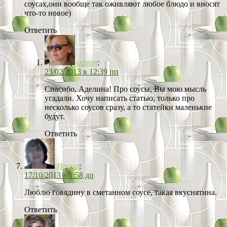
соусах,они вообще так оживляют любое блюдо и вносят
что-то новое)
Ответить
admin
:
23/02/2013 в 12:39 пп
Спасибо, Аделина! Про соусы, Вы мою мысль
угадали. Хочу написать статью, только про
несколько соусов сразу, а то статейки маленькие
будут.
Ответить
Ирина
:
17/10/2013 в 1:58 дп
Люблю говядину в сметанном соусе, такая вкуснятина.
Ответить