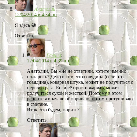
Анатолий
:
12/04/2014 в 4:34 пп
Я здесь 😀
Ответить
Галина
:
12/04/2014 в 4:39 пп
Анатолий, Вы мне не ответили, хотите именно
пожарить? Дело в том, что говядина (если это
говядина), коварная штука, может не получиться с
первого раза. Если её просто жарить, может
получиться сухой и жесткой. Поэтому в этом
рецепте я вначале обжариваю, потом протушиваю
в сметане.
Итак, что будем, жарить?
Ответить