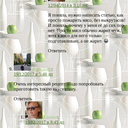
Галина
:
12/04/2014 в 5:10 пп
Я поняла, нужно написать статью, как
просто пожарить мясо, без выкрутасов!
И поняла, почему у меня её до сих пор
нет. Просто мясо обычно жарит муж,
хотя я мясо для него только
подготавливаю, а он жарит. 😀
Ответить
Александр
:
19/12/2017 в 5:48 дп
Очень интересный рецепт. Надо попробовать
приготовить такую вкуснятину.
Ответить
Галина
:
19/12/2017 в 8:45 дп