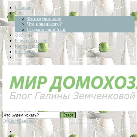
Главная
Блог
Фото кулинария
Что новенького?
Создаем свой блог
Обо мне
Рецепты гостей
Карта блога
Контакты
Открыть меню