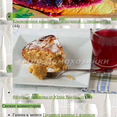
Крыжовенное варенье со смородиной — пятиминутка
(44)
Яблочная шарлотка от Юлии Высоцкой
(38)
Свежие комментарии
Галина
к записи
Грушевое варенье с лимоном