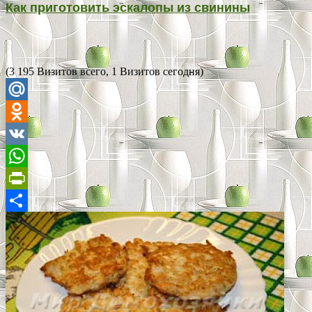
Как приготовить эскалопы из свинины
(3 195 Визитов всего, 1 Визитов сегодня)
Mail.Ru
Odnoklassniki
VK
WhatsApp
PrintFriendly
Отправить