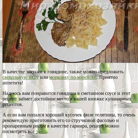
В качестве закуски к говядине, также можно предложить
свекольную икру
или
морковку по-корейски
. Приятно
аппетита!
Надеюсь вам понравится говядина в сметанном соусе и этот
рецепт займет достойное место в вашей книжке кулинарных
рецептов.
А если вам попался хороший кусочек филе телятины, то очень
рекомендую приготовить его со стручковой фасолью и
пропаренным рисом в качестве гарнира, рецепт можно
посмотреть вот
здесь
.