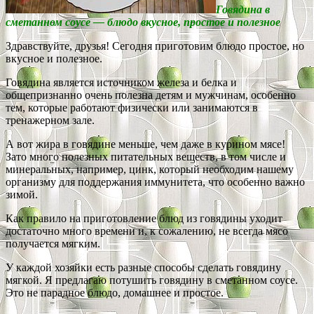
Говядина в
сметанном соусе — блюдо вкусное, простое и полезное
Здравствуйте, друзья! Сегодня приготовим блюдо простое, но
вкусное и полезное.
Говядина является источником железа и белка и
общепризнанно очень полезна детям и мужчинам, особенно
тем, которые работают физически или занимаются в
тренажерном зале.
А вот жира в говядине меньше, чем даже в курином мясе!
Зато много полезных питательных веществ, в том числе и
минеральных, например, цинк, который необходим нашему
организму для поддержания иммунитета, что особенно важно
зимой.
Как правило на приготовление блюд из говядины уходит
достаточно много времени и, к сожалению, не всегда мясо
получается мягким.
У каждой хозяйки есть разные способы сделать говядину
мягкой. Я предлагаю потушить говядину в сметанном соусе.
Это не парадное блюдо, домашнее и простое.