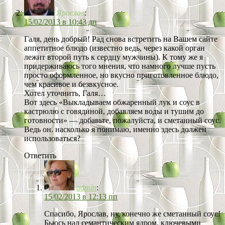
Ярослав
:
15/02/2013 в 10:43 дп
Галя, день добрый! Рад снова встретить на Вашем сайте
аппетитное блюдо (известно ведь, через какой орган
лежит второй путь к сердцу мужчины). К тому же я
придерживаюсь того мнения, что намного лучше пусть
просто оформленное, но вкусно приготовленное блюдо,
чем красивое и безвкусное.
Хотел уточнить, Галя…
Вот здесь «Выкладываем обжаренный лук и соус в
кастрюлю с говядиной, добавляем воды и тушим до
готовности» — добавьте, пожалуйста, и сметанный соус.
Ведь он. насколько я понимаю, именно здесь должен
использоваться?
Ответить
admin
:
15/02/2013 в 12:13 пп
Спасибо, Ярослав, ну, конечно же сметанный соус!
Бьюсь над семантическим ядром, ключевыми