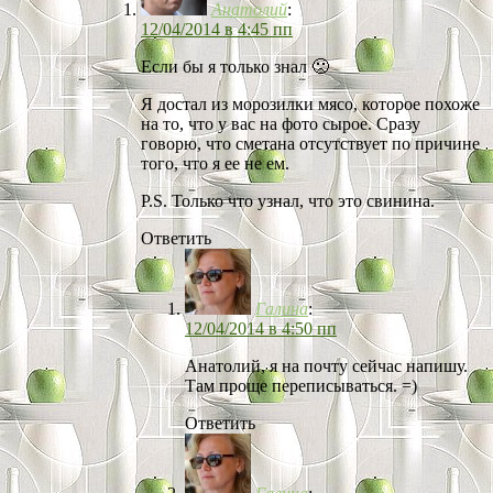
Анатолий
:
12/04/2014 в 4:45 пп
Если бы я только знал 🙁
Я достал из морозилки мясо, которое похоже
на то, что у вас на фото сырое. Сразу
говорю, что сметана отсутствует по причине
того, что я ее не ем.
P.S. Только что узнал, что это свинина.
Ответить
Галина
:
12/04/2014 в 4:50 пп
Анатолий, я на почту сейчас напишу.
Там проще переписываться. =)
Ответить