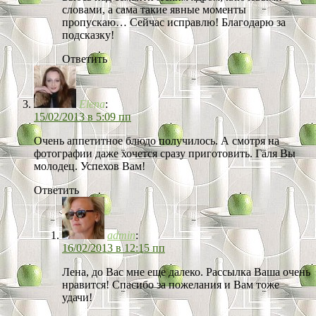
словами, а сама такие явные моменты
пропускаю… Сейчас исправлю! Благодарю за
подсказку!
Ответить
Elena
:
15/02/2013 в 5:09 пп
Очень аппетитное блюдо получилось. А смотря на
фотографии даже хочется сразу приготовить. Галя Вы
молодец. Успехов Вам!
Ответить
admin
:
16/02/2013 в 12:15 пп
Лена, до Вас мне еще далеко. Рассылка Ваша очень
нравится! Спасибо за пожелания и Вам тоже
удачи!