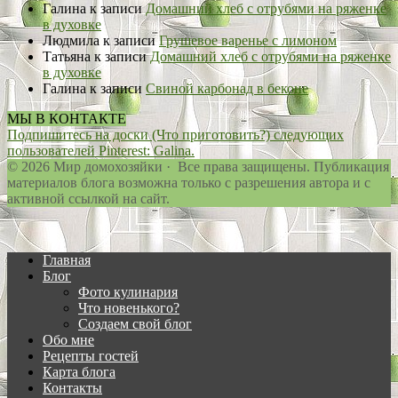
Галина
к записи
Домашний хлеб с отрубями на ряженке
в духовке
Людмила
к записи
Грушевое варенье с лимоном
Татьяна
к записи
Домашний хлеб с отрубями на ряженке
в духовке
Галина
к записи
Свиной карбонад в беконе
МЫ В КОНТАКТЕ
Подпишитесь на доски (Что приготовить?) следующих
пользователей Pinterest: Galina.
© 2026 Мир домохозяйки · Все права защищены. Публикация
материалов блога возможна только с разрешения автора и с
активной ссылкой на сайт.
Главная
Блог
Фото кулинария
Что новенького?
Создаем свой блог
Обо мне
Рецепты гостей
Карта блога
Контакты