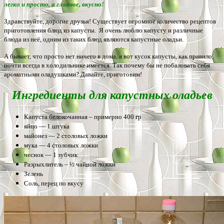
легко и просто, а главное, вкусно!
Здравствуйте, дорогие друзья! Существует огромное количество рецептов
приготовления блюд из капусты. Я очень люблю капусту и различные
блюда из неё, одним из таких блюд являются капустные оладьи
.
А бывает, что просто нет ничего в дома, а вот кусок капусты, как правило,
почти всегда в холодильнике имеется. Так почему бы не побаловать себя
ароматными оладушками? Давайте, приготовим!
Ингредиенты для капустных оладьев
Капуста белокочанная – примерно 400 гр
яйцо — 1 штука
майонез — 2 столовых ложки
мука — 4 столовых ложки
чеснок — 1 зубчик
Разрыхлитель – ½ чайной ложки
Зелень
Соль, перец по вкусу