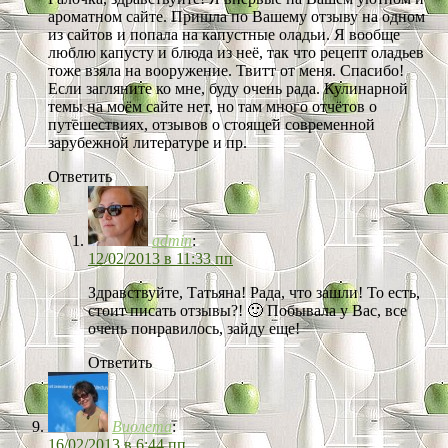
ароматном сайте. Пришла по Вашему отзыву на одном
из сайтов и попала на капустные оладьи. Я вообще
люблю капусту и блюда из неё, так что рецепт оладьев
тоже взяла на вооружение. Твитт от меня. Спасибо!
Если загляните ко мне, буду очень рада. Кулинарной
темы на моём сайте нет, но там много отчётов о
путешествиях, отзывов о стоящей современной
зарубежной литературе и пр.
Ответить
admin
:
12/02/2013 в 11:33 пп
Здравствуйте, Татьяна! Рада, что зашли! То есть,
стоит писать отзывы?! 🙂 Побывала у Вас, все
очень понравилось, зайду еще!
Ответить
Виолета
:
16/02/2013 в 6:44 пп