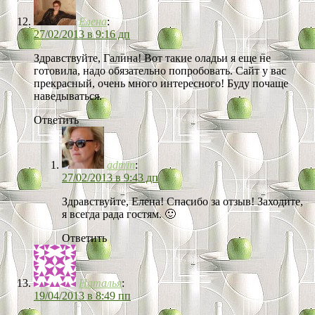
Елена
:
27/02/2013 в 9:16 дп
Здравствуйте, Галина! Вот такие оладьи я еще не
готовила, надо обязательно попробовать. Сайт у вас
прекрасный, очень много интересного! Буду почаще
наведываться.
Ответить
admin
:
27/02/2013 в 9:43 дп
Здравствуйте, Елена! Спасибо за отзыв! Заходите,
я всегда рада гостям. 🙂
Ответить
Наталья
:
19/04/2013 в 8:49 пп