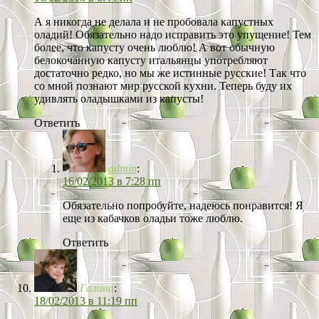
А я никогда не делала и не пробовала капустных
оладий! Обязательно надо исправить это упущение! Тем
более, что капусту очень люблю! А вот обычную
белокочанную капусту итальянцы употребляют
достаточно редко, но мы же истинные русские! Так что
со мной познают мир русской кухни. Теперь буду их
удивлять оладышками из капусты!
Ответить
admin
:
16/02/2013 в 7:28 пп
Обязательно попробуйте, надеюсь понравится! Я
еще из кабачков оладьи тоже люблю.
Ответить
Галина
:
18/02/2013 в 11:19 пп