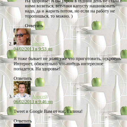
На здоровье! Я бы утром в будний день не стала с
ними возиться, все-таки капусту нашинковать
надо, да и жарить потом, но если на работу не
торопишься, то можно. )
Ответить
admin
:
04/02/2013 в 9:53 дп
Я тоже бывает не знаю уже что приготовить, откроешь
Интернет, обязательно что-нибудь интересное
попадется. На здоровье!
Ответить
Алексей
:
06/02/2013 в 9:46 пп
Tweet и Google Вам от нас, Галина!
Ответить