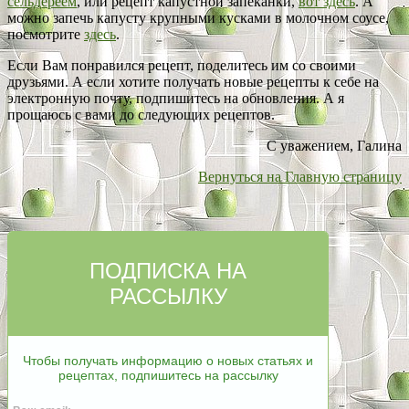
сельдереем
, или рецепт капустной запеканки,
вот здесь
. А
можно запечь капусту крупными кусками в молочном соусе,
посмотрите
здесь
.
Если Вам понравился рецепт, поделитесь им со своими
друзьями. А если хотите получать новые рецепты к себе на
электронную почту, подпишитесь на обновления. А я
прощаюсь с вами до следующих рецептов.
С уважением, Галина
Вернуться на Главную страницу
ПОДПИСКА НА
РАССЫЛКУ
Чтобы получать информацию о новых статьях и
рецептах, подпишитесь на рассылку