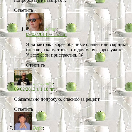
попробовать на завтрак …
Ответить
admin
:
09/02/2013 в 1:57 пп
Я на завтрак скорее обычные оладьи или сырники
сделаю, а капустные, это для меня скорее ужин…
У всех свои пристрастия. 🙂
Ответить
александр
:
09/02/2013 в 1:18 пп
Обязательно попробую, спасибо за рецепт.
Ответить
Вера
: