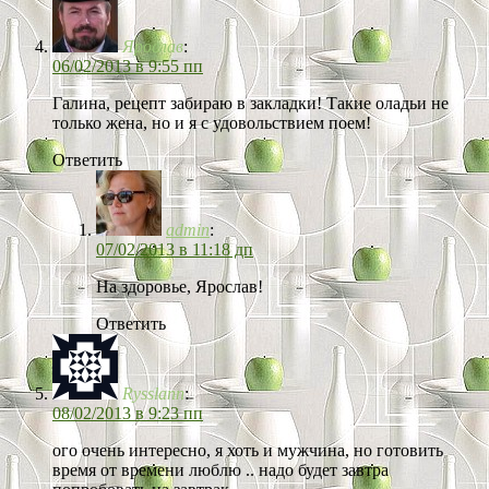
Ярослав
:
06/02/2013 в 9:55 пп
Галина, рецепт забираю в закладки! Такие оладьи не
только жена, но и я с удовольствием поем!
Ответить
admin
:
07/02/2013 в 11:18 дп
На здоровье, Ярослав!
Ответить
Rysslann
:
08/02/2013 в 9:23 пп
ого очень интересно, я хоть и мужчина, но готовить
время от времени люблю .. надо будет завтра