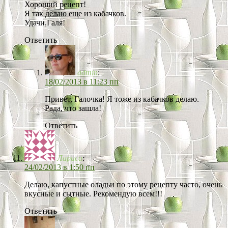
Хороший рецепт!
Я так делаю еще из кабачков.
Удачи,Галя!
Ответить
admin
:
18/02/2013 в 11:23 пп
Привет, Галочка! Я тоже из кабачков делаю.
Рада, что зашла!
Ответить
Лариса
:
24/02/2013 в 1:50 пп
Делаю, капустные оладьи по этому рецепту часто, очень
вкусные и сытные. Рекомендую всем!!!
Ответить