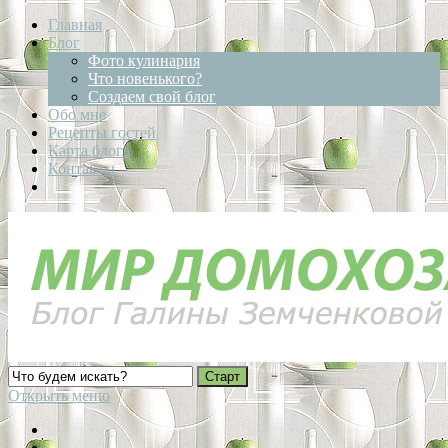
Главная
Блог
Фото кулинария
Что новенького?
Создаем свой блог
Обо мне
Рецепты гостей
Карта блога
Контакты
Открыть меню