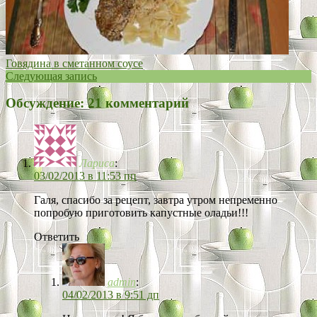
Говядина в сметанном соусе
Следующая запись
Обсуждение: 21 комментарий
Лариса
:
03/02/2013 в 11:53 пп
Галя, спасибо за рецепт, завтра утром непременно
попробую приготовить капустные оладьи!!!
Ответить
admin
:
04/02/2013 в 9:51 дп