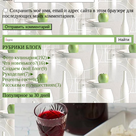
Сохранить моё имя, email и адрес сайта в этом браузере для
последующих моих комментариев.
РУБРИКИ БЛОГА
Фото кулинария
(192)
►
Что новенького?
(16)
►
Создаем свой блог
(9)
Рукоделие
(7)
►
Рецепты гостей
(5)
Рассказы о путешествиях
(3)
Популярное за 30 дней