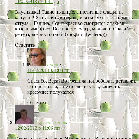
11/02/2013 в 11:32 дп
Вкусняшка! Такие пышные, аппетитные оладьи из
капусты! Хоть опять возвращайся на кухню ( я только
оттуда ). Галина, а сайт красиво смотрится с такими
красивыми фото. Все просто супер, молодец! Спасибо за
рецепт, все достойно и Googla и Twittera.)))
Ответить
admin
:
11/02/2013 в 1:03 пп
Спасибо, Вера! Вот решила попробовать вставлять
фото в статью, а не после неё, так, конечно,
красочнее получается.
Ответить
Татьяна Задоя
:
12/02/2013 в 11:06 пп
Галочка, здравствуйте! Я впервые на Вашем уютном и