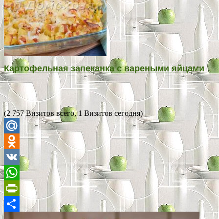
Картофельная запеканка с вареными яйцами
(2 757 Визитов всего, 1 Визитов сегодня)
Mail.Ru
Odnoklassniki
VK
WhatsApp
PrintFriendly