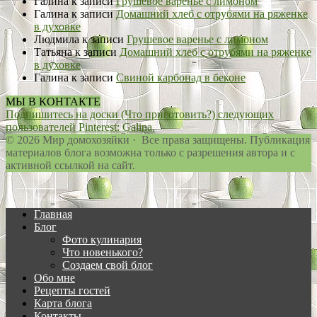
Галина
к записи
Грушевое варенье с лимоном
Галина
к записи
Домашний хлеб с отрубями на ряженке
в духовке
Людмила
к записи
Грушевое варенье с лимоном
Татьяна
к записи
Домашний хлеб с отрубями на ряженке
в духовке
Галина
к записи
Свиной карбонад в беконе
МЫ В КОНТАКТЕ
Подпишитесь на доски (Что приготовить?) следующих
пользователей Pinterest: Galina.
© 2026 Мир домохозяйки · Все права защищены. Публикация
материалов блога возможна только с разрешения автора и с
активной ссылкой на сайт.
Главная
Блог
Фото кулинария
Что новенького?
Создаем свой блог
Обо мне
Рецепты гостей
Карта блога
Контакты