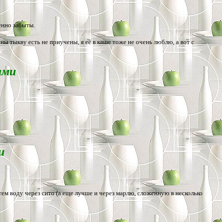
енно забыты.
ы тыкву есть не приучены, я её в каше тоже не очень люблю, а вот с
ами
и
атем воду через сито (а еще лучше и через марлю, сложенную в несколько