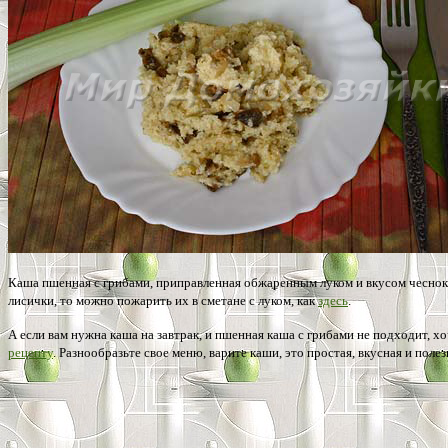
Каша пшенная с грибами, приправленная обжаренным луком и вкусом чеснок
лисички, то можно пожарить их в сметане с луком, как
здесь
.
А если вам нужна каша на завтрак, и пшенная каша с грибами не подходит, х
рецепту
. Разнообразьте свое меню, варите каши, это простая, вкусная и поле