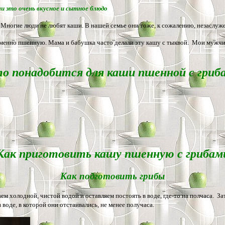
и это очень вкусное и сытное блюдо
 Многие люди не любят каши. В нашей семье они тоже, к сожалению, незаслуж
а именно пшенную. Мама и бабушка часто делали эту кашу с тыквой. Мои мужчин
о понадобится для каши пшенной с гриб
Как приготовить кашу пшенную с грибам
Как подготовить грибы
ем холодной, чистой водой и оставляем постоять в воде, где-то на полчаса. З
воде, в которой они отстаивались, не менее получаса.