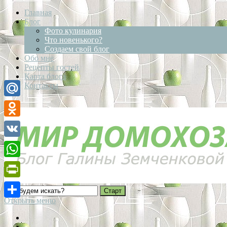
Главная
Блог
Фото кулинария
Что новенького?
Создаем свой блог
Обо мне
Рецепты гостей
Карта блога
Контакты
Mail.Ru
Odnoklassniki
VK
WhatsApp
PrintFriendly
Открыть меню
Отправить