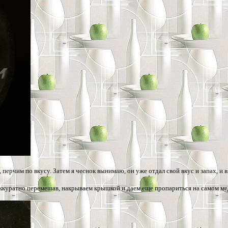
перчим по вкусу. Затем я чеснок вынимаю, он уже отдал свой вкус и запах, и
ккуратно перемешав, накрываем крышкой и даем еще пропариться на самом ме