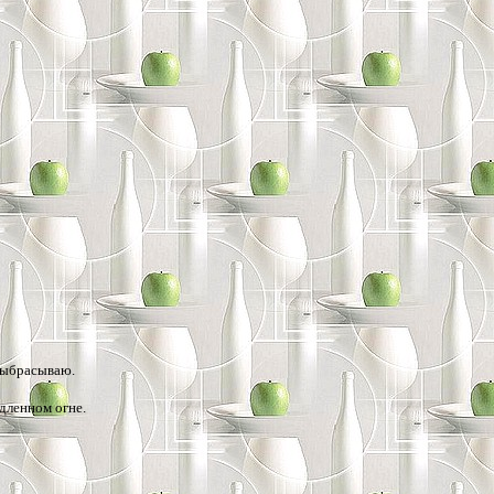
 выбрасываю.
дленном огне.