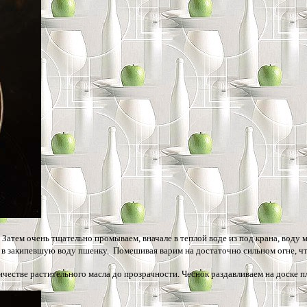
атем очень тщательно промываем, вначале в теплой воде из под крана, воду ме
м в закипевшую воду пшенку. Помешивая варим на достаточно сильном огне, чт
честве растительного масла до прозрачности. Чеснок раздавливаем на доске пл