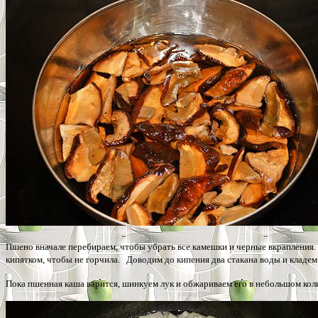
Пшено вначале перебираем, чтобы убрать все камешки и черные вкрапления. З
кипятком, чтобы не горчила. Доводим до кипения два стакана воды и кладе
Пока пшенная каша варится, шинкуем лук и обжариваем его в небольшом коли