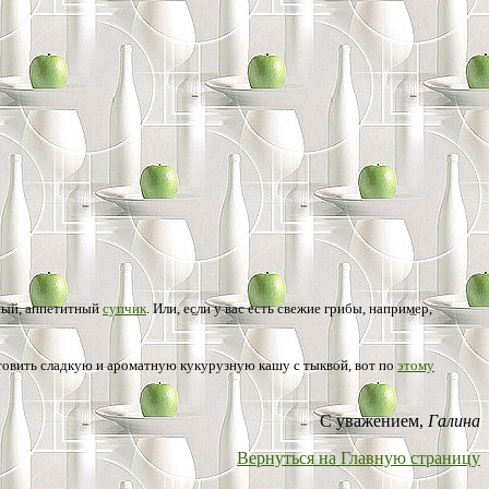
тный, аппетитный
супчик
. Или, если у вас есть свежие грибы, например,
овить сладкую и ароматную кукурузную кашу с тыквой, вот по
этому
С уважением,
Галина
Вернуться на Главную страницу