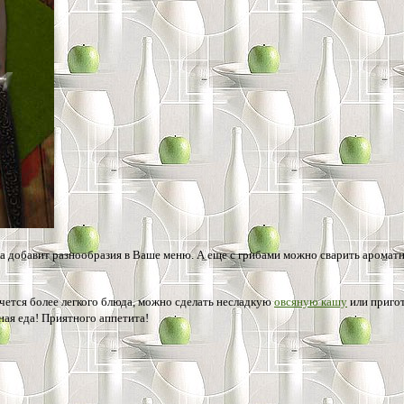
а добавит разнообразия в Ваше меню. А еще с грибами можно сварить арома
очется более легкого блюда, можно сделать несладкую
овсяную кашу
или пригот
зная еда! Приятного аппетита!