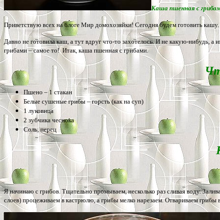
Каша пшенная с грибам
Приветствую всех на блоге Мир домохозяйки! Сегодня будем готовить кашу.
Давно не готовила каш, а тут вдруг что-то захотелось. И не какую-нибудь, 
грибами – самое то! Итак, каша пшенная с грибами.
Чт
Пшено – 1 стакан
Белые сушеные грибы – горсть (как на суп)
1 луковица
2 зубчика чеснока
Соль, перец
Я начинаю с грибов. Тщательно промываем, несколько раз сливая воду. Залива
слоев) процеживаем в кастрюлю, а грибы мелко нарезаем. Отвариваем грибы в 