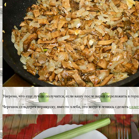
Уверена, что еще лучше получится, если кашу после варки переложить в горш
Черешок сельдерея вприкуску, вместо хлеба, это когда я ленюсь сделать
салат