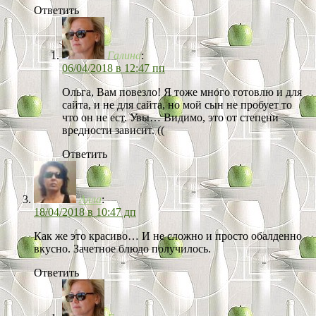
Ответить
Галина
:
06/04/2018 в 12:47 пп
Ольга, Вам повезло! Я тоже много готовлю и для
сайта, и не для сайта, но мой сын не пробует то
что он не ест. Увы… Видимо, это от степени
вредности зависит. ((
Ответить
Алла
:
18/04/2018 в 10:47 дп
Как же это красиво… И не сложно и просто обалденно
вкусно. Зачетное блюдо получилось.
Ответить