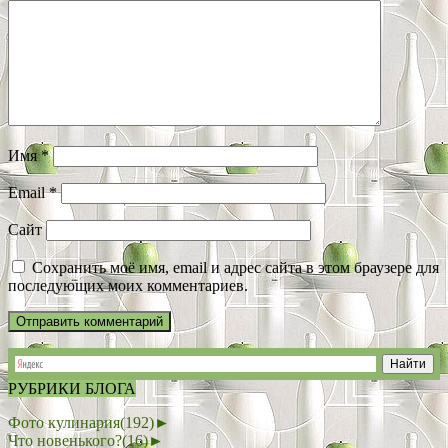
Имя
*
Email
*
Сайт
Сохранить моё имя, email и адрес сайта в этом браузере для
последующих моих комментариев.
РУБРИКИ БЛОГА
Фото кулинария
(192)
►
Что новенького?
(16)
►