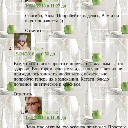
Галина
:
19/04/2018 в 11:27 дп
Спасибо, Алла! Попробуйте, надеюсь, Вам и на
вкус понравится. ))
Ответить
Лена
:
19/04/2018 в 10:50 дп
Все, что готовится просто и получается вкусным — это
здорово! Во втором рецепте увидела огурцы, вот их не
приходилось запекать, любопытно, обязательно
попробую теперь их в запекании. Кстати, блюдо
полезное, диетическое и красивое.
Ответить
Галина
:
19/04/2018 в 11:30 дп
Лена, про огурцы, это ребенок придумал. Просто у