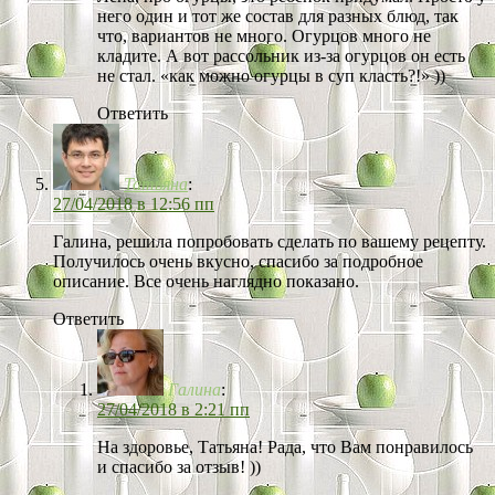
него один и тот же состав для разных блюд, так
что, вариантов не много. Огурцов много не
кладите. А вот рассольник из-за огурцов он есть
не стал. «как можно огурцы в суп класть?!» ))
Ответить
Татьяна
:
27/04/2018 в 12:56 пп
Галина, решила попробовать сделать по вашему рецепту.
Получилось очень вкусно, спасибо за подробное
описание. Все очень наглядно показано.
Ответить
Галина
:
27/04/2018 в 2:21 пп
На здоровье, Татьяна! Рада, что Вам понравилось
и спасибо за отзыв! ))