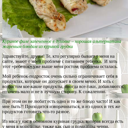
Куриное филе запеченное в духовке – хорошая альтернатива
жареным блюдам из куриной грудки
Здравствуйте, друзья! Те, кто регулярно бывает у меня на
сайте, знают о моей проблеме с питанием ребенка. И хоть
этот «ребенок» уже выше меня ростом, проблема осталась.
Мой ребенок-подросток очень сильно ограничивает себя в
продуктах, которые он допускает в своем меню. И хоть с
возрастом кое-какие продукты, иногда все-таки, добавляются,
но очень мало и не в лучшую сторону. К сожалению.
При этом он не любит есть одно и то же блюдо часто! И как
мне быть?! Приходится изворачиваться, и из одних и тех же
продуктов готовить что-то разное.
Из мяса у нас в основном куриная грудка, которая всегда есть
у меня в морозилке, также как сыр и помидоры черри.