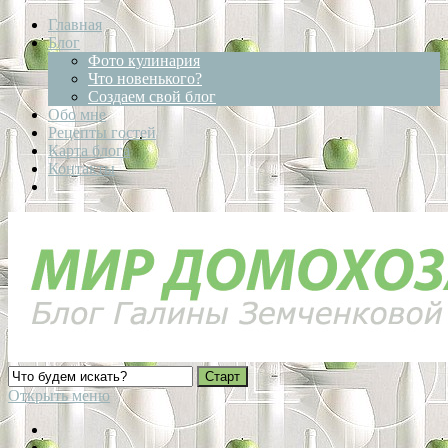
Главная
Блог
Фото кулинария
Что новенького?
Создаем свой блог
Обо мне
Рецепты гостей
Карта блога
Контакты
Открыть меню