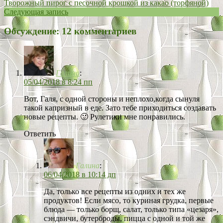
Творожный пирог с песочной крошкой из какао (торфяной)
Следующая запись
Обсуждение: 12 комментариев
Галина
:
05/04/2018 в 8:24 пп
Вот, Галя, с одной стороны и неплохо,когда сынуля
такой капризный в еде. Зато тебе приходиться создавать
новые рецепты. 🙂 Рулетики мне понравились.
Ответить
Галина
:
06/04/2018 в 10:14 дп
Да, только все рецепты из одних и тех же
продуктов! Если мясо, то куриная грудка, первые
блюда — только борщ, салат, только типа «цезаря»,
сэндвичи, бутерброды, пицца с одной и той же