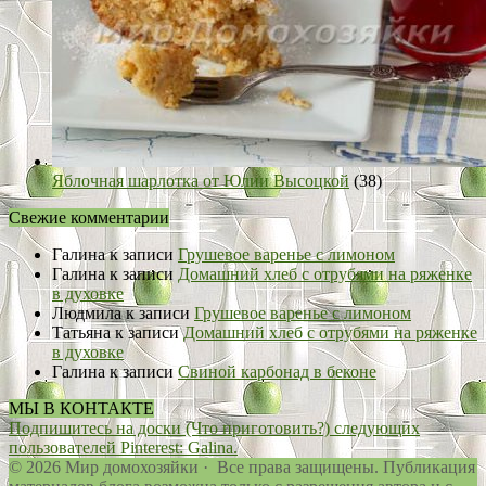
Яблочная шарлотка от Юлии Высоцкой
(38)
Свежие комментарии
Галина
к записи
Грушевое варенье с лимоном
Галина
к записи
Домашний хлеб с отрубями на ряженке
в духовке
Людмила
к записи
Грушевое варенье с лимоном
Татьяна
к записи
Домашний хлеб с отрубями на ряженке
в духовке
Галина
к записи
Свиной карбонад в беконе
МЫ В КОНТАКТЕ
Подпишитесь на доски (Что приготовить?) следующих
пользователей Pinterest: Galina.
© 2026 Мир домохозяйки · Все права защищены. Публикация