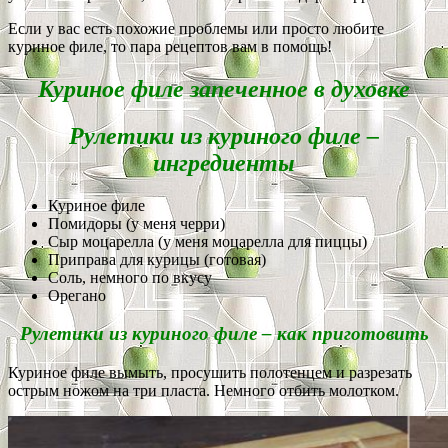
Если у вас есть похожие проблемы или просто любите
куриное филе, то пара рецептов вам в помощь!
Куриное филе запеченное в духовке
Рулетики из куриного филе –
ингредиенты
Куриное филе
Помидоры (у меня черри)
Сыр моцарелла (у меня моцарелла для пиццы)
Приправа для курицы (готовая)
Соль, немного по вкусу
Орегано
Рулетики из куриного филе – как приготовить
Куриное филе вымыть, просушить полотенцем и разрезать
острым ножом на три пласта. Немного отбить молотком.