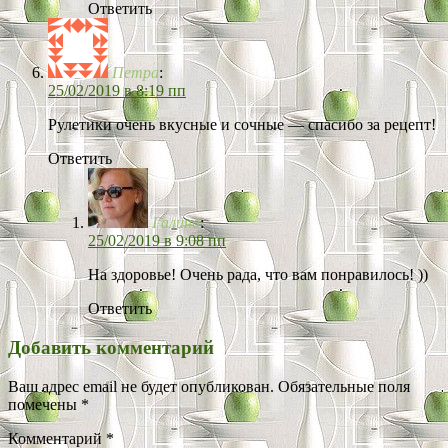
Ответить
Петра
:
25/02/2019 в 8:19 пп
Рулетики очень вкусные и сочные — спасибо за рецепт!
Ответить
Галина
:
25/02/2019 в 9:08 пп
На здоровье! Очень рада, что вам понравилось! ))
Ответить
Добавить комментарий
Ваш адрес email не будет опубликован.
Обязательные поля
помечены
*
Комментарий
*