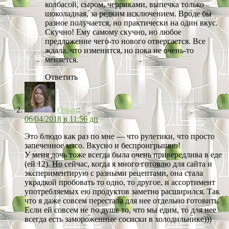
колбасой, сыром, черриками, выпечка только
шоколадная, за редким исключением. Вроде бы
разное получается, но практически на один вкус.
Скучно! Ему самому скучно, но любое
предложение чего-то нового отвергается. Все
ждала, что изменится, но пока не очень-то
меняется.
Ответить
Ольга
:
06/04/2018 в 11:56 дп
Это блюдо как раз по мне — что рулетики, что просто
запеченное мясо. Вкусно и беспроигрышно!
У меня дочь тоже всегда была очень привередлива в еде
(ей 12). Но сейчас, когда я много готовлю для сайта и
экспериментирую с разными рецептами, она стала
украдкой пробовать то одно, то другое, и ассортимент
употребляемых ею продуктов заметно расширился. Так
что я даже совсем перестала для нее отдельно готовить.
Если ей совсем не по душе то, что мы едим, то для нее
всегда есть замороженные сосиски в холодильнике)))