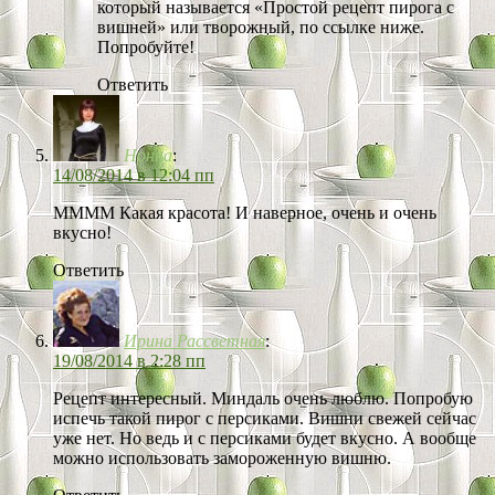
который называется «Простой рецепт пирога с
вишней» или творожный, по ссылке ниже.
Попробуйте!
Ответить
Нонна
:
14/08/2014 в 12:04 пп
ММММ Какая красота! И наверное, очень и очень
вкусно!
Ответить
Ирина Рассветная
:
19/08/2014 в 2:28 пп
Рецепт интересный. Миндаль очень люблю. Попробую
испечь такой пирог с персиками. Вишни свежей сейчас
уже нет. Но ведь и с персиками будет вкусно. А вообще
можно использовать замороженную вишню.