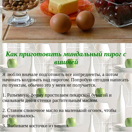
Как приготовить миндальный пирог с
вишней
Я люблю вначале подготовить все ингредиенты, а потом
начинать колдовать над пирогом. Попробую сегодня написать
по пунктам, обычно это у меня не получается.
1. Разъемную форму простилаем пекарской бумагой и
смазываем дно и стенки растительным маслом.
2. Ставим сливочное масло на маленький огонек, чтобы
растапливалось.
3. Выбиваем косточки из вишни.