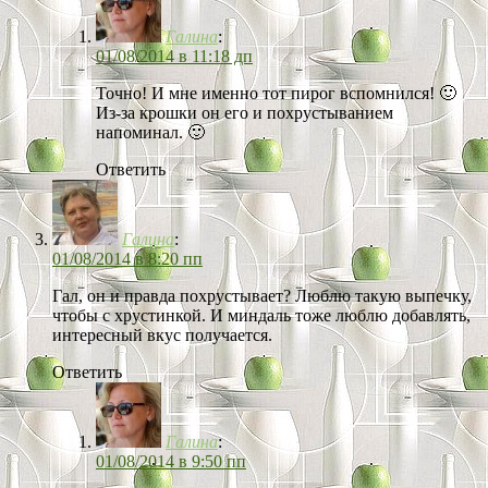
Галина
:
01/08/2014 в 11:18 дп
Точно! И мне именно тот пирог вспомнился! 🙂
Из-за крошки он его и похрустыванием
напоминал. 🙂
Ответить
Галина
:
01/08/2014 в 8:20 пп
Гал, он и правда похрустывает? Люблю такую выпечку,
чтобы с хрустинкой. И миндаль тоже люблю добавлять,
интересный вкус получается.
Ответить
Галина
:
01/08/2014 в 9:50 пп