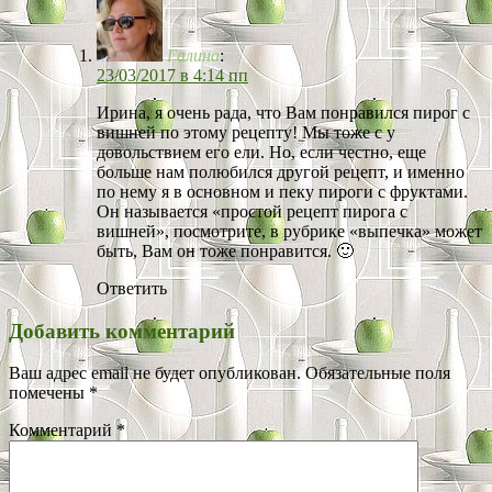
Галина
:
23/03/2017 в 4:14 пп
Ирина, я очень рада, что Вам понравился пирог с
вишней по этому рецепту! Мы тоже с у
довольствием его ели. Но, если честно, еще
больше нам полюбился другой рецепт, и именно
по нему я в основном и пеку пироги с фруктами.
Он называется «простой рецепт пирога с
вишней», посмотрите, в рубрике «выпечка» может
быть, Вам он тоже понравится. 🙂
Ответить
Добавить комментарий
Ваш адрес email не будет опубликован.
Обязательные поля
помечены
*
Комментарий
*