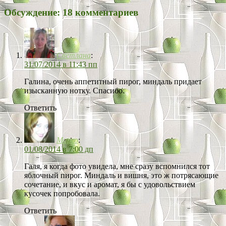
Обсуждение: 18 комментариев
Светлана
:
31/07/2014 в 11:43 пп
Галина, очень аппетитный пирог, миндаль придает
изысканную нотку. Спасибо.
Ответить
Марго
:
01/08/2014 в 7:00 дп
Галя, я когда фото увидела, мне сразу вспомнился тот
яблочный пирог. Миндаль и вишня, это ж потрясающие
сочетание, и вкус и аромат, я бы с удовольствием
кусочек попробовала.
Ответить