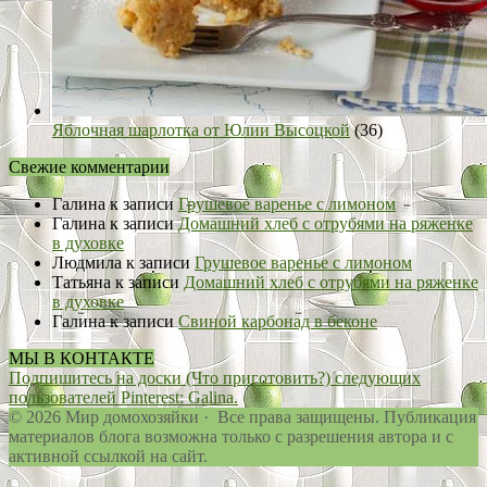
Яблочная шарлотка от Юлии Высоцкой
(36)
Свежие комментарии
Галина
к записи
Грушевое варенье с лимоном
Галина
к записи
Домашний хлеб с отрубями на ряженке
в духовке
Людмила
к записи
Грушевое варенье с лимоном
Татьяна
к записи
Домашний хлеб с отрубями на ряженке
в духовке
Галина
к записи
Свиной карбонад в беконе
МЫ В КОНТАКТЕ
Подпишитесь на доски (Что приготовить?) следующих
пользователей Pinterest: Galina.
© 2026 Мир домохозяйки · Все права защищены. Публикация
материалов блога возможна только с разрешения автора и с
активной ссылкой на сайт.