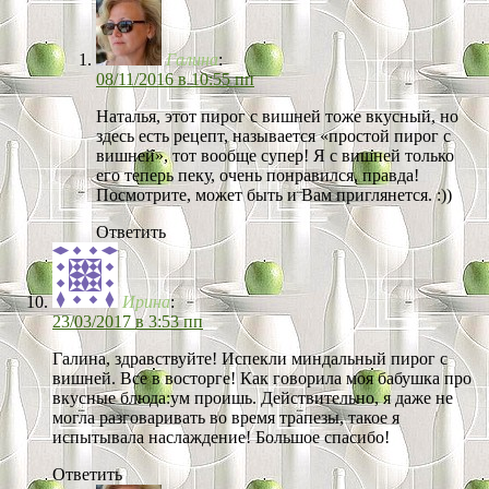
Галина
:
08/11/2016 в 10:55 пп
Наталья, этот пирог с вишней тоже вкусный, но
здесь есть рецепт, называется «простой пирог с
вишней», тот вообще супер! Я с вишней только
его теперь пеку, очень понравился, правда!
Посмотрите, может быть и Вам приглянется. :))
Ответить
Ирина
:
23/03/2017 в 3:53 пп
Галина, здравствуйте! Испекли миндальный пирог с
вишней. Все в восторге! Как говорила моя бабушка про
вкусные блюда:ум проишь. Действительно, я даже не
могла разговаривать во время трапезы, такое я
испытывала наслаждение! Большое спасибо!
Ответить