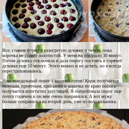
Все, ставим форму в разогретую духовку и печем, пока
корочка не станет золотистой. У меня на это ушло 30 минут.
Потом духовку отключила и дала пирогу постоять в горячей
духовке еще 10 минут. Этого можно и не делать, но я всегда
перестраховываюсь.
Наш миндальный пирог с вишней готов! Корж получается
нежным, приятным, присыпка и корочка по краю пирога
получается аппетитно хрустящей. Я попробовала пирог еще
почти горячим и он мне очень понравился. А вот мужу
больше понравился на второй день, уже из холодильника.