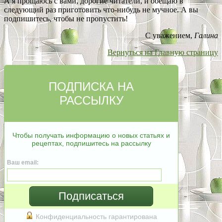
А я прощаюсь с вами, дорогие читатели, и обещаю в
следующий раз приготовить что-нибудь не мучное. А вы
подпишитесь, чтобы не пропустить!
С уважением,
Галина
Вернуться на Главную страницу
ПОДПИСКА НА
РАССЫЛКУ
Чтобы получать информацию о новых статьях и
рецептах, подпишитесь на рассылку
Ваш email:
Подписаться
Конфиденциальность гарантирована