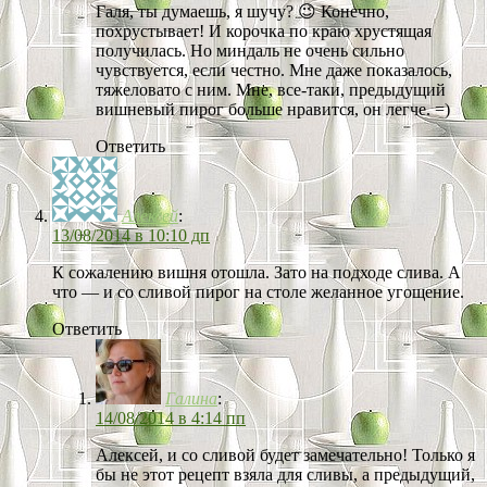
Галя, ты думаешь, я шучу? 😉 Конечно,
похрустывает! И корочка по краю хрустящая
получилась. Но миндаль не очень сильно
чувствуется, если честно. Мне даже показалось,
тяжеловато с ним. Мне, все-таки, предыдущий
вишневый пирог больше нравится, он легче. =)
Ответить
Алексей
:
13/08/2014 в 10:10 дп
К сожалению вишня отошла. Зато на подходе слива. А
что — и со сливой пирог на столе желанное угощение.
Ответить
Галина
:
14/08/2014 в 4:14 пп
Алексей, и со сливой будет замечательно! Только я
бы не этот рецепт взяла для сливы, а предыдущий,