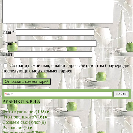
Имя
*
Email
*
Сайт
Сохранить моё имя, email и адрес сайта в этом браузере для
последующих моих комментариев.
РУБРИКИ БЛОГА
Фото кулинария
(192)
►
Что новенького?
(16)
►
Создаем свой блог
(9)
Рукоделие
(7)
►
Рецепты гостей
(5)