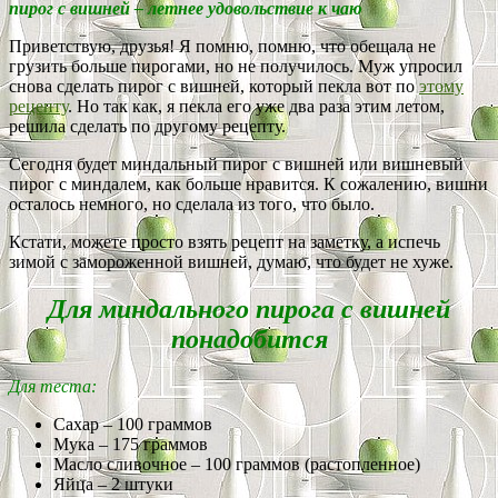
пирог с вишней – летнее удовольствие к чаю
Приветствую, друзья! Я помню, помню, что обещала не
грузить больше пирогами, но не получилось. Муж упросил
снова сделать пирог с вишней, который пекла вот по
этому
рецепту
. Но так как, я пекла его уже два раза этим летом,
решила сделать по другому рецепту.
Сегодня будет миндальный пирог с вишней или вишневый
пирог с миндалем, как больше нравится. К сожалению, вишни
осталось немного, но сделала из того, что было.
Кстати, можете просто взять рецепт на заметку, а испечь
зимой с замороженной вишней, думаю, что будет не хуже.
Для миндального пирога с вишней
понадобится
Для теста:
Сахар – 100 граммов
Мука – 175 граммов
Масло сливочное – 100 граммов (растопленное)
Яйца – 2 штуки