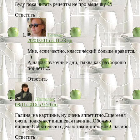
Буду пока читать рецепты не про выпечку 😉
Ответить
Галина
:
20/01/2015 в 11:23 дп
Мне, если честно, классический больше нравится.
=)
А на разгрузочные дни, тыква как раз хорошо
пойдет! 😉
Ответить
Наталья
:
08/11/2016 в 9:50 пп
Галина, на картинке, ну очень аппетитно.Еще меня
очень подкупает вишневая начинка.Обожаю
вишню.Обязательно сделаю такой пирожок.Спасибо.
Ответить