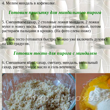
4. Мелим миндаль в кофемолке.
Готовим присыпку для миндального пирога
5. Смешиваем сахар, 2 столовые ложки миндаля, 2 ложки
муки и ложку масла. Вначале размешиваем ложкой, потом
растираем пальцами в крошку. (На фото слева ниже)
Так как тесто готовится быстро, можно уже включить духовку
на 180 градусов.
Готовим тесто для пирога с миндалем
6. Смешиваем яйца, сахар, сметану, миндаль, ванильный
сахар, растопленное масло и соль венчиком.