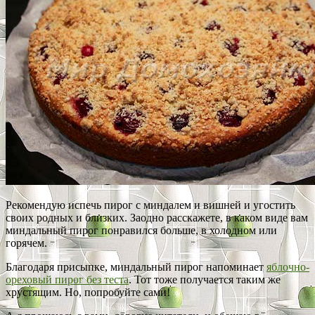
Рекомендую испечь пирог с миндалем и вишней и угостить
своих родных и близких. Заодно расскажете, в каком виде вам
миндальный пирог понравился больше, в холодном или
горячем.
Благодаря присыпке, миндальный пирог напоминает
яблочно-
ореховый пирог без теста
. Тот тоже получается таким же
хрустящим. Но, попробуйте сами!