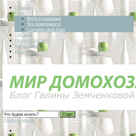
Главная
Блог
Фото кулинария
Что новенького?
Создаем свой блог
Обо мне
Рецепты гостей
Карта блога
Контакты
Открыть меню