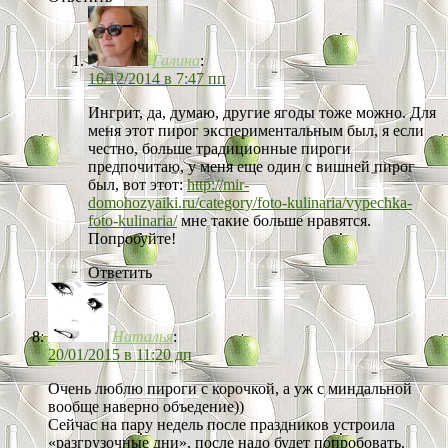
Галина
:
16/12/2014 в 7:47 пп
Ингрит, да, думаю, другие ягоды тоже можно. Для
меня этот пирог экспериментальным был, я если
честно, больше традиционные пироги
предпочитаю, у меня еще один с вишней пирог
был, вот этот:
http://mir-
domohozyaiki.ru/category/foto-kulinaria/vypechka-
foto-kulinaria/
мне такие больше нравятся.
Попробуйте!
Ответить
Наталья
:
20/01/2015 в 11:20 дп
Очень люблю пироги с корочкой, а уж с миндальной
вообще наверно объедение))
Сейчас на пару недель после праздников устроила
«разгрузочные дни», после надо будет попробовать.