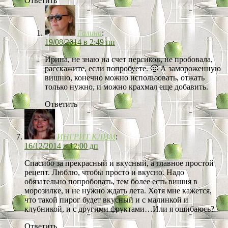
Ответить
Галина
:
19/08/2014 в 2:49 пп
Ирина, не знаю на счет персиков, не пробовала,
расскажите, если попробуете. 🙂 А замороженную
вишню, конечно можно использовать, отжать
только нужно, и можно крахмал еще добавить.
Ответить
ИНГРИТ КЛИМ
:
16/12/2014 в 12:00 дп
Спасибо за прекрасный и вкусный, а главное простой
рецепт. Люблю, чтобы просто и вкусно. Надо
обязательно попробовать, тем более есть вишня в
морозилке, и не нужно ждать лета. Хотя мне кажется,
что такой пирог будет вкусный и с малинкой и
клубникой, и с другими фруктами…Или я ошибаюсь?
Ответить