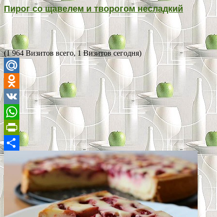
Пирог со щавелем и творогом несладкий
(1 964 Визитов всего, 1 Визитов сегодня)
Mail.Ru
Odnoklassniki
VK
WhatsApp
PrintFriendly
Отправить