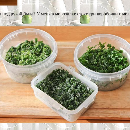
да под рукой была? У меня в морозилке стоят три коробочки с м