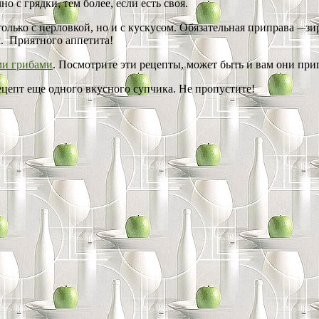
о с грядки, тем более, если есть своя.
только с перловкой, но и с кускусом. Обязательная приправа – з
м. Приятного аппетита!
ми грибами
. Посмотрите эти рецепты, может быть и вам они приг
ецепт еще одного вкусного супчика. Не пропустите!