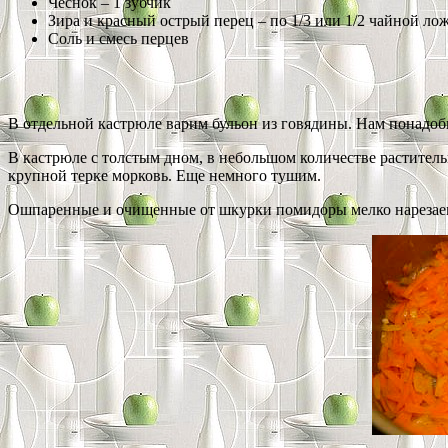
Чеснок – 1 зубчик
Зира и красный острый перец – по 1/3 или 1/2 чайной ло
Соль и смесь перцев
В отдельной кастрюле варим бульон из говядины. Нам понадоби
В кастрюле с толстым дном, в небольшом количестве раститель
крупной терке морковь. Еще немного тушим.
Ошпаренные и очищенные от шкурки помидоры мелко нарезаем и