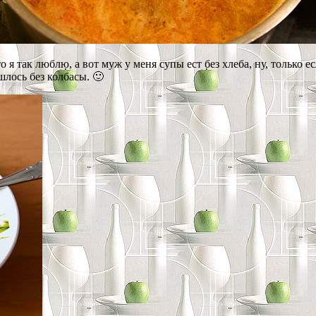
 я так люблю, а вот муж у меня супы ест без хлеба, ну, только 
шлось без колбасы. 🙂