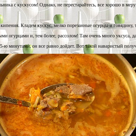
ника с кускусом! Однако, не перестарайтесь, все хорошо в меру!
о кипения. Кладем кускус, мелко порезанные огурцы и говядину
и огурцами и, тем более, рассолом! Там очень много уксуса, да,
-ю минутами, он все равно дойдет. Вот такой наваристый получ