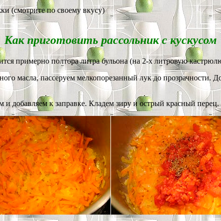
жки (смотрите по своему вкусу)
Как приготовить рассольник с кускусом
тся примерно полтора литра бульона (на 2-х литровую кастрюлю
ного масла, пассеруем мелкопорезанный лук до прозрачности. Д
 добавляем к заправке. Кладем зиру и острый красный перец. Я