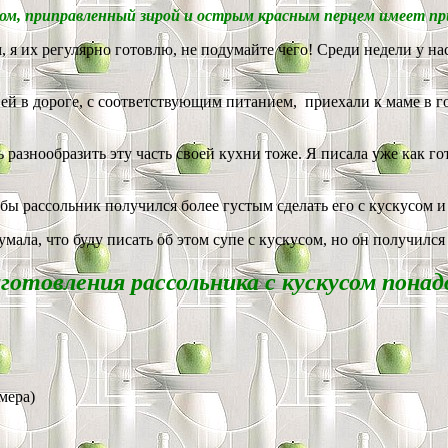
усом, приправленный зирой и острым красным перцем имеет 
 я их регулярно готовлю, не подумайте чего! Среди недели у нас
ей в дороге, с соответствующим питанием, приехали к маме в гос
 разнообразить эту часть своей кухни тоже. Я писала уже как г
обы рассольник получился более густым сделать его с кускусом и
ала, что буду писать об этом супе с кускусом, но он получился 
готовления рассольника с кускусом пона
мера)