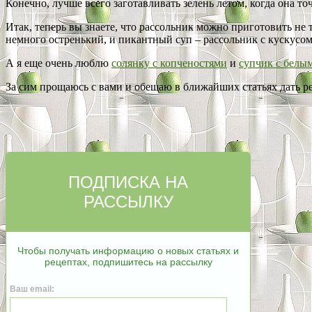
Конечно, лучше всего заготавливать зелень летом, когда она точн
Итак, теперь вы знаете, что рассольник можно приготовить не 
немного остренький, и пикантный суп – рассольник с кускусо
А я еще очень люблю
солянку с копченостями
и
супчик с белы
За сим прощаюсь с вами и обещаю в ближайших статьях дать р
ПОДПИСКА НА
РАССЫЛКУ
Чтобы получать информацию о новых статьях и
рецептах, подпишитесь на рассылку
Ваш email: