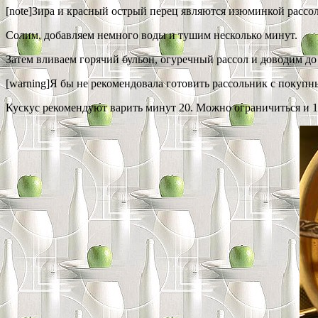
[note]Зира и красный острый перец являются изюминкой рассоль
Солим, добавляем немного воды и тушим несколько минут.
Затем вливаем горячий бульон, огуречный рассол и доводим д
[warning]Я бы не рекомендовала готовить рассольник с покупным
Кускус рекомендуют варить минут 20. Можно ограничиться и 15