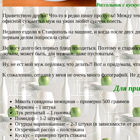
Рассольник с куск
Приветствую друзья! Что-то я редко пишу про супы! Между тем,
офисной сухомятки муж на ужин любит супчик поесть.
Недавно ездили в Ставрополь на машине, и когда после двух дн
первым делом попросила супа!
Не могу долго без первых блюд обходиться. Поэтому и стараюсь
легким, может быть, для мужчин, даже пустоватым.
Ну, не ест мой муж перловку, что делать?! Вот и придумала, чт
К сожалению, сегодня у меня не очень много фотографий. Не дум
Для при
Мякоть говядины нежирная – примерно 500 граммов
Морковь – 1 штука
Лук репчатый – 1 головка
Помидор – 1-2 штуки
Огурцы маринованные – 2-3 штуки (в зависимости от раз
Огуречный рассол – полстакана
Кускус – примерно треть стакана