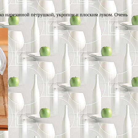
елко нарезанной петрушкой, укропом и плоским луком. Очень