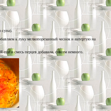
 супа).
обавляем к луку мелкопорезанный чеснок и натертую на
 еще и смесь перцев добавила, совсем немного.