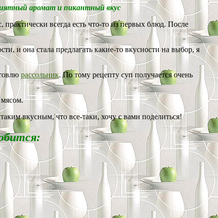
приятный аромат и пикантный вкус
, практически всегда есть что-то из первых блюд. После
ти, и она стала предлагать какие-то вкусности на выбор, я
отовлю
рассольник
. По тому рецепту суп получается очень
 мясом.
таким вкусным, что все-таки, хочу с вами поделиться!
добится: