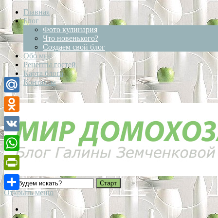
Главная
Блог
Фото кулинария
Что новенького?
Создаем свой блог
Обо мне
Рецепты гостей
Карта блога
Контакты
Mail.Ru
Odnoklassniki
VK
WhatsApp
PrintFriendly
Открыть меню
Отправить