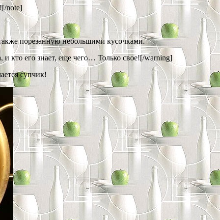
[/note]
, также порезанную небольшими кусочками.
 и кто его знает, еще чего… Только свое![/warning]
ается супчик!