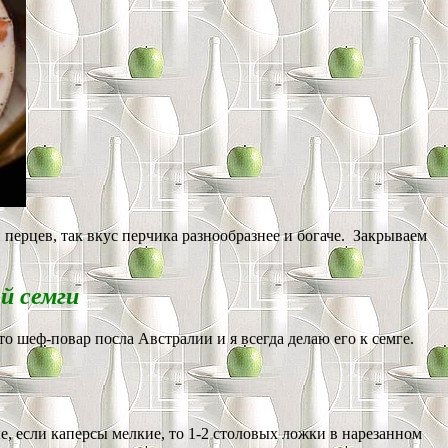
перцев, так вкус перчика разнообразнее и богаче. Закрываем
й семги
-то шеф-повар посла Австралии и я всегда делаю его к семге.
е, если каперсы мелкие, то 1-2 столовых ложки в нарезанном