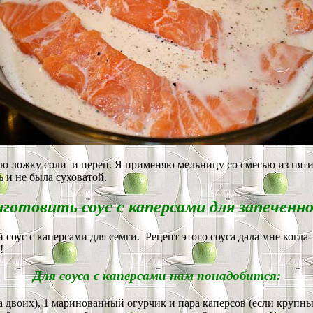
ю ложку соли и перец. Я применяю мельницу со смесью из пяти 
 и не была суховатой.
иготовить соус с каперсами для запеченно
ый
соус с каперсами для семги
. Рецепт этого соуса дала мне когда
!
Для соуса с каперсами нам понадобится:
а двоих), 1 маринованный огурчик и пара каперсов (если крупны