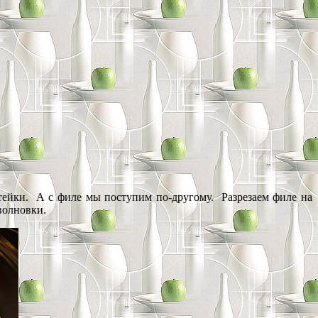
 стейки. А с филе мы поступим по-другому. Разрезаем филе на
волновки.