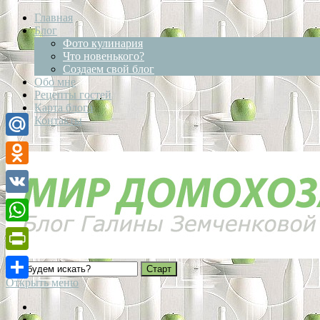
Главная
Блог
Фото кулинария
Что новенького?
Создаем свой блог
Обо мне
Рецепты гостей
Карта блога
Контакты
Mail.Ru
Odnoklassniki
VK
WhatsApp
PrintFriendly
Открыть меню
Отправить