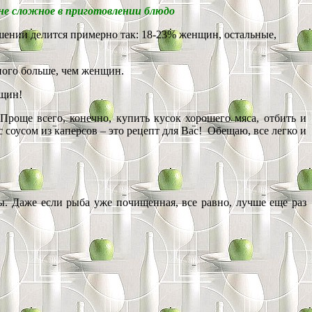
и не сложное в приготовлении блюдо
ношении делится примерно так: 18-23% женщин, остальные,
много больше, чем женщин.
нщин!
роще всего, конечно, купить кусок хорошего мяса, отбить и
с соусом из каперсов – это рецепт для Вас! Обещаю, все легко и
ы. Даже если рыба уже почищенная, все равно, лучше еще раз