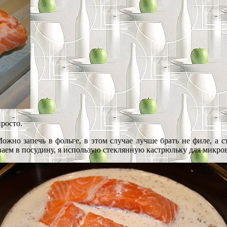
росто.
Можно запечь в фольге, в этом случае лучше брать не филе, а
аем в посудину, я использую стеклянную кастрюльку для микро