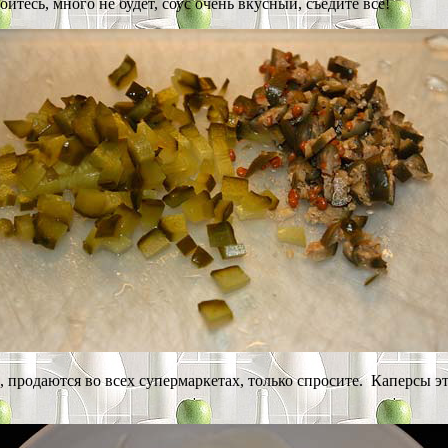
йтесь, много не будет, соус очень вкусный, съедите все!
ь, продаются во всех супермаркетах, только спросите. Каперсы э