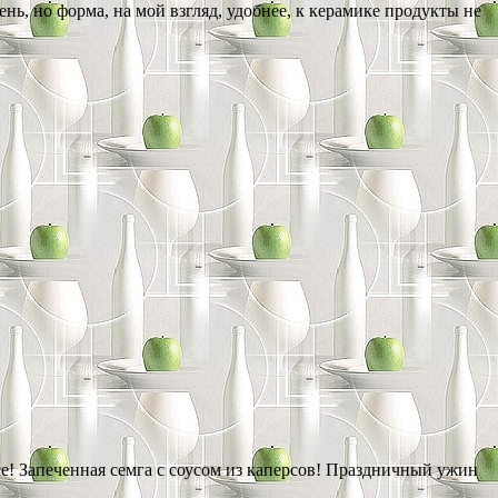
ь, но форма, на мой взгляд, удобнее, к керамике продукты не
се! Запеченная семга с соусом из каперсов! Праздничный ужин