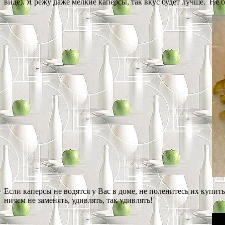
виде). Я режу даже мелкие каперсы, так вкус будет лучше. Не бо
Если каперсы не водятся у Вас в доме, не поленитесь их купит
ничем не заменять, удивлять, так удивлять!