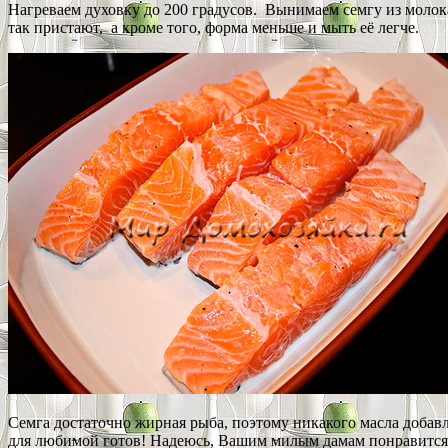
Нагреваем духовку до 200 градусов. Вынимаем семгу из молока
так пристают, а кроме того, форма меньше и мыть её легче.
Семга достаточно жирная рыба, поэтому никакого масла добавл
для любимой готов! Надеюсь, Вашим милым дамам понравится