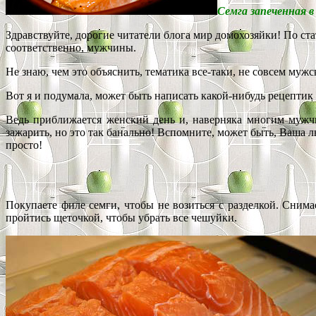
Семга запеченная в
Здравствуйте, дорогие читатели блога мир домохозяйки! По ст
соответственно, мужчины.
Не знаю, чем это объяснить, тематика все-таки, не совсем муж
Вот я и подумала, может быть написать какой-нибудь рецепти
Ведь приближается женский день и, наверняка многим мужчи
зажарить, но это так банально! Вспомните, может быть, Ваша 
просто!
Покупаете филе семги, чтобы не возиться с разделкой. Сним
пройтись щеточкой, чтобы убрать все чешуйки.