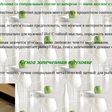
 духовке со специальным соусом из каперсов — очень вкусное 
атистике Liveinternet аудитория моего сайта в процентном соот
ская, остается только предположить, что мужчин в интернете на
к специально для мужчин? Но! С тайной мыслью, порадовать же
нам захочется угостить свою любимую чем-то вкусненьким. П
любимая предпочитает рыбку? Тогда,
семга запеченная в духовке 
Семга запеченная в духовке
аете чешую, лучше специальной металлической щеткой для рыб