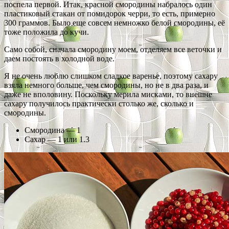
поспела первой. Итак, красной смородины набралось один
пластиковый стакан от помидорок черри, то есть, примерно
300 граммов. Было еще совсем немножко белой смородины, её
тоже положила до кучи.
Само собой, сначала смородину моем, отделяем все веточки и
даем постоять в холодной воде.
Я не очень люблю слишком сладкое варенье, поэтому сахару
взяла немного больше, чем смородины, но не в два раза, и
даже не вполовину. Поскольку мерила мисками, то внешне
сахару получилось практически столько же, сколько и
смородины.
Смородина — 1
Сахар — 1 или 1.3