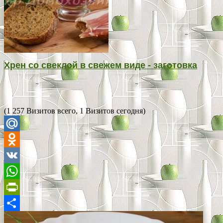
Хрен со свеклой в свежем виде - заготовка
(1 257 Визитов всего, 1 Визитов сегодня)
Mail.Ru
Odnoklassniki
VK
WhatsApp
PrintFriendly
Отправить