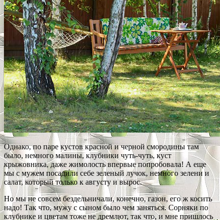
Однако, по паре кустов красной и черной смородины там
было, немного малины, клубники чуть-чуть, куст
крыжовника, даже жимолость впервые попробовала! А еще
мы с мужем посадили себе зеленый лучок, немного зелени и
салат, который только к августу и вырос.
Но мы не совсем бездельничали, конечно, газон, его ж косить
надо! Так что, мужу с сыном было чем заняться. Сорняки по
клубнике и цветам тоже не дремлют, так что, и мне пришлось