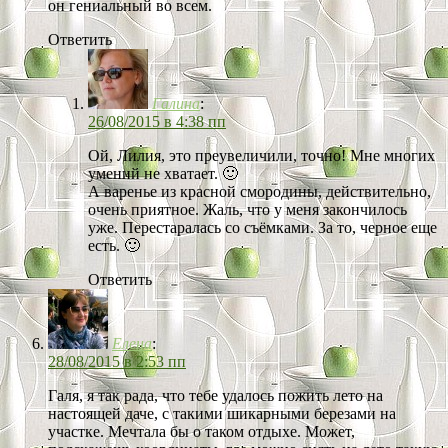
он гениальный во всем.
Ответить
Галина
:
26/08/2015 в 4:38 пп
Ой, Лилия, это преувеличили, точно! Мне многих
умений не хватает. 🙂
А варенье из красной смородины, действительно,
очень приятное. Жаль, что у меня закончилось
уже. Перестаралась со съёмками. За то, черное еще
есть. 🙂
Ответить
Елена
:
28/08/2015 в 2:53 пп
Галя, я так рада, что тебе удалось пожить лето на
настоящей даче, с такими шикарными березами на
участке. Мечтала бы о таком отдыхе. Может,