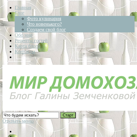
Главная
Блог
Фото кулинария
Что новенького?
Создаем свой блог
Обо мне
Рецепты гостей
Карта блога
Контакты
Открыть меню