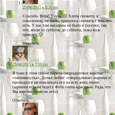
Галина
:
25/08/2015 в 8:35 пп
Спасибо, Вера! Учусь. 🙂 Хлеба свежего, к
сожалению, не было, пришлось снимать с тем, что
есть. У нас там магазина не было в поселке, так
что, жили от субботы до субботы, пока муж
приедет. 🙂
Ответить
Лена
:
25/08/2015 в 7:55 пп
Я тоже в этом сезоне варила смородиновое варенье
«пятиминутка». Дочка любит «смородливое» варенье и
приходится заготавливать его на всю зиму, иначе
сырники есть не будет). Фото очень красивые. Рада, что
Вы хорошо провели лето)
Ответить