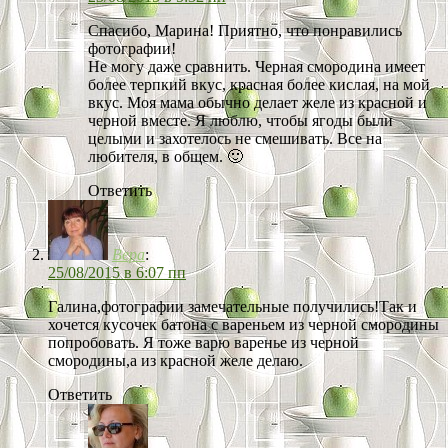
Спасибо, Марина! Приятно, что понравились
фотографии!
Не могу даже сравнить. Черная смородина имеет
более терпкий вкус, красная более кислая, на мой
вкус. Моя мама обычно делает желе из красной и
черной вместе. Я люблю, чтобы ягоды были
целыми и захотелось не смешивать. Все на
любителя, в общем. 🙂
Ответить
Вера
:
25/08/2015 в 6:07 пп
Галина,фотографии замечательные получились!Так и
хочется кусочек батона с вареньем из черной смородины
попробовать. Я тоже варю варенье из черной
смородины,а из красной желе делаю.
Ответить