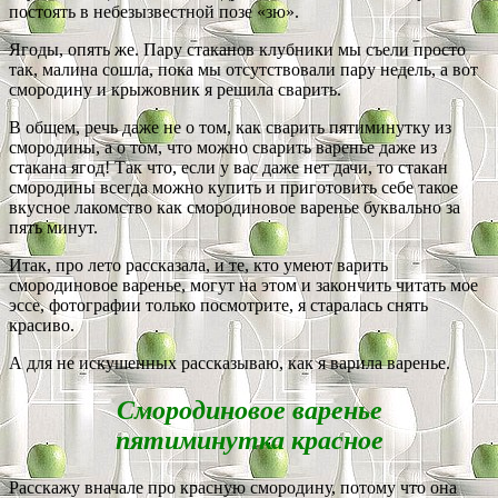
постоять в небезызвестной позе «зю».
Ягоды, опять же. Пару стаканов клубники мы съели просто
так, малина сошла, пока мы отсутствовали пару недель, а вот
смородину и крыжовник я решила сварить.
В общем, речь даже не о том, как сварить пятиминутку из
смородины, а о том, что можно сварить варенье даже из
стакана ягод! Так что, если у вас даже нет дачи, то стакан
смородины всегда можно купить и приготовить себе такое
вкусное лакомство как смородиновое варенье буквально за
пять минут.
Итак, про лето рассказала, и те, кто умеют варить
смородиновое варенье, могут на этом и закончить читать мое
эссе, фотографии только посмотрите, я старалась снять
красиво.
А для не искушенных рассказываю, как я варила варенье.
Смородиновое варенье
пятиминутка красное
Расскажу вначале про красную смородину, потому что она