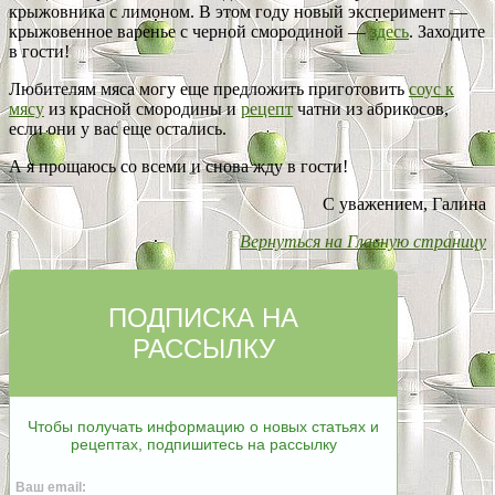
крыжовника с лимоном. В этом году новый эксперимент —
крыжовенное варенье с черной смородиной —
здесь
. Заходите
в гости!
Любителям мяса могу еще предложить приготовить
соус к
мясу
из красной смородины и
рецепт
чатни из абрикосов,
если они у вас еще остались.
А я прощаюсь со всеми и снова жду в гости!
С уважением, Галина
Вернуться на Главную страницу
ПОДПИСКА НА
РАССЫЛКУ
Чтобы получать информацию о новых статьях и
рецептах, подпишитесь на рассылку
Ваш email: