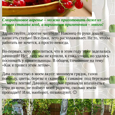
Смородиновое варенье – можно приготовить даже из
одного стакана ягод, а вариантов применения – много!
Здравствуйте, дорогие читатели! Наконец-то руки дошли
написать статью! Все-таки, лето расхолаживает. Не то, чтобы
работать не хочется, а просто некогда.
Во-первых, хочу поделиться, что в этом году тоже заделалась
дачницей! Нет, дачу мы не купили, к сожалению, но удалось
поснимать у приятельницы. В общем, сочинение на тему:
«Как я провел этим летом».
Дача полностью в моем вкусе: минимум грядок, газон
повсюду, цветы, березы и скамейка с гамаком под березками
— мечта лентяя! Дачники, которые привыкли впахивать с
утра до ночи, не поймут моей радости, сколько земли
пропадает! Или, наоборот, позавидуют. 🙂