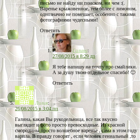
письмо не найду ни поиском, ни чем :(.
Варенье крыжовенное, тем более с лимоном,
однозначно не помешает, особенно с такими
фотографиями чудесными!
Ответить
Галина
:
27/08/2015 в 8:29 дп
Я тебе напишу на почту про смайлики.
А за душу твою отдельное спасибо! 🙂
Ответить
Лилия
:
26/08/2015 в 3:04 пп
Галина, какая Вы рукодельница, все так вкусно
выглядит и фото просто превосходные. Из красной
смородины просто волшебное варенье , сама в этом году
варила. В правду говорят , если человек гениальный ,то