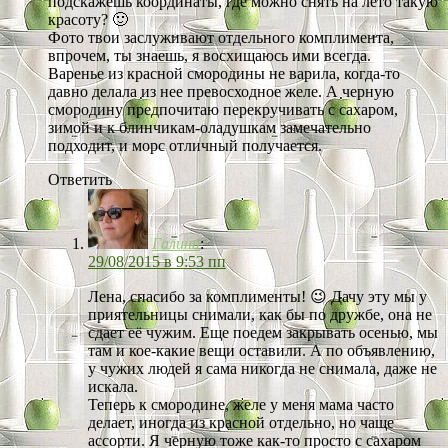
подскажешь координаты, где можно снять на лето такую
красоту? 🙂
Фото твои заслуживают отдельного комплимента,
впрочем, ты знаешь, я восхищаюсь ими всегда.
Варенье из красной смородины не варила, когда-то
давно делала из нее превосходное желе. А черную
смородину предпочитаю перекручивать с сахаром,
зимой и к блинчикам-оладушкам замечательно
подходит, и морс отличный получается.
Ответить
Галина
:
29/08/2015 в 9:53 пп
Лена, спасибо за комплименты! 😉 Дачу эту мы у
приятельницы снимали, как бы по дружбе, она не
сдает её чужим. Еще поедем закрывать осенью, мы
там и кое-какие вещи оставили. А по объявлению,
у чужих людей я сама никогда не снимала, даже не
искала.
Теперь к смородине, желе у меня мама часто
делает, иногда из красной отдельно, но чаще
ассорти. Я черную тоже как-то просто с сахаром