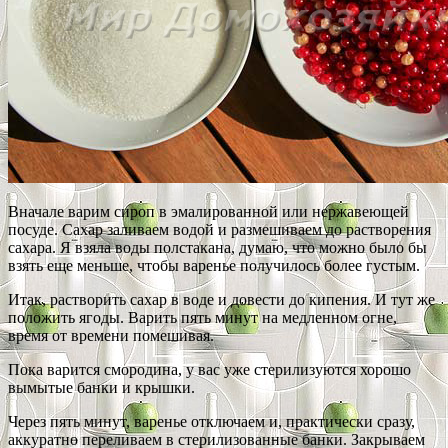
Вначале варим сироп в эмалированной или нержавеющей
посуде. Сахар заливаем водой и размешиваем до растворения
сахара. Я взяла воды полстакана, думаю, что можно было бы
взять еще меньше, чтобы варенье получилось более густым.
Итак, растворить сахар в воде и довести до кипения. И тут же
положить ягоды. Варить пять минут на медленном огне,
время от времени помешивая.
Пока варится смородина, у вас уже стерилизуются хорошо
вымытые банки и крышки.
Через пять минут, варенье отключаем и, практически сразу,
аккуратно переливаем в стерилизованные банки. Закрываем