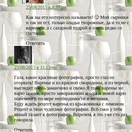
Галина
:
25/08/2015 в 8:37 пп
Как вы его интересно называете! 🙂 Мой сырники
и так не ест, только оладьи творожные, да и то не с
вареньем, а с сахарной пудрой и очень редко со
сметаной.
Ответить
Мария
:
25/08/2015 в 11:13 пп
Галя, какие красивые фотографии, просто глаз не
оторвать! Варенье и из красной смородины, и из черной,
выглядит очень заманчиво и свежо.Я тоже варенье не
варю тазами, просто замораживаю ягоды и зимой варю
понемногу, по мере необходимости и желания.
Буду ждать рецепт варенья из крыжовника с лимоном.
Рецепт и твои чудесные фотографии. Всё-таки у тебя
явный талант к фотографии. Впрочем, я это уже сто раз
говорила.
Ответить