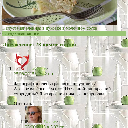
Капуста запеченная в духовке в молочном соусе
Следующая запись
Обсуждение: 23 комментария
Марина
:
25/08/2015 в 3:42 пп
Фотографии очень красивые получились!
А какое варенье вкуснее? Из черной или красной
смородины? Я из красной никогда не пробовала.
Ответить
Галина
:
25/08/2015 в 5:32 пп