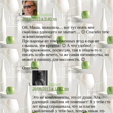
Галина
:
26/08/2015 в 9:40 дп
Ой, Маша, захвалила… вот тут опять мне
смайлика рдеющего не хватает… 🙂 Спасибо тебе
за комплименты!
Про варенье из замороженных ягод я еще не
слышала, это креатив! 🙂 А что удобно!
Про крыжовник, посмотрю, там в общем-то и
писать особо нечего, та же самая пятиминутка, но
может и напишу, для массовости. 😉
Ответить
Мария
:
26/08/2015 в 11:02 пп
Это не комплименты, это от души. Ага,
рдеющий смайлик не помешает! Я у тебя сто
лет назад спрашивала, что за плагин
смайличный у тебя был, теперь никак это