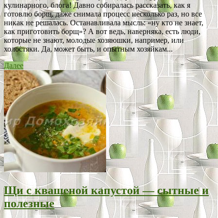
кулинарного, блога! Давно собиралась рассказать, как я
готовлю борщ, даже снимала процесс несколько раз, но все
никак не решалась. Останавливала мысль: «ну кто не знает,
как приготовить борщ»? А вот ведь, наверняка, есть люди,
которые не знают, молодые хозяюшки, например, или
холостяки. Да, может быть, и опытным хозяйкам...
Далее
Щи с квашеной капустой — сытные и
полезные