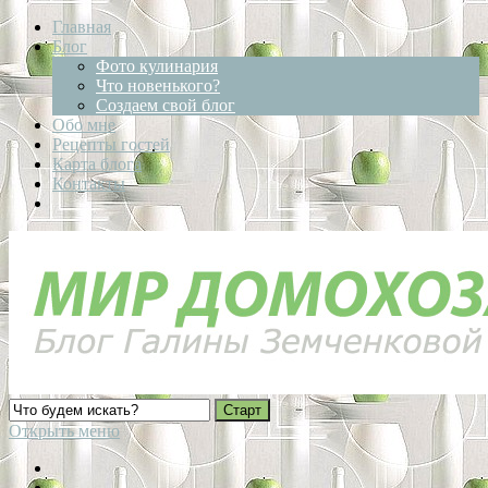
Главная
Блог
Фото кулинария
Что новенького?
Создаем свой блог
Обо мне
Рецепты гостей
Карта блога
Контакты
Открыть меню