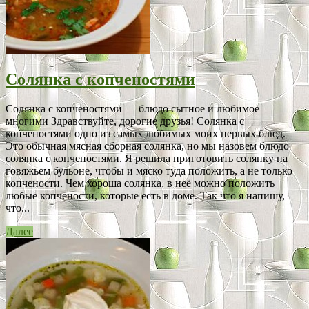
Солянка с копченостями
Солянка с копченостями — блюдо сытное и любимое
многими Здравствуйте, дорогие друзья! Солянка с
копченостями одно из самых любимых моих первых блюд.
Это обычная мясная сборная солянка, но мы назовем блюдо
солянка с копченостями. Я решила приготовить солянку на
говяжьем бульоне, чтобы и мяско туда положить, а не только
копчености. Чем хороша солянка, в неё можно положить
любые копчености, которые есть в доме. Так что я напишу,
что...
Далее