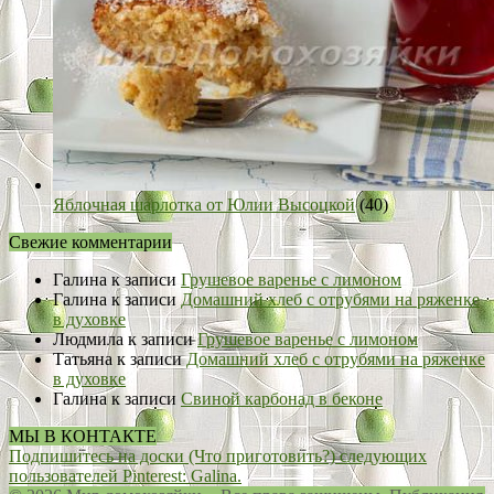
Яблочная шарлотка от Юлии Высоцкой
(40)
Свежие комментарии
Галина
к записи
Грушевое варенье с лимоном
Галина
к записи
Домашний хлеб с отрубями на ряженке
в духовке
Людмила
к записи
Грушевое варенье с лимоном
Татьяна
к записи
Домашний хлеб с отрубями на ряженке
в духовке
Галина
к записи
Свиной карбонад в беконе
МЫ В КОНТАКТЕ
Подпишитесь на доски (Что приготовить?) следующих
пользователей Pinterest: Galina.