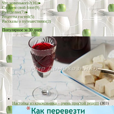
Что новенького?
(16)
►
Создаем свой блог
(9)
Рукоделие
(7)
►
Рецепты гостей
(5)
Рассказы о путешествиях
(3)
Популярное за 30 дней
Настойка из крыжовника – очень простой рецепт
(303)