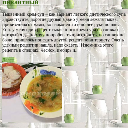
пикантный
Тыквенный крем-суп – как вариант легкого диетического супа
Здравствуйте, дорогие друзья! Давно у меня лежала тыква,
привезенная от мамы, вот наконец-то и до неё руки дошли.
Есть у меня один рецепт тыквенного крем-супа на сливках,
который я давно хочу попробовать приготовить, но сливок не
было, пришлось поискать другой рецепт по интернету. Очень
удачный рецептик нашла, надо сказать! Изюминка этого
рецепта в специях. Чеснок, имбирь и...
Далее