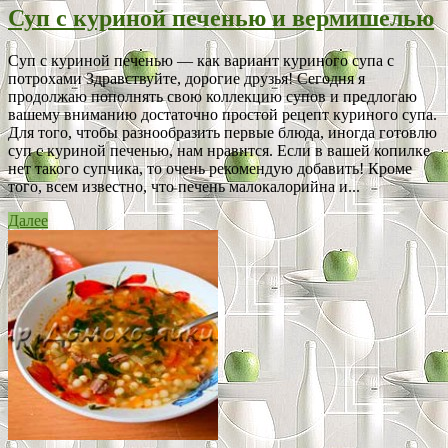
Суп с куриной печенью и вермишелью
Суп с куриной печенью — как вариант куриного супа с
потрохами Здравствуйте, дорогие друзья! Сегодня я
продолжаю пополнять свою коллекцию супов и предлогаю
вашему вниманию достаточно простой рецепт куриного супа.
Для того, чтобы разнообразить первые блюда, иногда готовлю
суп с куриной печенью, нам нравится. Если в вашей копилке
нет такого супчика, то очень рекомендую добавить! Кроме
того, всем известно, что печень малокалорийна и...
Далее