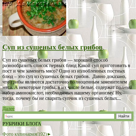
Суп из сушеных белых грибов
Суп из сушеных белых грибов — хороший способ
разнообразить список первых блюд Какой суп приготовить в
пост и чем заменить мясо? Одно из излюбленных постных
блюд – это суп из сушеных белых грибов. Давно доказано,
что грибы являются достаточно полноценным заменителем
мяса. А некоторые грибы, в их числе белые, содержат полный
набор аминокислот, необходимых нашему организму. Ну,
тогда, почему бы не сварить супчик из сушеных белых...
Далее
РУБРИКИ БЛОГА
Фото кулинария
(192)
►