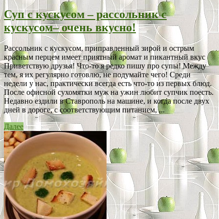
Суп с кускусом – рассольник с
кускусом– очень вкусно!
Рассольник с кускусом, приправленный зирой и острым
красным перцем имеет приятный аромат и пикантный вкус
Приветствую друзья! Что-то я редко пишу про супы! Между
тем, я их регулярно готовлю, не подумайте чего! Среди
недели у нас, практически всегда есть что-то из первых блюд.
После офисной сухомятки муж на ужин любит супчик поесть.
Недавно ездили в Ставрополь на машине, и когда после двух
дней в дороге, с соответствующим питанием, ...
Далее